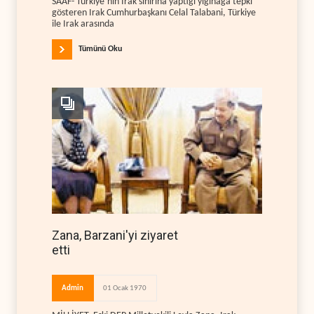
SAAF- Türkiye’nin Irak sınırına yaptığı yığınağa tepki
gösteren Irak Cumhurbaşkanı Celal Talabani, Türkiye
ile Irak arasında
Tümünü Oku
Zana, Barzani'yi ziyaret
etti
Admin
01 Ocak 1970