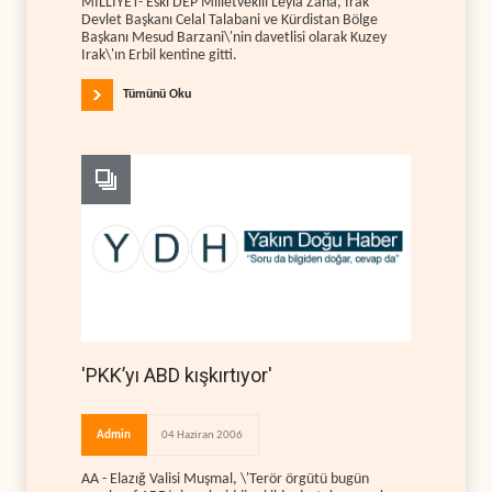
MİLLİYET- Eski DEP Milletvekili Leyla Zana, Irak
Devlet Başkanı Celal Talabani ve Kürdistan Bölge
Başkanı Mesud Barzani\'nin davetlisi olarak Kuzey
Irak\'ın Erbil kentine gitti.
Tümünü Oku
'PKK’yı ABD kışkırtıyor'
Admin
04 Haziran 2006
AA - Elazığ Valisi Muşmal, \'Terör örgütü bugün