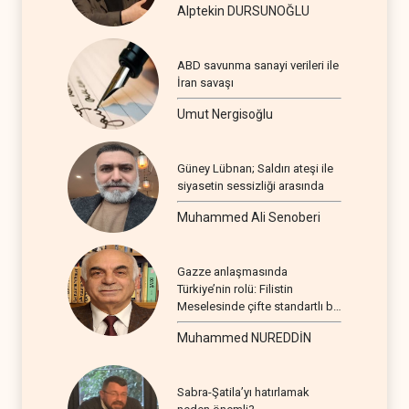
Alptekin DURSUNOĞLU
ABD savunma sanayi verileri ile
İran savaşı
Umut Nergisoğlu
Güney Lübnan; Saldırı ateşi ile
siyasetin sessizliği arasında
Muhammed Ali Senoberi
Gazze anlaşmasında
Türkiye’nin rolü: Filistin
Meselesinde çifte standartlı bir
seyir
Muhammed NUREDDİN
Sabra-Şatila’yı hatırlamak