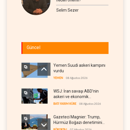
neden önemli?
Selim Sezer
Güncel
Yemen Suudi askeri kampını
vurdu
YEMEN
08 Ağustos 2026
WSJ: İran savaşı ABD’nin
askeri ve ekonomik
kaynaklarını tüketiyor
BATI YARIM KÜRE
08 Ağustos 2026
Gazeteci Magnier: Trump,
Hürmüz Boğazı denetimini
doğrudan İran ve Umman'a
RÖPORTAJ
07 Ağustos 2026