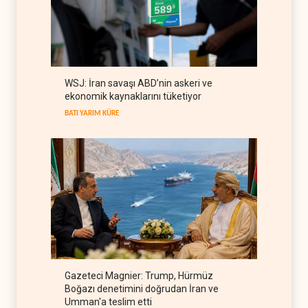
İsrail güçleri Lübnan
ordusunu hedef aldı
LÜBNAN
07 Ağustos 2026
WSJ: İran savaşı ABD’nin askeri ve
Foreign Affairs: ABD
ekonomik kaynaklarını tüketiyor
Ortadoğu'dan elini çekmeli
BATI YARIM KÜRE
BATI YARIM KÜRE
07 Ağustos 2026
Gazeteci Magnier: Trump, Hürmüz
Boğazı denetimini doğrudan İran ve
Umman'a teslim etti