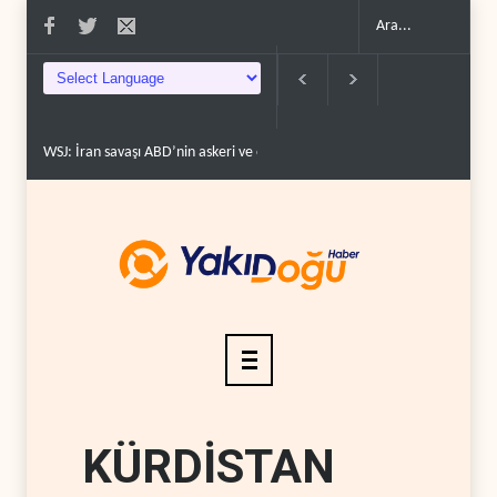
i ve ekonomik kaynakları..
Gazeteci Magnier: Trump, Hürmüz Boğazı denetimi
KÜRDİSTAN