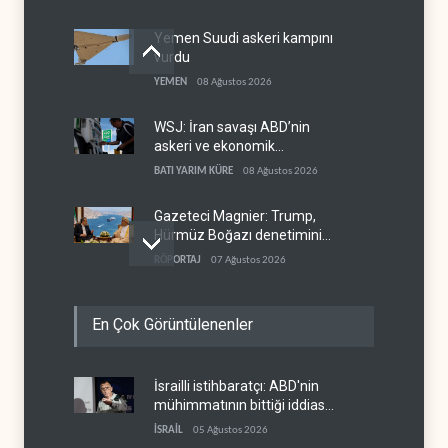
Yemen Suudi askeri kampını
vurdu
YEMEN
08 Ağustos 2026
WSJ: İran savaşı ABD’nin
askeri ve ekonomik
kaynaklarını tüketiyor
BATI YARIM KÜRE
08 Ağustos 2026
Gazeteci Magnier: Trump,
Hürmüz Boğazı denetimini
doğrudan İran ve Umman'a
RÖPORTAJ
07 Ağustos 2026
teslim etti
Irak Direnişi: Misilleme
En Çok Görüntülenenler
ertelendi, hesap kapanmadı
IRAK
07 Ağustos 2026
İsrailli istihbaratçı: ABD'nin
Çin'in petrol ithalatı on yıllık
mühimmatının bittiği iddiası
dipten sonra yükseldi
bir iç kavga
İSRAİL
05 Ağustos 2026
ASYA
07 Ağustos 2026