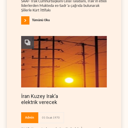
SAAF- Irak Cumhurbaşkanı Celal Talabani, Irak’ın etkili
liderlerden Mukteda es-Sadr’a çağrıda bulunarak
Şiilerle Kürt İttifakı
Tümünü Oku
İran Kuzey Irak’a
elektrik verecek
Admin
01 Ocak 1970