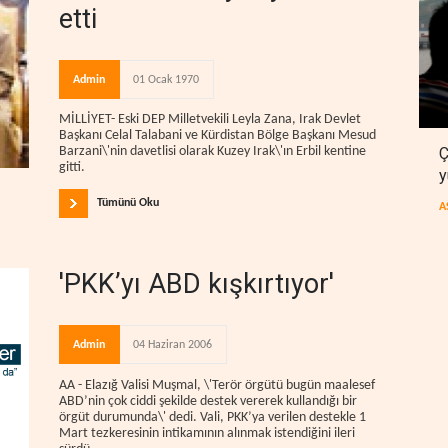
etti
Admin
01 Ocak 1970
MİLLİYET- Eski DEP Milletvekili Leyla Zana, Irak Devlet
Başkanı Celal Talabani ve Kürdistan Bölge Başkanı Mesud
Ç
Barzani\'nin davetlisi olarak Kuzey Irak\'ın Erbil kentine
gitti.
y
Tümünü Oku
A
'PKK’yı ABD kışkırtıyor'
Admin
04 Haziran 2006
AA - Elazığ Valisi Muşmal, \'Terör örgütü bugün maalesef
ABD’nin çok ciddi şekilde destek vererek kullandığı bir
örgüt durumunda\' dedi. Vali, PKK’ya verilen destekle 1
Mart tezkeresinin intikamının alınmak istendiğini ileri