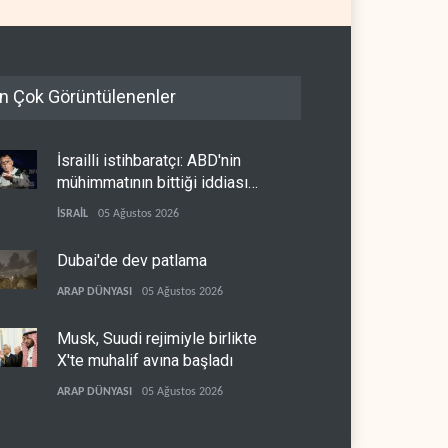
n Çok Görüntülenenler
İsrailli istihbaratçı: ABD'nin
mühimmatının bittiği iddiası
bir iç kavga
İSRAİL
05 Ağustos 2026
Dubai'de dev patlama
ARAP DÜNYASI
05 Ağustos 2026
Musk, Suudi rejimiyle birlikte
X'te muhalif avına başladı
ARAP DÜNYASI
05 Ağustos 2026
CNN: Stokların erimesi ABD'yi