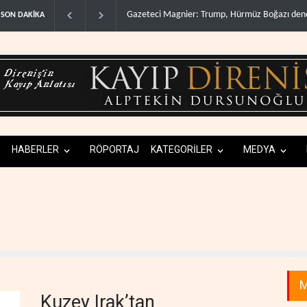
üz Boğazı denetimini doğru..
Irak Direnişi: Misilleme ertelendi, hesap kapan
SON DAKİKA
HABERLER
RÖPORTAJ
KATEGORİLER
MEDYA
M
Kuzey Irak’tan