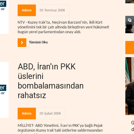
Admin
05 Temmuz 2006
NTV - Kuzey Irak’ta, Neçirvan Barzani’nin, ikili Kürt
yönetimini tek bir çatı altında birleştiren yeni hükümeti
bugün yerel parlamentodan onay aldı.
Tümünü Oku
ABD, İran'ın PKK
üslerini
bombalamasından
rahatsız
Admin
05 Şubat 2006
G
MİLLİYET- ABD Yönetimi, İran’ın PKK’ya bağlı Pejak
d
örgütünün Kuzey Irak’taki üstlerine saldırmasından