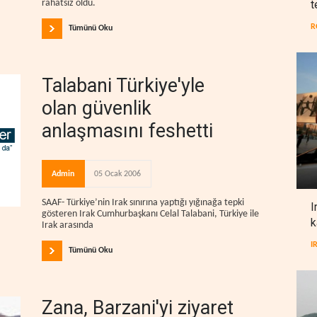
t
rahatsız oldu.
R
Tümünü Oku
Talabani Türkiye'yle
olan güvenlik
anlaşmasını feshetti
Admin
05 Ocak 2006
SAAF- Türkiye’nin Irak sınırına yaptığı yığınağa tepki
I
gösteren Irak Cumhurbaşkanı Celal Talabani, Türkiye ile
k
Irak arasında
I
Tümünü Oku
Zana, Barzani'yi ziyaret