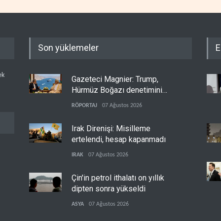
Son yüklemeler
E
ek
Gazeteci Magnier: Trump,
Hürmüz Boğazı denetimini
doğrudan İran ve Umman'a
RÖPORTAJ
07 Ağustos 2026
teslim etti
Irak Direnişi: Misilleme
ertelendi, hesap kapanmadı
IRAK
07 Ağustos 2026
Çin'in petrol ithalatı on yıllık
dipten sonra yükseldi
ASYA
07 Ağustos 2026