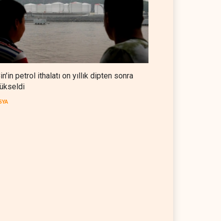
in'in petrol ithalatı on yıllık dipten sonra
ükseldi
SYA