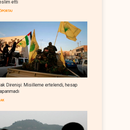
eslim etti
İsrail güçleri Lübnan ordusunu
hedef aldı
ÖPORTAJ
LÜBNAN
07 Ağustos 2026
Foreign Affairs: ABD
Ortadoğu'dan elini çekmeli
BATI YARIM KÜRE
07 Ağustos 2026
Suudi Arabistan, Türkiye ve
Pakistan ortak savunma
anlaşması imzaladı
ARAP DÜNYASI
07 Ağustos 2026
rak Direnişi: Misilleme ertelendi, hesap
apanmadı
ABD, Suudi Arabistan'dan
petrol ithalatını 40 yıl sonra ilk
RAK
kez durdurdu
BATI YARIM KÜRE
07 Ağustos 2026