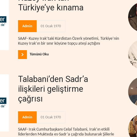
Türkiye’ye kınama
Admin
01 Ocak 1970
SAAF- Kuzey Irak’taki Kürdistan Özerk yönetimi, Türkiye’nin
Kuzey Irak’ın bir sınır köyüne topçu ateşi açtığını
Tümünü Oku
Talabani’den Sadr’a
ilişkileri geliştirme
çağrısı
Admin
01 Ocak 1970
SAAF- Irak Cumhurbaşkanı Celal Talabani, Irak’ın etkili
liderlerden Mukteda es-Sadr’a çağrıda bulunarak Şiilerle