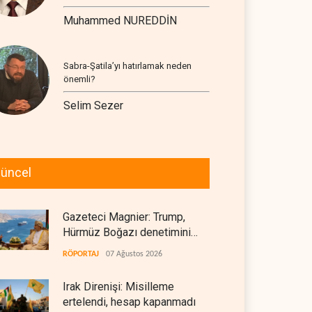
Muhammed NUREDDİN
Sabra-Şatila’yı hatırlamak neden
önemli?
Selim Sezer
üncel
Gazeteci Magnier: Trump,
Hürmüz Boğazı denetimini
doğrudan İran ve Umman'a
RÖPORTAJ
07 Ağustos 2026
teslim etti
Irak Direnişi: Misilleme
ertelendi, hesap kapanmadı