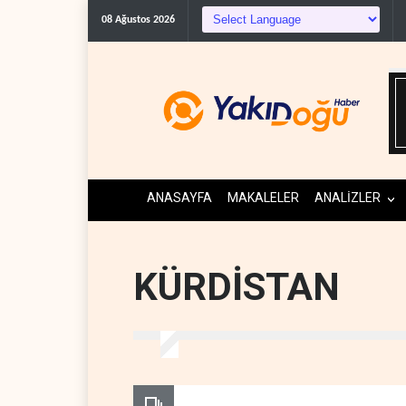
Gazeteci Magnier: Trump, Hürm
08 Ağustos 2026
ANASAYFA
MAKALELER
ANALİZLER
KÜRDİSTAN