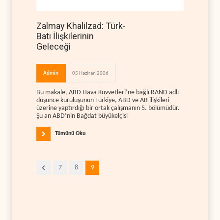
Zalmay Khalilzad: Türk-
Batı İlişkilerinin
Geleceği
Admin
05 Haziran 2006
Bu makale, ABD Hava Kuvvetleri’ne bağlı RAND adlı
düşünce kuruluşunun Türkiye, ABD ve AB ilişkileri
üzerine yaptırdığı bir ortak çalışmanın 5. bölümüdür.
Şu an ABD’nin Bağdat büyükelçisi
Tümünü Oku
7
8
9