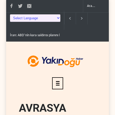
İran: ABD’nin kara saldırısı planını başarısızlı..
Hizbullah’ın ‘silahsızlandır
AVRASYA