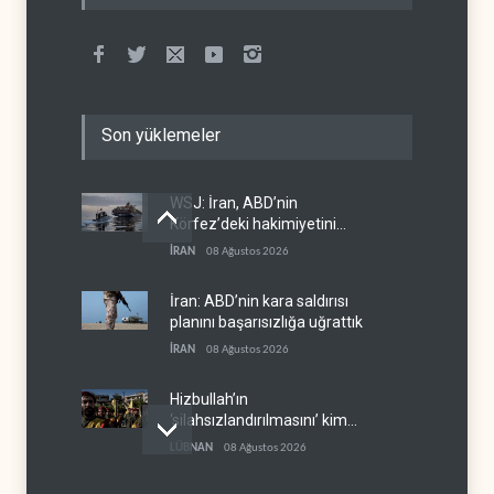
Son yüklemeler
WSJ: İran, ABD’nin
Körfez’deki hakimiyetini
sona erdiriyor
İRAN
08 Ağustos 2026
İran: ABD’nin kara saldırısı
planını başarısızlığa uğrattık
İRAN
08 Ağustos 2026
Hizbullah’ın
‘silahsızlandırılmasını’ kim
denetleyecek?
LÜBNAN
08 Ağustos 2026