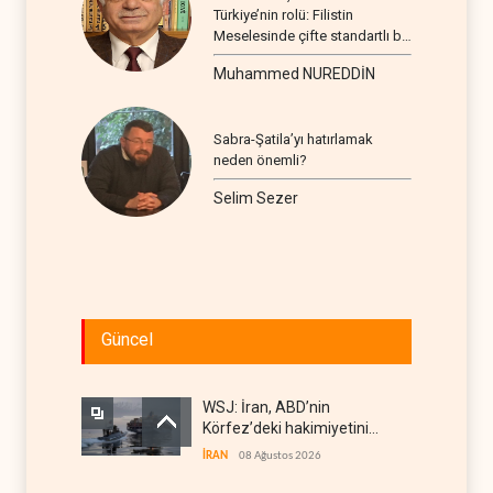
Türkiye’nin rolü: Filistin
Meselesinde çifte standartlı bir
seyir
Muhammed NUREDDİN
Sabra-Şatila’yı hatırlamak
neden önemli?
Selim Sezer
Güncel
WSJ: İran, ABD’nin
Körfez’deki hakimiyetini
sona erdiriyor
İRAN
08 Ağustos 2026