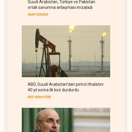
Suudi Arabistan, Türkiye ve Pakistan
UNICEF: Gazze'de
ortak savunma anlaşması imzaladı
ateşkesten bu yana 300
çocuk öldürüldü
ARAP DÜNYASI
FİLİSTİN
07 Ağustos 2026
İsrail'den Gazze'ye tank,
topçu ve İHA saldırıları
FİLİSTİN
07 Ağustos 2026
Yemen: Suudi kara harekâtı
önleyici saldırıyla engellendi
YEMEN
07 Ağustos 2026
Yemen'den Suudi güçlerine
ABD, Suudi Arabistan'dan petrol ithalatını
ağır darbe, yüzlerce asker
40 yıl sonra ilk kez durdurdu
öldü
YEMEN
07 Ağustos 2026
BATI YARIM KÜRE