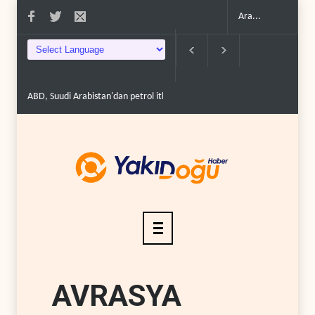
ABD, Suudi Arabistan'dan petrol ithalatını 40 yıl sonra i..
Galibaf, Trump
AVRASYA