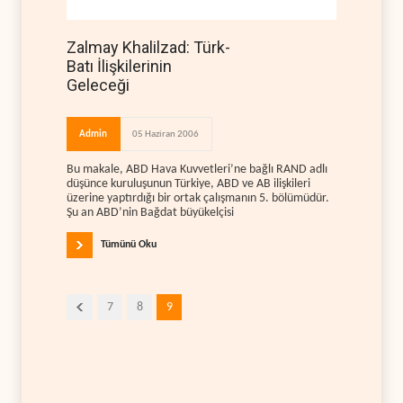
Zalmay Khalilzad: Türk-
Batı İlişkilerinin
Geleceği
Admin
05 Haziran 2006
Bu makale, ABD Hava Kuvvetleri’ne bağlı RAND adlı
düşünce kuruluşunun Türkiye, ABD ve AB ilişkileri
üzerine yaptırdığı bir ortak çalışmanın 5. bölümüdür.
Şu an ABD’nin Bağdat büyükelçisi
Tümünü Oku
7
8
9