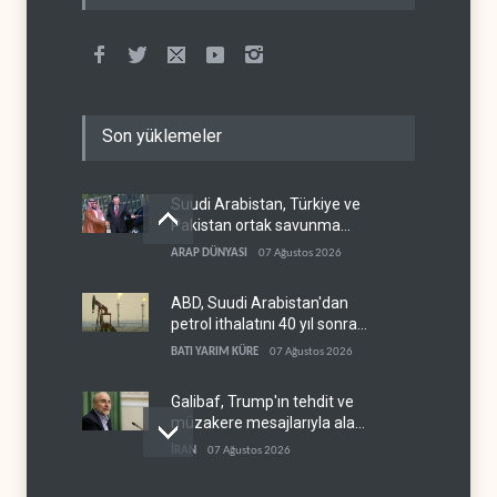
Son yüklemeler
Suudi Arabistan, Türkiye ve
Pakistan ortak savunma
anlaşması imzaladı
ARAP DÜNYASI
07 Ağustos 2026
ABD, Suudi Arabistan'dan
petrol ithalatını 40 yıl sonra
ilk kez durdurdu
BATI YARIM KÜRE
07 Ağustos 2026
Galibaf, Trump'ın tehdit ve
müzakere mesajlarıyla alay
etti
İRAN
07 Ağustos 2026