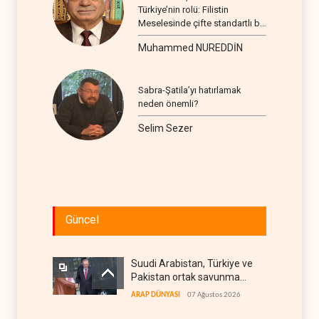
Türkiye’nin rolü: Filistin
Meselesinde çifte standartlı bir
seyir
Muhammed NUREDDİN
Sabra-Şatila’yı hatırlamak
neden önemli?
Selim Sezer
Güncel
Suudi Arabistan, Türkiye ve
Pakistan ortak savunma
anlaşması imzaladı
ARAP DÜNYASI
07 Ağustos 2026