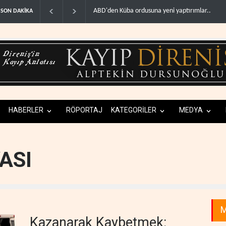
üba ordusuna yeni yaptırımlar..
Fars ajansı: İran ve Umman Hürmüz Boğazı iç
SON DAKİKA
HABERLER
RÖPORTAJ
KATEGORİLER
MEDYA
ASI
M
Kazanarak Kaybetmek: