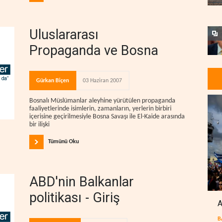
Uluslararası
Propaganda ve Bosna
Gürkan Biçen
03 Haziran 2007
Bosnalı Müslümanlar aleyhine yürütülen propaganda
faaliyetlerinde isimlerin, zamanların, yerlerin birbiri
içerisine geçirilmesiyle Bosna Savaşı ile El-Kaide arasında
bir ilişki
Tümünü Oku
ABD'nin Balkanlar
politikası - Giriş
A
B