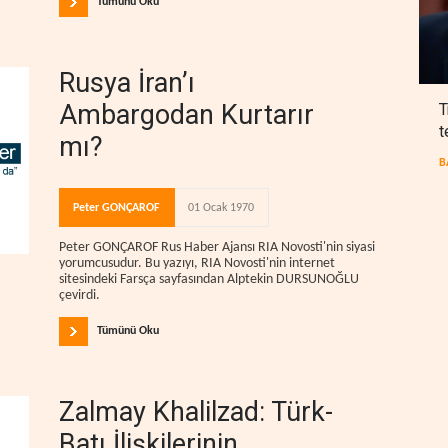
Tümünü Oku
Rusya İran’ı
Ambargodan Kurtarır
T
t
mı?
B
Peter GONÇAROF
01 Ocak 1970
Peter GONÇAROF Rus Haber Ajansı RIA Novosti'nin siyasi
yorumcusudur. Bu yazıyı, RIA Novosti'nin internet
sitesindeki Farsça sayfasından Alptekin DURSUNOĞLU
çevirdi.
Tümünü Oku
Zalmay Khalilzad: Türk-
Batı İlişkilerinin