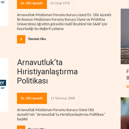
Dr. Olsi Jazexhi
01 Ocak 1970
Arnavutluk Müslüman Forumu kurucu üyesi Dr. Olsi Jazexhi
ile Kosova Müslüman Forumu Kurucu Üyesi ve Prishtina
Üniversitesi öğretim görevlisi Halil İbrahimi'nin SAAF için
hazırladığı bu değerli çalışma
Tümünü Oku
Arnavutluk’ta
Hıristiyanlaştırma
F
B
Politikası
İ
Dr. Olsi Jazexhi
11 Temmuz 2006
Arnavutluk Müslüman Forumu Kurucu Üyesi Olsi
Jazexhi’nin "Arnavutluk’ta Hıristiyanlaştırma Politikası"
başlıklı