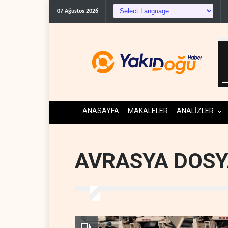
ABD'den K
07 Ağustos 2026
ANASAYFA
MAKALELER
ANALİZLER
AVRASYA DOSY