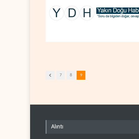
7
8
9
Alıntı