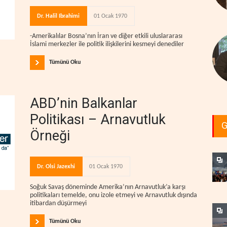
Dr. Halil Ibrahimi
01 Ocak 1970
-Amerikalılar Bosna’nın İran ve diğer etkili uluslararası
İslami merkezler ile politik ilişkilerini kesmeyi denediler
Tümünü Oku
ABD’nin Balkanlar
Politikası – Arnavutluk
G
Örneği
Dr. Olsi Jazexhi
01 Ocak 1970
Soğuk Savaş döneminde Amerika’nın Arnavutluk’a karşı
politikaları temelde, onu izole etmeyi ve Arnavutluk dışında
itibardan düşürmeyi
Tümünü Oku