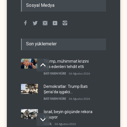
Sosyal Medya
Son yüklemeler
Trump, mühimmat krizini
ifşa edenleri tehdit etti
BATI YARIM KÜRE
06 Ağustos 2026
Demokratlar: Trump Batı
Şeria'da işgalci
yerleşimcilere cezasızlık
BATI YARIM KÜRE
06 Ağustos 2026
sağladı
İsrail, beyin göçünde rekora
koşuyor
İSRAİL
06 Ağustos 2026