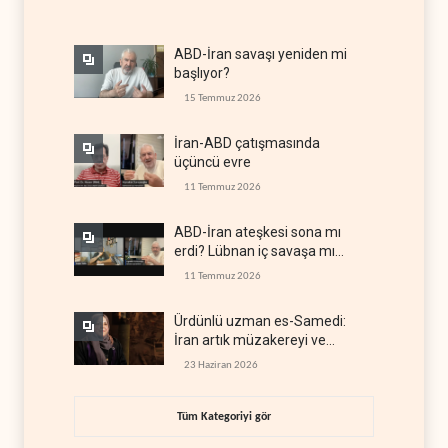
ABD-İran savaşı yeniden mi
başlıyor?
15 Temmuz 2026
İran-ABD çatışmasında
üçüncü evre
11 Temmuz 2026
ABD-İran ateşkesi sona mı
erdi? Lübnan iç savaşa mı
gidiyor?
11 Temmuz 2026
Ürdünlü uzman es-Samedi:
İran artık müzakereyi ve
çatışmayı aynı anda yürütüyor
23 Haziran 2026
Tüm Kategoriyi gör