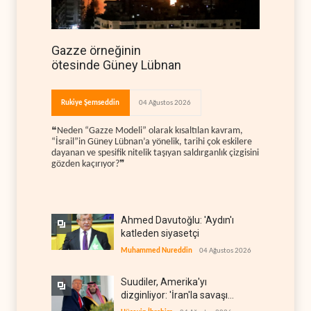
Gazze örneğinin
ötesinde Güney Lübnan
Rukiye Şemseddin
04 Ağustos 2026
❝Neden “Gazze Modeli” olarak kısaltılan kavram,
“İsrail”in Güney Lübnan’a yönelik, tarihi çok eskilere
dayanan ve spesifik nitelik taşıyan saldırganlık çizgisini
gözden kaçırıyor?❞
Ahmed Davutoğlu: 'Aydın'ı
katleden siyasetçi
Muhammed Nureddin
04 Ağustos 2026
Suudiler, Amerika'yı
dizginliyor: 'İran'la savaşı
kaldıracak gücümüz yok'