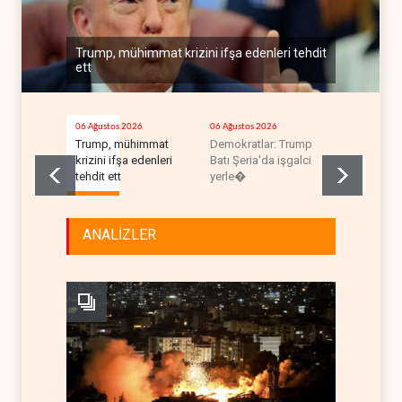
Trump, mühimmat krizini ifşa edenleri tehdit
ett
06 Ağustos 2026
06 Ağustos 2026
06 Ağustos 2
Trump, mühimmat
Demokratlar: Trump
İsrail, bey
krizini ifşa edenleri
Batı Şeria'da işgalci
rekora koş
tehdit ett
yerle�
ANALİZLER