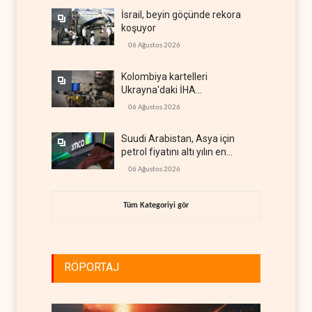
İsrail, beyin göçünde rekora
koşuyor
06 Ağustos 2026
Kolombiya kartelleri
Ukrayna'daki İHA
teknolojisinin peşine düştü
06 Ağustos 2026
Suudi Arabistan, Asya için
petrol fiyatını altı yılın en
düşüğüne indirdi
06 Ağustos 2026
Tüm Kategoriyi gör
RÖPORTAJ