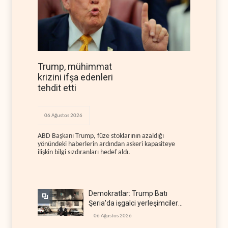
Trump, mühimmat
krizini ifşa edenleri
tehdit etti
06 Ağustos 2026
ABD Başkanı Trump, füze stoklarının azaldığı
yönündeki haberlerin ardından askeri kapasiteye
ilişkin bilgi sızdıranları hedef aldı.
Demokratlar: Trump Batı
Şeria'da işgalci yerleşimcilere
cezasızlık sağladı
06 Ağustos 2026