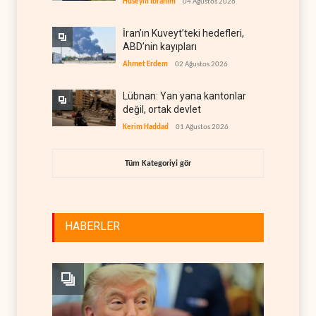
Hüseyin İbrahim
04 Ağustos 2026
İran’ın Kuveyt’teki hedefleri,
ABD’nin kayıpları
Ahmet Erdem
02 Ağustos 2026
Lübnan: Yan yana kantonlar
değil, ortak devlet
Kerim Haddad
01 Ağustos 2026
Tüm Kategoriyi gör
HABERLER