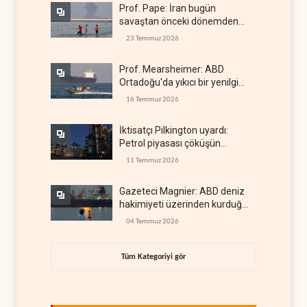
Prof. Pape: İran bugün
savaştan önceki dönemden
çok daha güçlü
23 Temmuz 2026
Prof. Mearsheimer: ABD
Ortadoğu'da yıkıcı bir yenilgi
aldı
16 Temmuz 2026
İktisatçı Pilkington uyardı:
Petrol piyasası çöküşün
eşiğinde
11 Temmuz 2026
Gazeteci Magnier: ABD deniz
hakimiyeti üzerinden kurduğu
küresel gücü kaybetti
04 Temmuz 2026
Tüm Kategoriyi gör