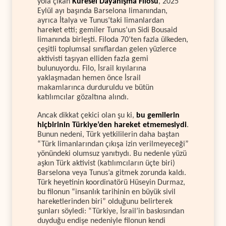
yola çıkan
Küresel Dayanışma Filosu
, 2025
Eylül ayı başında Barselona limanından,
ayrıca İtalya ve Tunus’taki limanlardan
hareket etti; gemiler Tunus’un Sidi Bousaid
limanında birleşti. Filoda 70’ten fazla ülkeden,
çeşitli toplumsal sınıflardan gelen yüzlerce
aktivisti taşıyan elliden fazla gemi
bulunuyordu. Filo, İsrail kıyılarına
yaklaşmadan hemen önce İsrail
makamlarınca durduruldu ve bütün
katılımcılar gözaltına alındı.
Ancak dikkat çekici olan şu ki,
bu gemilerin
hiçbirinin Türkiye’den hareket etmemesiydi
.
Bunun nedeni, Türk yetkililerin daha baştan
“Türk limanlarından çıkışa izin verilmeyeceği”
yönündeki olumsuz yanıtıydı. Bu nedenle yüzü
aşkın Türk aktivist (katılımcıların üçte biri)
Barselona veya Tunus’a gitmek zorunda kaldı.
Türk heyetinin koordinatörü Hüseyin Durmaz,
bu filonun “insanlık tarihinin en büyük sivil
hareketlerinden biri” olduğunu belirterek
şunları söyledi: “Türkiye, İsrail’in baskısından
duyduğu endişe nedeniyle filonun kendi