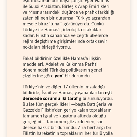
eşit mesafede durmaya çalıştı. Eğer Hamas
ile Suudi Arabistan, Birleşik Arap Emirlikleri
ve Mısır arasındaki düşünce ve pratik farklılığı
zaten bilinen bir durumsa, Türkiye açısından
mesele biraz ‘tuhaf’ görünüyordu. Çünkü
Türkiye ile Hamas’ı, ideolojik ortaklıklar
kadar, Filistin sahasında ve çeşitli ülkelerde
rejim değiştirme girişimlerinde ortak seyir
noktaları birleştiriyordu.
Fakat bildirinin özellikle Hamas’a ilişkin
maddeleri, Adalet ve Kalkınma Partisi
dönemindeki Türk dış politikasının genel
çizgilerine göre
yeni
bir durumdu.
Türkiye’nin ve diğer 17 ülkenin imzaladığı
bildiride, İsrail ve Hamas, yaşananlardan
eşit
derecede sorumlu iki taraf
gibi sunuluyordu.
Bu ise tüm gerçeklikleri —başta Batı Şeria ve
Gazze’de Filistin’den geriye kalan toprakların
tamamen işgal ve kuşatma altında olduğu
gerçeğini— tamamen göz ardı eden, son
derece haksız bir durumdu. Zira herhangi bir
Filistin hareketinin topraklarını her türlü yolla