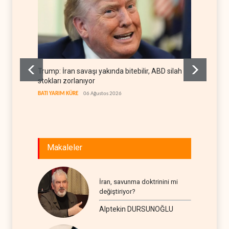
Trump: İran savaşı yakında bitebilir, ABD silah
Gazze'n
stokları zorlanıyor
projesi
BATI YARIM KÜRE
06 Ağustos 2026
FİLİSTİN
Makaleler
İran, savunma doktrinini mi
değiştiriyor?
Alptekin DURSUNOĞLU