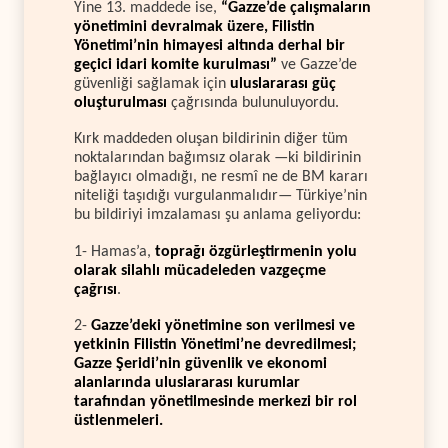
Yine 13. maddede ise,
“Gazze’de çalışmaların
yönetimini devralmak üzere, Filistin
Yönetimi’nin himayesi altında derhal bir
geçici idari komite kurulması”
ve Gazze’de
güvenliği sağlamak için
uluslararası güç
oluşturulması
çağrısında bulunuluyordu.
Kırk maddeden oluşan bildirinin diğer tüm
noktalarından bağımsız olarak —ki bildirinin
bağlayıcı olmadığı, ne resmî ne de BM kararı
niteliği taşıdığı vurgulanmalıdır— Türkiye’nin
bu bildiriyi imzalaması şu anlama geliyordu:
1- Hamas’a,
toprağı özgürleştirmenin yolu
olarak silahlı mücadeleden vazgeçme
çağrısı
.
2-
Gazze’deki yönetimine son verilmesi ve
yetkinin Filistin Yönetimi’ne devredilmesi;
Gazze Şeridi’nin güvenlik ve ekonomi
alanlarında uluslararası kurumlar
tarafından yönetilmesinde merkezi bir rol
üstlenmeleri.