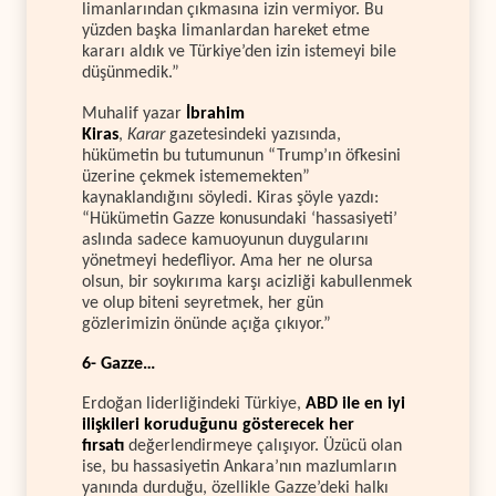
limanlarından çıkmasına izin vermiyor. Bu
yüzden başka limanlardan hareket etme
kararı aldık ve Türkiye’den izin istemeyi bile
düşünmedik.”
Muhalif yazar
İbrahim
Kiras
,
Karar
gazetesindeki yazısında,
hükümetin bu tutumunun “Trump’ın öfkesini
üzerine çekmek istememekten”
kaynaklandığını söyledi. Kiras şöyle yazdı:
“Hükümetin Gazze konusundaki ‘hassasiyeti’
aslında sadece kamuoyunun duygularını
yönetmeyi hedefliyor. Ama her ne olursa
olsun, bir soykırıma karşı acizliği kabullenmek
ve olup biteni seyretmek, her gün
gözlerimizin önünde açığa çıkıyor.”
6- Gazze…
Erdoğan liderliğindeki Türkiye,
ABD ile en iyi
ilişkileri koruduğunu gösterecek her
fırsatı
değerlendirmeye çalışıyor. Üzücü olan
ise, bu hassasiyetin Ankara’nın mazlumların
yanında durduğu, özellikle Gazze’deki halkı