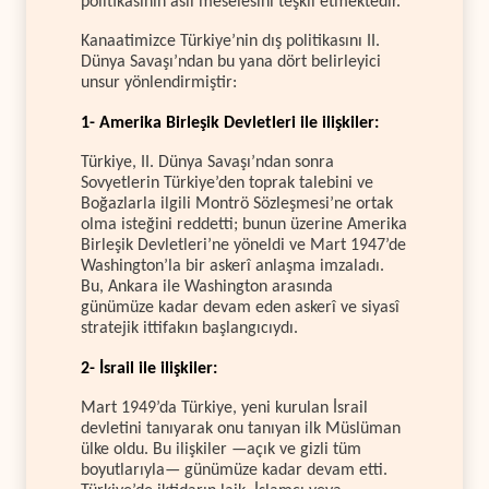
politikasının asıl meselesini teşkil etmektedir.
Kanaatimizce Türkiye’nin dış politikasını II.
Dünya Savaşı’ndan bu yana dört belirleyici
unsur yönlendirmiştir:
1- Amerika Birleşik Devletleri ile ilişkiler:
Türkiye, II. Dünya Savaşı’ndan sonra
Sovyetlerin Türkiye’den toprak talebini ve
Boğazlarla ilgili Montrö Sözleşmesi’ne ortak
olma isteğini reddetti; bunun üzerine Amerika
Birleşik Devletleri’ne yöneldi ve Mart 1947’de
Washington’la bir askerî anlaşma imzaladı.
Bu, Ankara ile Washington arasında
günümüze kadar devam eden askerî ve siyasî
stratejik ittifakın başlangıcıydı.
2- İsrail ile ilişkiler:
Mart 1949’da Türkiye, yeni kurulan İsrail
devletini tanıyarak onu tanıyan ilk Müslüman
ülke oldu. Bu ilişkiler —açık ve gizli tüm
boyutlarıyla— günümüze kadar devam etti.