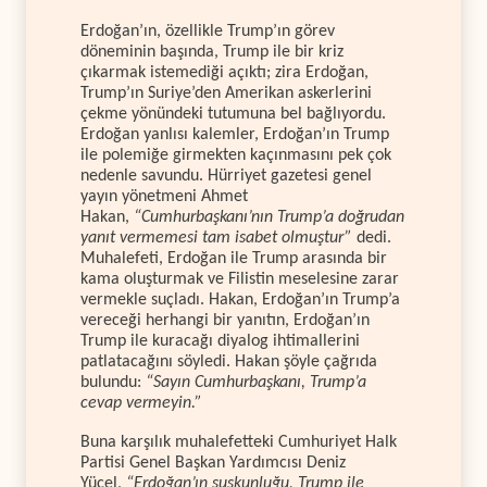
Erdoğan’ın, özellikle Trump’ın görev
döneminin başında, Trump ile bir kriz
çıkarmak istemediği açıktı; zira Erdoğan,
Trump’ın Suriye’den Amerikan askerlerini
çekme yönündeki tutumuna bel bağlıyordu.
Erdoğan yanlısı kalemler, Erdoğan’ın Trump
ile polemiğe girmekten kaçınmasını pek çok
nedenle savundu. Hürriyet gazetesi genel
yayın yönetmeni Ahmet
Hakan,
“Cumhurbaşkanı’nın Trump’a doğrudan
yanıt vermemesi tam isabet olmuştur”
dedi.
Muhalefeti, Erdoğan ile Trump arasında bir
kama oluşturmak ve Filistin meselesine zarar
vermekle suçladı. Hakan, Erdoğan’ın Trump’a
vereceği herhangi bir yanıtın, Erdoğan’ın
Trump ile kuracağı diyalog ihtimallerini
patlatacağını söyledi. Hakan şöyle çağrıda
bulundu:
“Sayın Cumhurbaşkanı, Trump’a
cevap vermeyin.”
Buna karşılık muhalefetteki Cumhuriyet Halk
Partisi Genel Başkan Yardımcısı Deniz
Yücel,
“Erdoğan’ın suskunluğu, Trump ile