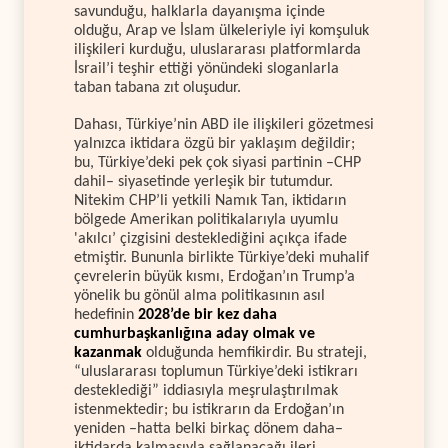
savunduğu, halklarla dayanışma içinde
olduğu, Arap ve İslam ülkeleriyle iyi komşuluk
ilişkileri kurduğu, uluslararası platformlarda
İsrail’i teşhir ettiği yönündeki sloganlarla
taban tabana zıt oluşudur.
Dahası, Türkiye’nin ABD ile ilişkileri gözetmesi
yalnızca iktidara özgü bir yaklaşım değildir;
bu, Türkiye’deki pek çok siyasi partinin –CHP
dahil– siyasetinde yerleşik bir tutumdur.
Nitekim CHP’li yetkili Namık Tan, iktidarın
bölgede Amerikan politikalarıyla uyumlu
'akılcı’ çizgisini desteklediğini açıkça ifade
etmiştir. Bununla birlikte Türkiye’deki muhalif
çevrelerin büyük kısmı, Erdoğan’ın Trump’a
yönelik bu gönül alma politikasının asıl
hedefinin
2028’de bir kez daha
cumhurbaşkanlığına aday olmak ve
kazanmak
olduğunda hemfikirdir. Bu strateji,
“uluslararası toplumun Türkiye’deki istikrarı
desteklediği” iddiasıyla meşrulaştırılmak
istenmektedir; bu istikrarın da Erdoğan’ın
yeniden –hatta belki birkaç dönem daha–
iktidarda kalmasıyla sağlanacağı ileri