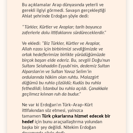
Bu açıklamalar Arap dünyasında yeterli ve
gerekli ilgiyi görmedi. Savaşın gerçekleştiği
Ahlat şehrinde Erdoğan şöyle dedi:
“Türkler, Kürtler ve Araplar; tarih boyunca
zaferlerle dolu ittifaklarını sürdüreceklerdir.”
Ve ekledi:
“Biz Türkler, Kürtler ve Araplar,
Allah rızası için birbirimizi sevdiğimizde ve
ortak hedeflerimize birlikte yürüdüğümüzde
birçok başarı elde ederiz. Bu, sevgili Doğu’nun
Sultanı Selahaddin Eyyubi’nin, dedemiz Sultan
Alparslan’ın ve Sultan Yavuz Selim’in
ordularında hâkim olan ruhtu. Malazgirt
düğümü bu ruhla çözüldü; Kudüs bu ruhla
fethedildi; İstanbul bu ruhla açıldı. Çanakkale
geçilmez kılınan ruh da budur.”
Ne var ki Erdoğan’ın Türk–Arap–Kürt
ittifakından söz etmesi, yalnızca
tamamen
Türk çıkarlarına hizmet edecek bir
hedef
için bunu araçsallaştırma yolundan
başka bir şey değildi. Nitekim Erdoğan