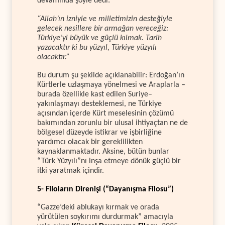
devamında şöyle dedi:
“Allah’ın izniyle ve milletimizin desteğiyle
gelecek nesillere bir armağan vereceğiz:
Türkiye’yi büyük ve güçlü kılmak. Tarih
yazacaktır ki bu yüzyıl, Türkiye yüzyılı
olacaktır.”
Bu durum şu şekilde açıklanabilir: Erdoğan’ın
Kürtlerle uzlaşmaya yönelmesi ve Araplarla –
burada özellikle kast edilen Suriye–
yakınlaşmayı desteklemesi, ne Türkiye
açısından içerde Kürt meselesinin çözümü
bakımından zorunlu bir ulusal ihtiyaçtan ne de
bölgesel düzeyde istikrar ve işbirliğine
yardımcı olacak bir gereklilikten
kaynaklanmaktadır. Aksine, bütün bunlar
“Türk Yüzyılı”nı inşa etmeye dönük güçlü bir
itki yaratmak içindir.
5- Filoların Direnişi (“Dayanışma Filosu”)
“Gazze’deki ablukayı kırmak ve orada
yürütülen soykırımı durdurmak” amacıyla