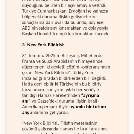
olayın sonuçları konusunda “derin endişe”
duyduğunu belirten bir açıklamayla yetindi.
Türkiye Cumhurbaşkanı Erdoğan ise yalnızca
bölgedeki duruma ilişkin gelişmelerin
sonuçlarına dair uyarıda bulundu; böylece
ABD’nin saldırısını kınamaktan ve dolayısıyla
Başkan Donald Trump’ı kızdırmaktan kaçındı.
3- New York Bildirisi:
31 Temmuz 2025’te Birleşmiş Milletlerde
Fransa ve Suudi Arabistan’ın himayesinde
düzenlenen iki devletli çözüm konferansından
çıkan ‘New York Bildirisi’, Türkiye’nin
imzaladığı sıradan bildirilerden biri değildi.
Hatta denilebilir ki Türkiye’nin bu bildiriyi
imzalaması, son yirmi yılda her yönüyle
tanıdığı Hamas Hareketi’nden
“ayrışma
anı”
ve Gazze’deki duruma ilişkin İsrail–
Amerikan perspektifiyle
uyumlu bir tutum
alış
anlamına geliyordu.
‘New York Bildirisi’, Filistin meselesinin
çözümü çağrısında Hamas ile İsrail arasında