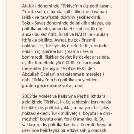
Atatürk döneminde Türkiye’nin dış politikasını,
“Yurtta sulh, cihanda sulh” ilkesine dayanan
laiklik ve tarafsızlık doktrini şekillendirdi.
Soğuk Savaş döneminde de laiklik anlayışı, dış
politikanın oluşumunda etkisini sürdürdü;
ancak bu kez ABD, İsrail ve NATO ile kurulan
ittifakla birlikte. Ayrıca bu çok önemli
noktadır ki, Türkiye dış ülkelerle ilişkilerinde
onların iç işlerine karışmama ilkesini
benimsedi; ilişkiler devlet ile devlet arasında,
eşitlik temelinde yürütüldü. En karmaşık
meseleler (örneğin 1998’de PKK lideri
Abdullah Öcalan’ın yakalanması meselesi)
dahi Türkiye’nin bu politikasını yeniden
gözden geçirmesine yol açmadı.
2002’de Adalet ve Kalkınma Partisi iktidara
geldiğinde Türkiye, ilk üç sabitesini korumakla
birlikte, dış politika yaklaşımına yeni bir çıkış
noktası ekledi: Türk milliyetçisi boyutu ile dinî-
mezhebî boyutu olan Yeni Osmanlıcılık. Bu
yaklaşım, dış politikadaki bazı önemli dosyalar
üzerinde belirleyici bir etkiye sahip olacaktı.