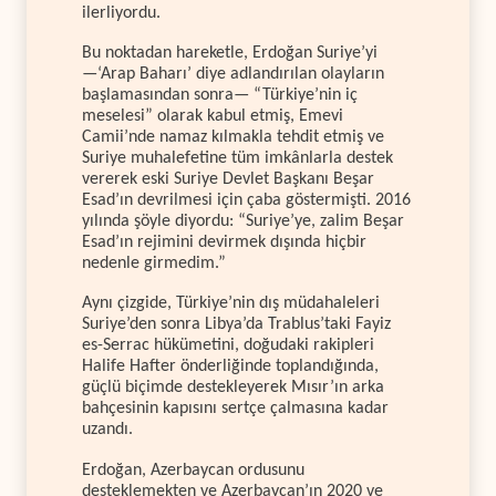
ilerliyordu.
Bu noktadan hareketle, Erdoğan Suriye’yi
—‘Arap Baharı’ diye adlandırılan olayların
başlamasından sonra— “Türkiye’nin iç
meselesi” olarak kabul etmiş, Emevi
Camii’nde namaz kılmakla tehdit etmiş ve
Suriye muhalefetine tüm imkânlarla destek
vererek eski Suriye Devlet Başkanı Beşar
Esad’ın devrilmesi için çaba göstermişti. 2016
yılında şöyle diyordu: “Suriye’ye, zalim Beşar
Esad’ın rejimini devirmek dışında hiçbir
nedenle girmedim.”
Aynı çizgide, Türkiye’nin dış müdahaleleri
Suriye’den sonra Libya’da Trablus’taki Fayiz
es-Serrac hükümetini, doğudaki rakipleri
Halife Hafter önderliğinde toplandığında,
güçlü biçimde destekleyerek Mısır’ın arka
bahçesinin kapısını sertçe çalmasına kadar
uzandı.
Erdoğan, Azerbaycan ordusunu
desteklemekten ve Azerbaycan’ın 2020 ve