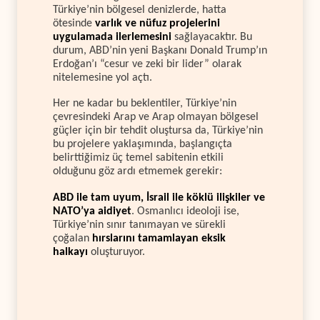
Türkiye’nin bölgesel denizlerde, hatta
ötesinde
varlık ve nüfuz projelerini
uygulamada ilerlemesini
sağlayacaktır. Bu
durum, ABD’nin yeni Başkanı Donald Trump’ın
Erdoğan’ı “cesur ve zeki bir lider” olarak
nitelemesine yol açtı.
Her ne kadar bu beklentiler, Türkiye’nin
çevresindeki Arap ve Arap olmayan bölgesel
güçler için bir tehdit oluştursa da, Türkiye’nin
bu projelere yaklaşımında, başlangıçta
belirttiğimiz üç temel sabitenin etkili
olduğunu göz ardı etmemek gerekir:
ABD ile tam uyum, İsrail ile köklü ilişkiler ve
NATO’ya aidiyet
. Osmanlıcı ideoloji ise,
Türkiye’nin sınır tanımayan ve sürekli
çoğalan
hırslarını tamamlayan eksik
halkayı
oluşturuyor.