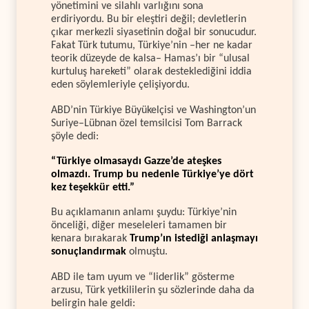
yönetimini ve silahlı varlığını sona
erdiriyordu. Bu bir eleştiri değil; devletlerin
çıkar merkezli siyasetinin doğal bir sonucudur.
Fakat Türk tutumu, Türkiye’nin –her ne kadar
teorik düzeyde de kalsa– Hamas’ı bir “ulusal
kurtuluş hareketi” olarak desteklediğini iddia
eden söylemleriyle çelişiyordu.
ABD’nin Türkiye Büyükelçisi ve Washington’un
Suriye–Lübnan özel temsilcisi Tom Barrack
şöyle dedi:
“Türkiye olmasaydı Gazze’de ateşkes
olmazdı. Trump bu nedenle Türkiye’ye dört
kez teşekkür etti.”
Bu açıklamanın anlamı şuydu: Türkiye’nin
önceliği, diğer meseleleri tamamen bir
kenara bırakarak
Trump’ın istediği anlaşmayı
sonuçlandırmak
olmuştu.
ABD ile tam uyum ve “liderlik” gösterme
arzusu, Türk yetkililerin şu sözlerinde daha da
belirgin hale geldi: