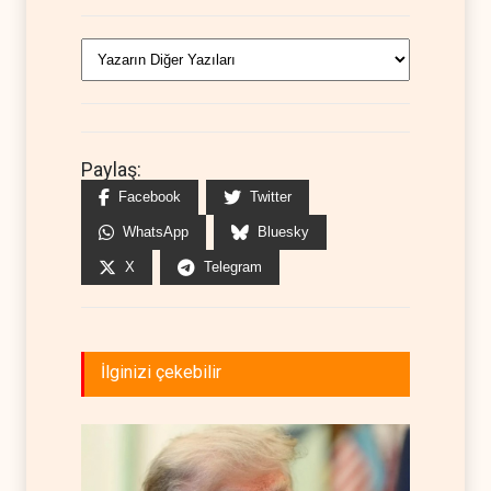
Paylaş:
Facebook
Twitter
WhatsApp
Bluesky
X
Telegram
İlginizi çekebilir