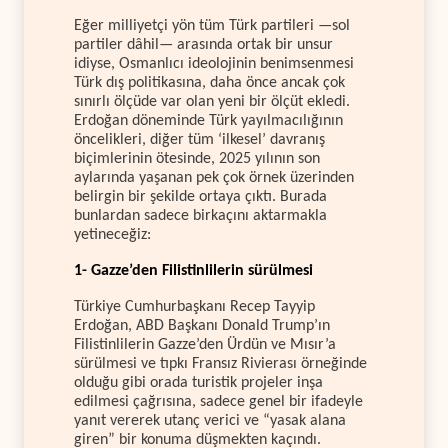
Eğer milliyetçi yön tüm Türk partileri —sol
partiler dâhil— arasında ortak bir unsur
idiyse, Osmanlıcı ideolojinin benimsenmesi
Türk dış politikasına, daha önce ancak çok
sınırlı ölçüde var olan yeni bir ölçüt ekledi.
Erdoğan döneminde Türk yayılmacılığının
öncelikleri, diğer tüm ‘ilkesel’ davranış
biçimlerinin ötesinde, 2025 yılının son
aylarında yaşanan pek çok örnek üzerinden
belirgin bir şekilde ortaya çıktı. Burada
bunlardan sadece birkaçını aktarmakla
yetineceğiz:
1- Gazze’den Filistinlilerin sürülmesi
Türkiye Cumhurbaşkanı Recep Tayyip
Erdoğan, ABD Başkanı Donald Trump’ın
Filistinlilerin Gazze’den Ürdün ve Mısır’a
sürülmesi ve tıpkı Fransız Rivierası örneğinde
olduğu gibi orada turistik projeler inşa
edilmesi çağrısına, sadece genel bir ifadeyle
yanıt vererek utanç verici ve “yasak alana
giren” bir konuma düşmekten kaçındı.