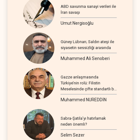
ABD savunma sanayi verileri ile
İran savaşı
Umut Nergisoğlu
Güney Lübnan; Saldırı ateşi ile
siyasetin sessizliği arasında
Muhammed Ali Senoberi
Gazze anlaşmasında
Türkiye’nin rolü: Filistin
Meselesinde çifte standartlı bir
seyir
Muhammed NUREDDİN
Sabra-Şatila’yı hatırlamak
neden önemli?
Selim Sezer