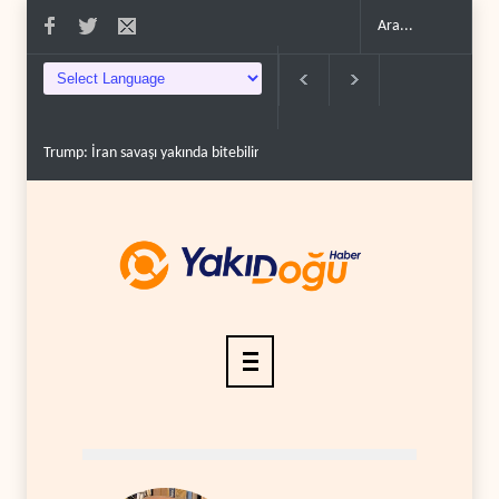
Gazze'nin yeniden inşası yerine askeri üs projesi..
İsrail ordusunda helik