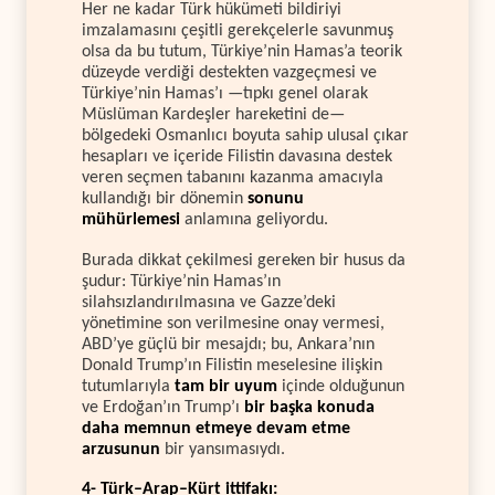
Her ne kadar Türk hükümeti bildiriyi
imzalamasını çeşitli gerekçelerle savunmuş
olsa da bu tutum, Türkiye’nin Hamas’a teorik
düzeyde verdiği destekten vazgeçmesi ve
Türkiye’nin Hamas’ı —tıpkı genel olarak
Müslüman Kardeşler hareketini de—
bölgedeki Osmanlıcı boyuta sahip ulusal çıkar
hesapları ve içeride Filistin davasına destek
veren seçmen tabanını kazanma amacıyla
kullandığı bir dönemin
sonunu
mühürlemesi
anlamına geliyordu.
Burada dikkat çekilmesi gereken bir husus da
şudur: Türkiye’nin Hamas’ın
silahsızlandırılmasına ve Gazze’deki
yönetimine son verilmesine onay vermesi,
ABD’ye güçlü bir mesajdı; bu, Ankara’nın
Donald Trump’ın Filistin meselesine ilişkin
tutumlarıyla
tam bir uyum
içinde olduğunun
ve Erdoğan’ın Trump’ı
bir başka konuda
daha memnun etmeye devam etme
arzusunun
bir yansımasıydı.
4- Türk–Arap–Kürt ittifakı: