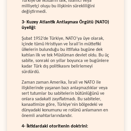
Türkiye’de iktidarın laik, İslamcı veya
milliyetçi oluşu bu ilişkinin sürekliliğini
değiştirmedi.
3- Kuzey Atlantik Antlaşması Örgütü (NATO)
üyeliği:
Şubat 1952’de Türkiye, NATO’ya üye olarak,
içinde tümü Hristiyan ve İsrail’in müttefiki
ülkelerin bulunduğu bu ittifaka bugüne dek
katılan ilk ve tek Müslüman devlet oldu. Bu üç
sabite, sonraki on yıllar boyunca ve bugünlere
kadar Türk dış politikasını belirlemeyi
sürdürdü.
Zaman zaman Amerika, İsrail ve NATO ile
ilişkilerinde yaşanan bazı anlaşmazlıklar veya
sert tutumlar bu sabitelerin bütünlüğünü ve
onlara sadakati zayıflatmadı. Bu sabiteler,
kanaatimize göre, Türkiye’nin bölgedeki ve
dünyadaki konumunu ve rolünü anlamanın en
önemli anahtarlarındandır.
4- İktidardaki otoritenin doktrini: