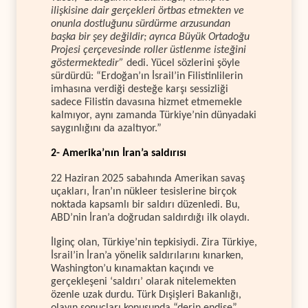
ilişkisine dair gerçekleri örtbas etmekten ve
onunla dostluğunu sürdürme arzusundan
başka bir şey değildir; ayrıca Büyük Ortadoğu
Projesi çerçevesinde roller üstlenme isteğini
göstermektedir”
dedi. Yücel sözlerini şöyle
sürdürdü: “Erdoğan’ın İsrail’in Filistinlilerin
imhasına verdiği desteğe karşı sessizliği
sadece Filistin davasına hizmet etmemekle
kalmıyor, aynı zamanda Türkiye’nin dünyadaki
saygınlığını da azaltıyor.”
2- Amerika’nın İran’a saldırısı
22 Haziran 2025 sabahında Amerikan savaş
uçakları, İran’ın nükleer tesislerine birçok
noktada kapsamlı bir saldırı düzenledi. Bu,
ABD’nin İran’a doğrudan saldırdığı ilk olaydı.
İlginç olan, Türkiye’nin tepkisiydi. Zira Türkiye,
İsrail’in İran’a yönelik saldırılarını kınarken,
Washington’u kınamaktan kaçındı ve
gerçekleşeni ‘saldırı’ olarak nitelemekten
özenle uzak durdu. Türk Dışişleri Bakanlığı,