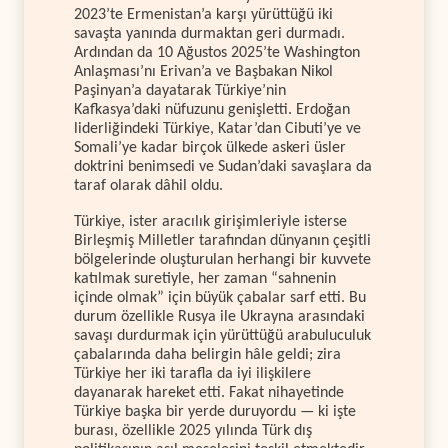
2023’te Ermenistan’a karşı yürüttüğü iki
savaşta yanında durmaktan geri durmadı.
Ardından da 10 Ağustos 2025’te Washington
Anlaşması’nı Erivan’a ve Başbakan Nikol
Paşinyan’a dayatarak Türkiye’nin
Kafkasya’daki nüfuzunu genişletti. Erdoğan
liderliğindeki Türkiye, Katar’dan Cibuti’ye ve
Somali’ye kadar birçok ülkede askeri üsler
doktrini benimsedi ve Sudan’daki savaşlara da
taraf olarak dâhil oldu.
Türkiye, ister aracılık girişimleriyle isterse
Birleşmiş Milletler tarafından dünyanın çeşitli
bölgelerinde oluşturulan herhangi bir kuvvete
katılmak suretiyle, her zaman “sahnenin
içinde olmak” için büyük çabalar sarf etti. Bu
durum özellikle Rusya ile Ukrayna arasındaki
savaşı durdurmak için yürüttüğü arabuluculuk
çabalarında daha belirgin hâle geldi; zira
Türkiye her iki tarafla da iyi ilişkilere
dayanarak hareket etti. Fakat nihayetinde
Türkiye başka bir yerde duruyordu — ki işte
burası, özellikle 2025 yılında Türk dış