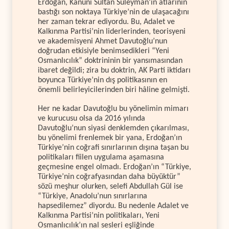
Erdoğan, Kanunî Sultan Süleyman’ın atlarının
bastığı son noktaya Türkiye’nin de ulaşacağını
her zaman tekrar ediyordu. Bu, Adalet ve
Kalkınma Partisi’nin liderlerinden, teorisyeni
ve akademisyeni Ahmet Davutoğlu’nun
doğrudan etkisiyle benimsedikleri “Yeni
Osmanlıcılık” doktrininin bir yansımasından
ibaret değildi; zira bu doktrin, AK Parti iktidarı
boyunca Türkiye’nin dış politikasının en
önemli belirleyicilerinden biri hâline gelmişti.
Her ne kadar Davutoğlu bu yönelimin mimarı
ve kurucusu olsa da 2016 yılında
Davutoğlu’nun siyasi denklemden çıkarılması,
bu yönelimi frenlemek bir yana, Erdoğan’ın
Türkiye’nin coğrafi sınırlarının dışına taşan bu
politikaları fiilen uygulama aşamasına
geçmesine engel olmadı. Erdoğan’ın “Türkiye,
Türkiye’nin coğrafyasından daha büyüktür”
sözü meşhur olurken, selefi Abdullah Gül ise
“Türkiye, Anadolu’nun sınırlarına
hapsedilemez” diyordu. Bu nedenle Adalet ve
Kalkınma Partisi’nin politikaları, Yeni
Osmanlıcılık’ın nal sesleri eşliğinde