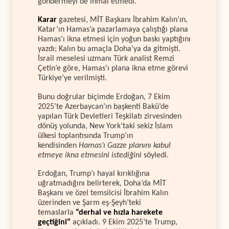
göndermeyi de ihmal etmedi.
Karar
gazetesi, MİT Başkanı İbrahim Kalın’ın,
Katar’ın Hamas’a pazarlamaya çalıştığı plana
Hamas’ı ikna etmesi için yoğun baskı yaptığını
yazdı; Kalın bu amaçla Doha’ya da gitmişti.
İsrail meselesi uzmanı Türk analist Remzi
Çetin’e göre, Hamas’ı plana ikna etme görevi
Türkiye’ye verilmişti.
Bunu doğrular biçimde Erdoğan, 7 Ekim
2025’te Azerbaycan’ın başkenti Bakü’de
yapılan Türk Devletleri Teşkilatı zirvesinden
dönüş yolunda, New York’taki sekiz İslam
ülkesi toplantısında Trump’ın
kendisinden
Hamas’ı Gazze planını kabul
etmeye ikna etmesini istediğini
söyledi.
Erdoğan, Trump’ı hayal kırıklığına
uğratmadığını belirterek, Doha’da MİT
Başkanı ve özel temsilcisi İbrahim Kalın
üzerinden ve Şarm eş-Şeyh’teki
temaslarla
“derhal ve hızla harekete
geçtiğini”
açıkladı. 9 Ekim 2025’te Trump,