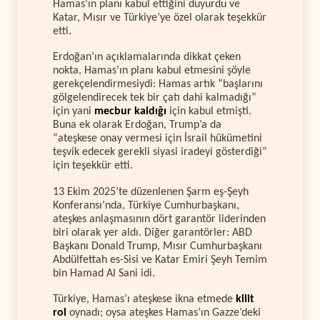
Hamas’ın planı kabul ettiğini duyurdu ve
Katar, Mısır ve Türkiye’ye özel olarak teşekkür
etti.
Erdoğan’ın açıklamalarında dikkat çeken
nokta, Hamas’ın planı kabul etmesini şöyle
gerekçelendirmesiydi: Hamas artık “başlarını
gölgelendirecek tek bir çatı dahi kalmadığı”
için yani
mecbur kaldığı
için kabul etmişti.
Buna ek olarak Erdoğan, Trump’a da
“ateşkese onay vermesi için İsrail hükümetini
teşvik edecek gerekli siyasi iradeyi gösterdiği”
için teşekkür etti.
13 Ekim 2025’te düzenlenen Şarm eş-Şeyh
Konferansı’nda, Türkiye Cumhurbaşkanı,
ateşkes anlaşmasının dört garantör liderinden
biri olarak yer aldı. Diğer garantörler: ABD
Başkanı Donald Trump, Mısır Cumhurbaşkanı
Abdülfettah es-Sisi ve Katar Emiri Şeyh Temim
bin Hamad Al Sani idi.
Türkiye, Hamas’ı ateşkese ikna etmede
kilit
rol
oynadı; oysa ateşkes Hamas’ın Gazze’deki