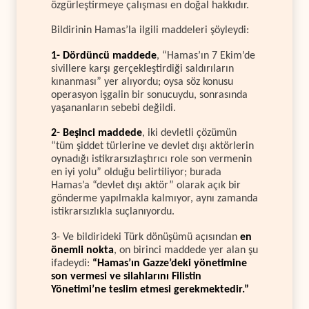
özgürleştirmeye çalışması en doğal hakkıdır.
Bildirinin Hamas’la ilgili maddeleri şöyleydi:
1- Dördüncü maddede
, “Hamas’ın 7 Ekim’de
sivillere karşı gerçekleştirdiği saldırıların
kınanması” yer alıyordu; oysa söz konusu
operasyon işgalin bir sonucuydu, sonrasında
yaşananların sebebi değildi.
2- Beşinci maddede
, iki devletli çözümün
“tüm şiddet türlerine ve devlet dışı aktörlerin
oynadığı istikrarsızlaştırıcı role son vermenin
en iyi yolu” olduğu belirtiliyor; burada
Hamas’a “devlet dışı aktör” olarak açık bir
gönderme yapılmakla kalmıyor, aynı zamanda
istikrarsızlıkla suçlanıyordu.
3- Ve bildirideki Türk dönüşümü açısından
en
önemli nokta
, on birinci maddede yer alan şu
ifadeydi:
“Hamas’ın Gazze’deki yönetimine
son vermesi ve silahlarını Filistin
Yönetimi’ne teslim etmesi gerekmektedir.”