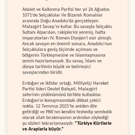
Adalet ve Kalkınma Partisi her yıl 26 Ağustos
1071’de Selçuklular ile Bizanslı Romalılar
arasında Doğu Anadolu’da gerçekleşen
Malazgirt Savaşı’nı kutlar. Bu savaşta Selçuklu
Sultanı Alparslan, rakiplerini yenmiş, hatta
imparatorları IV. Romen Diyojen’i esir almıştı.
Ancak savaşın en önemli sonucu, Anadolu’nun
Selçuklulara geniş biçimde açılması ve
bölgenin Türkleşmesine ve İslamlaşmasına
zemin hazırlamasıydı. Bu savaş, İslam ve
dünya tarihinin büyük ve belirleyici
savaşlarından biridir.
Erdoğan ve iktidar ortağı, Milliyetçi Hareket
Partisi lideri Devlet Bahçeli, Malazgirt
zaferinin yıldönümünü birlikte kutladılar.
Erdoğan’ın konuşmasındaki dikkat çekici
nokta, 12 Temmuz 2025’te aniden dile
getirdiği ve PKK’nın kendini feshedip sembolik
olarak silah bırakmasının ardından söylediği
şu sözleri tekrarlamasıydı:
“Türkiye Kürtlerle
ve Araplarla büyür.”