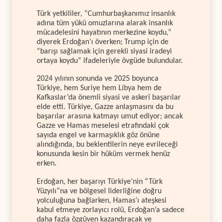
Türk yetkililer, “Cumhurbaşkanımız insanlık
adına tüm yükü omuzlarına alarak insanlık
mücadelesini hayatının merkezine koydu,”
diyerek Erdoğan’ı överken; Trump için de
“barışı sağlamak için gerekli siyasi iradeyi
ortaya koydu” ifadeleriyle övgüde bulundular.
2024 yılının sonunda ve 2025 boyunca
Türkiye, hem Suriye hem Libya hem de
Kafkaslar’da önemli siyasi ve askerî başarılar
elde etti. Türkiye, Gazze anlaşmasını da bu
başarılar arasına katmayı umut ediyor; ancak
Gazze ve Hamas meselesi etrafındaki çok
sayıda engel ve karmaşıklık göz önüne
alındığında, bu beklentilerin neye evrileceği
konusunda kesin bir hüküm vermek henüz
erken.
Erdoğan, her başarıyı Türkiye’nin “Türk
Yüzyılı”na ve bölgesel liderliğine doğru
yolculuğuna bağlarken, Hamas’ı ateşkesi
kabul etmeye zorlayıcı rolü, Erdoğan’a sadece
daha fazla özgüven kazandıracak ve