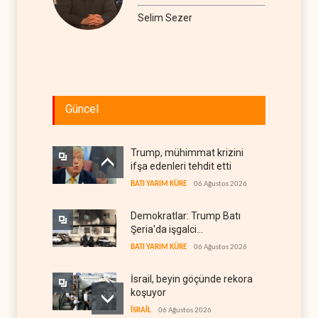
Selim Sezer
Güncel
Trump, mühimmat krizini
ifşa edenleri tehdit etti
BATI YARIM KÜRE
06 Ağustos 2026
Demokratlar: Trump Batı
Şeria'da işgalci
yerleşimcilere cezasızlık
BATI YARIM KÜRE
06 Ağustos 2026
sağladı
İsrail, beyin göçünde rekora
koşuyor
İSRAİL
06 Ağustos 2026