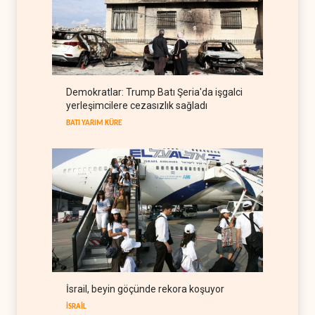
Uluslararası rapor: İsrail'in
Lübnanlı gazeteciyi
öldürmesi savaş suçu
LÜBNAN
06 Ağustos 2026
İsrail basını: Trump'ın İran
Demokratlar: Trump Batı Şeria'da işgalci
politikasındaki ertelemeler
yerleşimcilere cezasızlık sağladı
ABD seçimlerini riske atıyor
BATI YARIM KÜRE
06 Ağustos 2026
BATI YARIM KÜRE
İsrail, beyin göçünde rekora koşuyor
İSRAİL