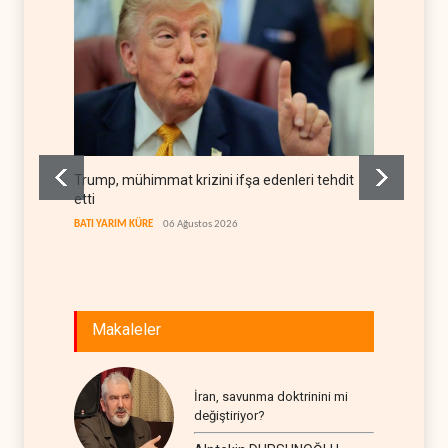
Trump, mühimmat krizini ifşa edenleri tehdit
Demokra
etti
yerleşi
BATI YARIM KÜRE
06 Ağustos 2026
BATI YAR
Makaleler
İran, savunma doktrinini mi
değiştiriyor?