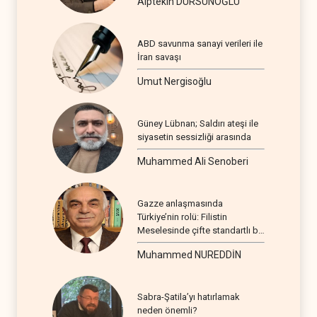
Alptekin DURSUNOĞLU
ABD savunma sanayi verileri ile
İran savaşı
Umut Nergisoğlu
Güney Lübnan; Saldırı ateşi ile
siyasetin sessizliği arasında
Muhammed Ali Senoberi
Gazze anlaşmasında
Türkiye’nin rolü: Filistin
Meselesinde çifte standartlı bir
seyir
Muhammed NUREDDİN
Sabra-Şatila’yı hatırlamak
neden önemli?