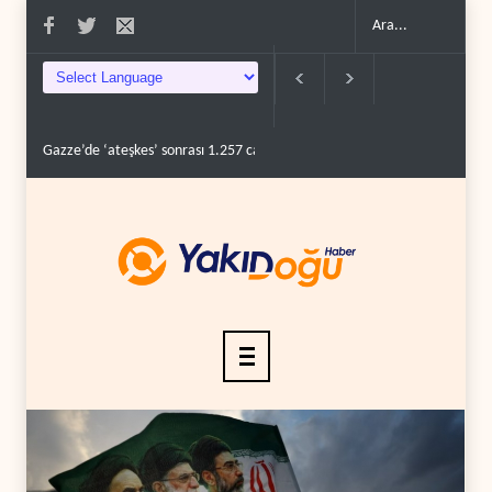
eşkes’ sonrası 1.257 can kaybı..
ABD’nin onlarca savaş uçağı da yetmedi: Hü