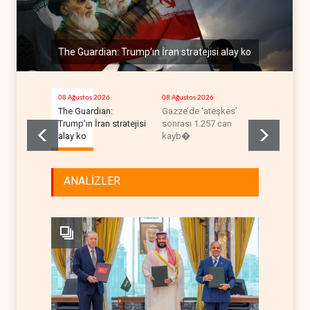
The Guardian: Trump’ın İran stratejisi alay ko
08 Ağustos 2026
08 Ağustos 2026
08 Ağustos 2
The Guardian:
Gazze’de ‘ateşkes’
ABD’nin on
Trump’ın İran stratejisi
sonrası 1.257 can
uçağı da y
alay ko
kayb�
ANALİZLER