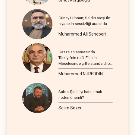
Umut Nergisoğlu
Güney Lübnan; Saldırı ateşi ile
siyasetin sessizliği arasında
Muhammed Ali Senoberi
Gazze anlaşmasında
Türkiye’nin rolü: Filistin
Meselesinde çifte standartlı bir
seyir
Muhammed NUREDDİN
Sabra-Şatila’yı hatırlamak
neden önemli?
Selim Sezer