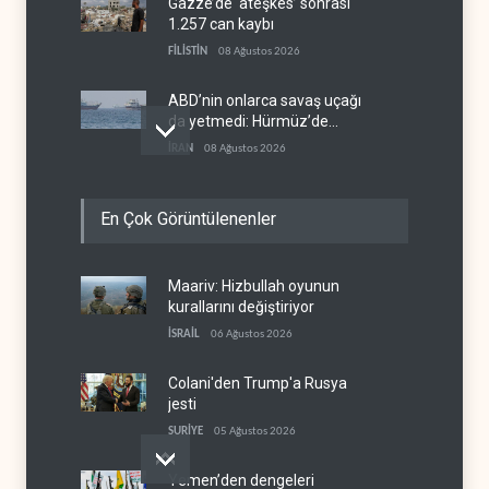
Gazze’de ‘ateşkes’ sonrası
1.257 can kaybı
FİLİSTİN
08 Ağustos 2026
ABD’nin onlarca savaş uçağı
da yetmedi: Hürmüz’de
gemi vuruldu
İRAN
08 Ağustos 2026
Necef İmamı'ndan bölgesel
En Çok Görüntülenenler
'Arap projesi' uyarısı
IRAK
08 Ağustos 2026
Maariv: Hizbullah oyunun
Mossad’ın İran'a karşı Kürt
kurallarını değiştiriyor
planı neden çöktü?
İSRAİL
06 Ağustos 2026
İSRAİL
08 Ağustos 2026
Colani'den Trump'a Rusya
jesti
SURİYE
05 Ağustos 2026
Yemen’den dengeleri