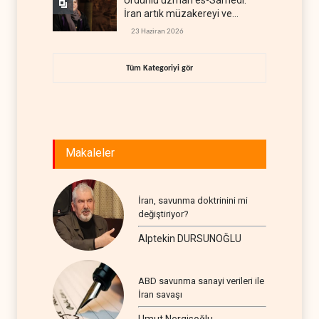
Ürdünlü uzman es-Samedi:
İran artık müzakereyi ve
çatışmayı aynı anda yürütüyor
23 Haziran 2026
Tüm Kategoriyi gör
Makaleler
İran, savunma doktrinini mi
değiştiriyor?
Alptekin DURSUNOĞLU
ABD savunma sanayi verileri ile
İran savaşı