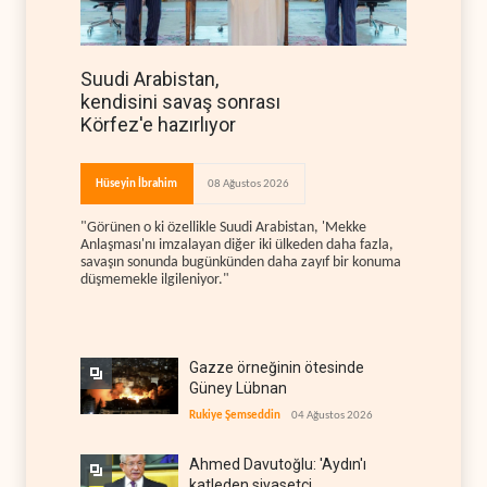
Suudi Arabistan,
kendisini savaş sonrası
Körfez'e hazırlıyor
Hüseyin İbrahim
08 Ağustos 2026
"Görünen o ki özellikle Suudi Arabistan, 'Mekke
Anlaşması'nı imzalayan diğer iki ülkeden daha fazla,
savaşın sonunda bugünkünden daha zayıf bir konuma
düşmemekle ilgileniyor."
Gazze örneğinin ötesinde
Güney Lübnan
Rukiye Şemseddin
04 Ağustos 2026
Ahmed Davutoğlu: 'Aydın'ı
katleden siyasetçi