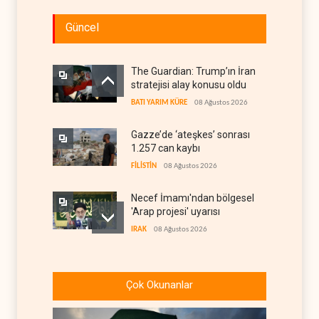
Güncel
The Guardian: Trump’ın İran
stratejisi alay konusu oldu
BATI YARIM KÜRE
08 Ağustos 2026
Gazze’de ‘ateşkes’ sonrası
1.257 can kaybı
FİLİSTİN
08 Ağustos 2026
Necef İmamı'ndan bölgesel
'Arap projesi' uyarısı
IRAK
08 Ağustos 2026
ABD’nin onlarca savaş uçağı
da yetmedi: Hürmüz’de
Çok Okunanlar
gemi vuruldu
İRAN
08 Ağustos 2026