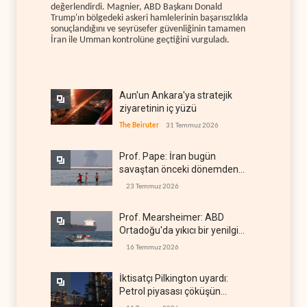
değerlendirdi. Magnier, ABD Başkanı Donald
Trump'ın bölgedeki askeri hamlelerinin başarısızlıkla
sonuçlandığını ve seyrüsefer güvenliğinin tamamen
İran ile Umman kontrolüne geçtiğini vurguladı.
Aun'un Ankara'ya stratejik
ziyaretinin iç yüzü
The Beiruter
31 Temmuz 2026
Prof. Pape: İran bugün
savaştan önceki dönemden
çok daha güçlü
23 Temmuz 2026
Prof. Mearsheimer: ABD
Ortadoğu'da yıkıcı bir yenilgi
aldı
16 Temmuz 2026
İktisatçı Pilkington uyardı:
Petrol piyasası çöküşün
eşiğinde