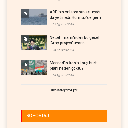
ABD’nin onlarca savaş uçağı
da yetmedi: Hürmüz’de gemi
vuruldu
08 Ağustos 2026
Necef İmamı'ndan bölgesel
'Arap projesi' uyarısı
08 Ağustos 2026
Mossad’ın İran'a karşı Kürt
planı neden çöktü?
08 Ağustos 2026
Tüm Kategoriyi gör
RÖPORTAJ