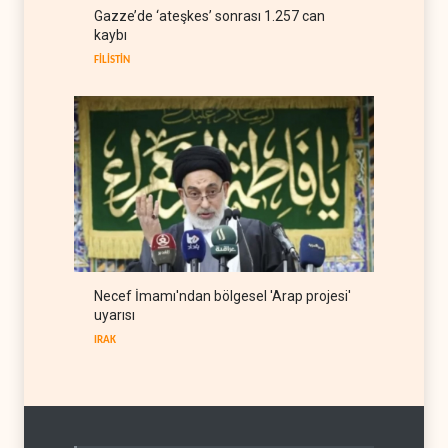
ABD Genelkurmay Başkanı:
Gazze’de ‘ateşkes’ sonrası 1.257 can
Hava gücü Trump'ın
kaybı
hedeflerine yetmez
BATI YARIM KÜRE
08 Ağustos 2026
FİLİSTİN
Necef İmamı'ndan bölgesel 'Arap projesi'
uyarısı
IRAK