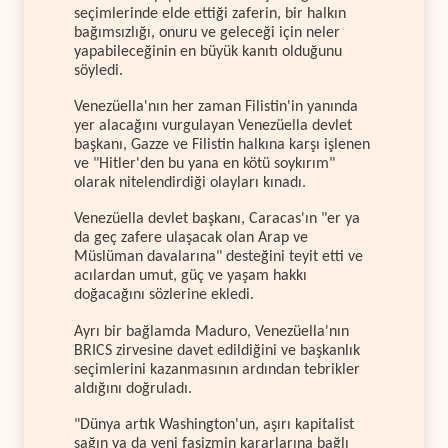
seçimlerinde elde ettiği zaferin, bir halkın
bağımsızlığı, onuru ve geleceği için neler
yapabileceğinin en büyük kanıtı olduğunu
söyledi.
Venezüella'nın her zaman Filistin'in yanında
yer alacağını vurgulayan Venezüella devlet
başkanı, Gazze ve Filistin halkına karşı işlenen
ve "Hitler'den bu yana en kötü soykırım"
olarak nitelendirdiği olayları kınadı.
Venezüella devlet başkanı, Caracas'ın "er ya
da geç zafere ulaşacak olan Arap ve
Müslüman davalarına" desteğini teyit etti ve
acılardan umut, güç ve yaşam hakkı
doğacağını sözlerine ekledi.
Ayrı bir bağlamda Maduro, Venezüella'nın
BRICS zirvesine davet edildiğini ve başkanlık
seçimlerini kazanmasının ardından tebrikler
aldığını doğruladı.
"Dünya artık Washington'un, aşırı kapitalist
sağın ya da yeni faşizmin kararlarına bağlı