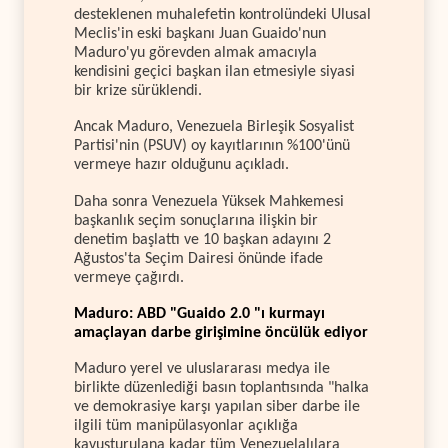
desteklenen muhalefetin kontrolündeki Ulusal
Meclis'in eski başkanı Juan Guaido'nun
Maduro'yu görevden almak amacıyla
kendisini geçici başkan ilan etmesiyle siyasi
bir krize sürüklendi.
Ancak Maduro, Venezuela Birleşik Sosyalist
Partisi'nin (PSUV) oy kayıtlarının %100'ünü
vermeye hazır olduğunu açıkladı.
Daha sonra Venezuela Yüksek Mahkemesi
başkanlık seçim sonuçlarına ilişkin bir
denetim başlattı ve 10 başkan adayını 2
Ağustos'ta Seçim Dairesi önünde ifade
vermeye çağırdı.
Maduro: ABD "Guaido 2.0 "ı kurmayı
amaçlayan darbe girişimine öncülük ediyor
Maduro yerel ve uluslararası medya ile
birlikte düzenlediği basın toplantısında "halka
ve demokrasiye karşı yapılan siber darbe ile
ilgili tüm manipülasyonlar açıklığa
kavuşturulana kadar tüm Venezuelalılara