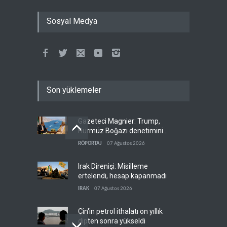
Sosyal Medya
Son yüklemeler
Gazeteci Magnier: Trump,
Hürmüz Boğazı denetimini
doğrudan İran ve Umman'a
RÖPORTAJ
07 Ağustos 2026
teslim etti
Irak Direnişi: Misilleme
ertelendi, hesap kapanmadı
IRAK
07 Ağustos 2026
Çin'in petrol ithalatı on yıllık
dipten sonra yükseldi