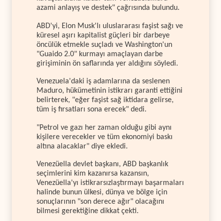
azami anlayış ve destek" çağrısında bulundu.
ABD'yi, Elon Musk'lı uluslararası faşist sağı ve
küresel aşırı kapitalist güçleri bir darbeye
öncülük etmekle suçladı ve Washington'un
"Guaido 2.0" kurmayı amaçlayan darbe
girişiminin ön saflarında yer aldığını söyledi.
Venezuela'daki iş adamlarına da seslenen
Maduro, hükümetinin istikrarı garanti ettiğini
belirterek, "eğer faşist sağ iktidara gelirse,
tüm iş fırsatları sona erecek" dedi.
"Petrol ve gazı her zaman olduğu gibi aynı
kişilere verecekler ve tüm ekonomiyi baskı
altına alacaklar" diye ekledi.
Venezüella devlet başkanı, ABD başkanlık
seçimlerini kim kazanırsa kazansın,
Venezüella'yı istikrarsızlaştırmayı başarmaları
halinde bunun ülkesi, dünya ve bölge için
sonuçlarının "son derece ağır" olacağını
bilmesi gerektiğine dikkat çekti.