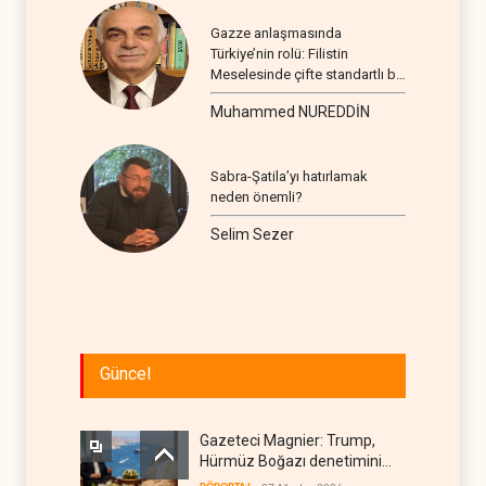
Gazze anlaşmasında
Türkiye’nin rolü: Filistin
Meselesinde çifte standartlı bir
seyir
Muhammed NUREDDİN
Sabra-Şatila’yı hatırlamak
neden önemli?
Selim Sezer
Güncel
Gazeteci Magnier: Trump,
Hürmüz Boğazı denetimini
doğrudan İran ve Umman'a