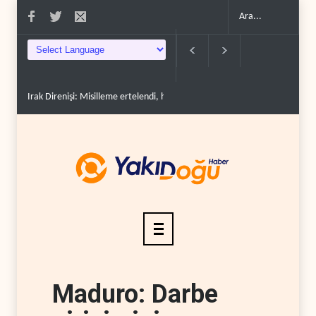
Irak Direnişi: Misilleme ertelendi, hesap kapanmadı..
Çin'in petrol ithal
Maduro: Darbe