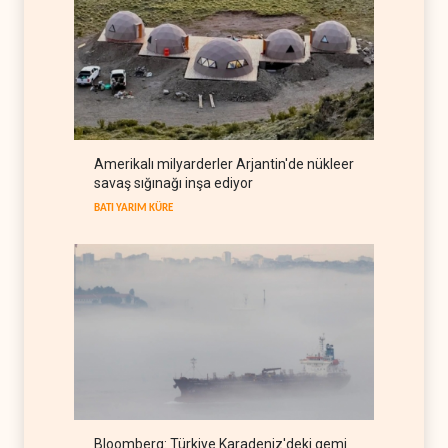
kazan
İRAN
08 Ağustos 2026
Pentagon silah şirketlerinin
önünü açıyor
BATI YARIM KÜRE
08 Ağustos 2026
İsrail’in Güney Lübnan
Amerikalı milyarderler Arjantin'de nükleer
saldırıları sürüyor, Beyrut
savaş sığınağı inşa ediyor
suskun
LÜBNAN
08 Ağustos 2026
BATI YARIM KÜRE
Bloomberg: Türkiye Karadeniz'deki gemi