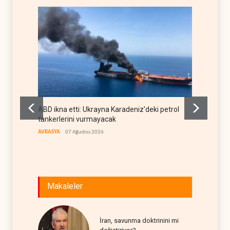
ABD ikna etti: Ukrayna Karadeniz'deki petrol
Amerika
tankerlerini vurmayacak
sığınağ
AVRASYA
07 Ağustos 2026
BATI YAR
Makaleler
İran, savunma doktrinini mi