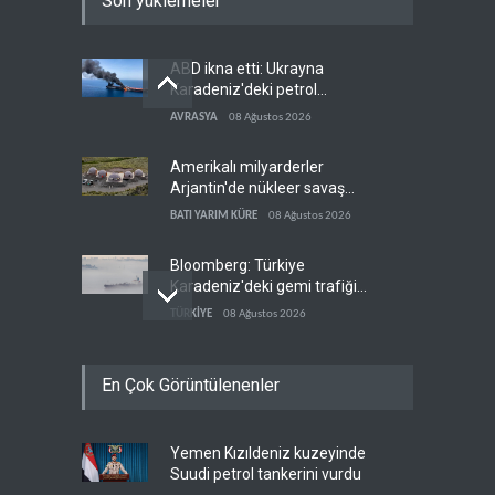
Son yüklemeler
ABD ikna etti: Ukrayna
Karadeniz'deki petrol
tankerlerini vurmayacak
AVRASYA
08 Ağustos 2026
Amerikalı milyarderler
Arjantin'de nükleer savaş
sığınağı inşa ediyor
BATI YARIM KÜRE
08 Ağustos 2026
Bloomberg: Türkiye
Karadeniz'deki gemi trafiğini
kısıtlamaya başladı
TÜRKİYE
08 Ağustos 2026
ABD Genelkurmay Başkanı:
En Çok Görüntülenenler
Hava gücü Trump'ın
hedeflerine yetmez
BATI YARIM KÜRE
08 Ağustos 2026
Yemen Kızıldeniz kuzeyinde
WSJ: İran, ABD’nin
Suudi petrol tankerini vurdu
Körfez’deki hakimiyetini