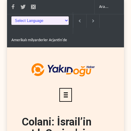
Amerikalı milyarderler Arjantin'de nükleer savaş sığın..
Bloomberg: Türk
Colani: İsrail’in