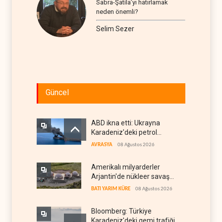
Sabra-Şatila’yı hatırlamak
neden önemli?
Selim Sezer
Güncel
ABD ikna etti: Ukrayna
Karadeniz'deki petrol
tankerlerini vurmayacak
AVRASYA
08 Ağustos 2026
Amerikalı milyarderler
Arjantin'de nükleer savaş
sığınağı inşa ediyor
BATI YARIM KÜRE
08 Ağustos 2026
Bloomberg: Türkiye
Karadeniz'deki gemi trafiğini