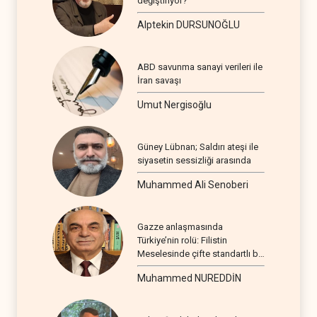
değiştiriyor?
Alptekin DURSUNOĞLU
ABD savunma sanayi verileri ile
İran savaşı
Umut Nergisoğlu
Güney Lübnan; Saldırı ateşi ile
siyasetin sessizliği arasında
Muhammed Ali Senoberi
Gazze anlaşmasında
Türkiye’nin rolü: Filistin
Meselesinde çifte standartlı bir
seyir
Muhammed NUREDDİN