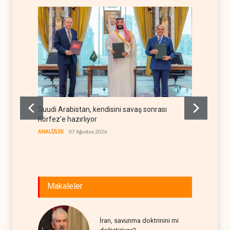
Suudi Arabistan, kendisini savaş sonrası
ABD ek
Körfez'e hazırlıyor
istihd
ANALİZLER
07 Ağustos 2026
BATI YAR
Makaleler
İran, savunma doktrinini mi