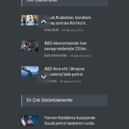
Suudi Arabistan, kendisini
savaş sonrası Körfez'e
hazırlıyor
ANALİZLER
08 Ağustos 2026
ABD ekonomisinde İran
savaşı nedeniyle 23 bin
istihdam kaybı yaşandı
BATI YARIM KÜRE
08 Ağustos 2026
ABD ikna etti: Ukrayna
Karadeniz'deki petrol
tankerlerini vurmayacak
AVRASYA
08 Ağustos 2026
Amerikalı milyarderler
En Çok Görüntülenenler
Arjantin'de nükleer savaş
sığınağı inşa ediyor
BATI YARIM KÜRE
08 Ağustos 2026
Yemen Kızıldeniz kuzeyinde
Bloomberg: Türkiye
Suudi petrol tankerini vurdu
Karadeniz'deki gemi trafiğini