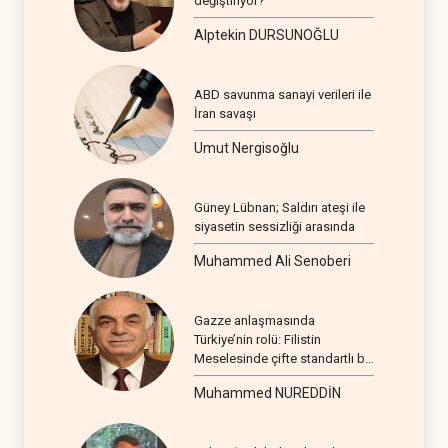
değiştiriyor?
Alptekin DURSUNOĞLU
ABD savunma sanayi verileri ile
İran savaşı
Umut Nergisoğlu
Güney Lübnan; Saldırı ateşi ile
siyasetin sessizliği arasında
Muhammed Ali Senoberi
Gazze anlaşmasında
Türkiye’nin rolü: Filistin
Meselesinde çifte standartlı bir
seyir
Muhammed NUREDDİN