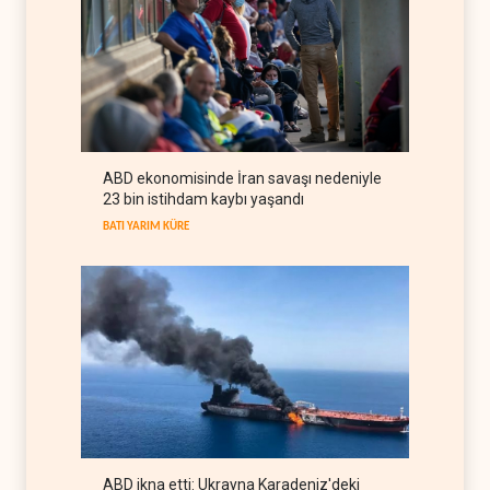
İRAN
08 Ağustos 2026
Hizbullah’ın
‘silahsızlandırılmasını’ kim
denetleyecek?
LÜBNAN
08 Ağustos 2026
Bekai'den Trump’a ‘savaş
ABD ekonomisinde İran savaşı nedeniyle
ganimeti’ yanıtı: Önce savaşı
23 bin istihdam kaybı yaşandı
kazan
İRAN
08 Ağustos 2026
BATI YARIM KÜRE
ABD ikna etti: Ukrayna Karadeniz'deki