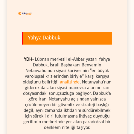
Yahya Dabbuk
YDH-
Lübnan merkezli el-Ahbar yazarı Yahya
Dabbuk, İsrail Başbakanı Benyamin
Netanyahu’nun siyasi kariyerinin “en büyük
varoluşsal krizlerinden biriyle” karşı karşıya
olduğunu belirttiği
analizinde
, Netanyahu’nun
giderek daralan siyasi manevra alanını İran
dosyasındaki sonuçsuzluğa bağlıyor. Dabbuk’a
göre İran, Netanyahu açısından yalnızca
çözülemeyen bir güvenlik ve strateji başlığı
değil; aynı zamanda iktidarını sürdürebilmek
için sürekli diri tutulmasına ihtiyaç duyduğu
gerilimin merkezinde yer alan paradoksal bir
denklem niteliği taşıyor.