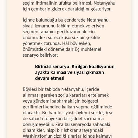
seçim ihtimalinin ufukta belirmesi, Netanyahu
için çemberin giderek daraldığını gösteriyor.
İçinde bulunduğu bu cenderede Netanyahu,
siyasi konumunu tahkim etmek ve eriyen
seçmen tabanını geri kazanmak için
önümüzdeki süreci kusursuz bir şekilde
yönetmek zorunda. Hâl böyleyken,
önümüzdeki döneme dair üç muhtemel
senaryo beliriyor:
Birincisi senaryo: Kırılgan koalisyonun
ayakta kalması ve siyasi çıkmazın
devam etmesi
Böylesi bir tabloda Netanyahu, içeride
alınması gereken zorlu kararları ertelemek
veya gündemi saptırmak için bölgesel
gerilimleri kendine kalkan yapma eğiliminde
olacaktır. Bu hamle siyasi söylemi sertleştirse
de sahada topyekûn bir şiddet sarmalına
dönüşmeyebilir. Zira bu senaryoda sahadaki
dinamikler, nispi bir istikrar arayışındaki
Washington'un çizdiği sınırlar içinde kalmayı