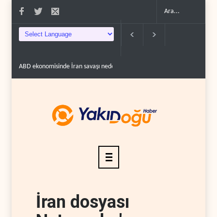
İran savaşı nedeniyle 23 bin istihdam ka..
ABD ikna etti: Ukrayna Karadeniz'd
İran dosyası