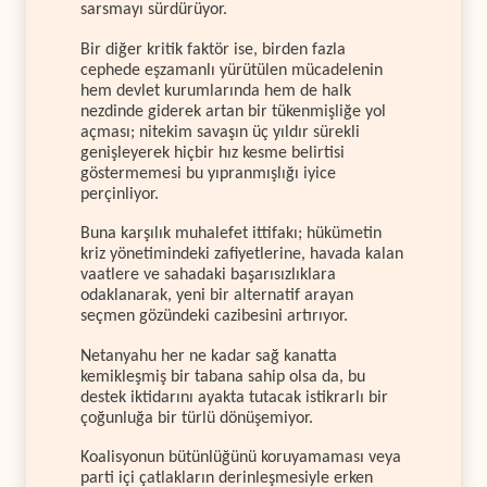
sarsmayı sürdürüyor.
Bir diğer kritik faktör ise, birden fazla
cephede eşzamanlı yürütülen mücadelenin
hem devlet kurumlarında hem de halk
nezdinde giderek artan bir tükenmişliğe yol
açması; nitekim savaşın üç yıldır sürekli
genişleyerek hiçbir hız kesme belirtisi
göstermemesi bu yıpranmışlığı iyice
perçinliyor.
Buna karşılık muhalefet ittifakı; hükümetin
kriz yönetimindeki zafiyetlerine, havada kalan
vaatlere ve sahadaki başarısızlıklara
odaklanarak, yeni bir alternatif arayan
seçmen gözündeki cazibesini artırıyor.
Netanyahu her ne kadar sağ kanatta
kemikleşmiş bir tabana sahip olsa da, bu
destek iktidarını ayakta tutacak istikrarlı bir
çoğunluğa bir türlü dönüşemiyor.
Koalisyonun bütünlüğünü koruyamaması veya
parti içi çatlakların derinleşmesiyle erken