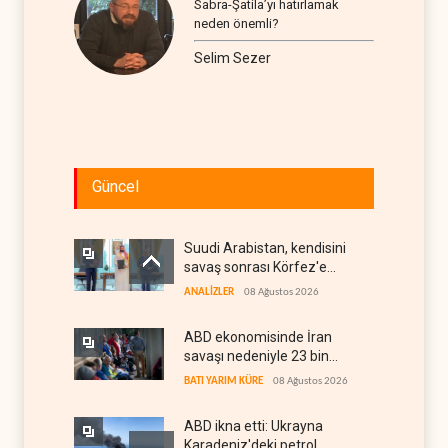
Sabra-Şatila’yı hatırlamak
neden önemli?
Selim Sezer
Güncel
Suudi Arabistan, kendisini
savaş sonrası Körfez'e
hazırlıyor
ANALİZLER
08 Ağustos 2026
ABD ekonomisinde İran
savaşı nedeniyle 23 bin
istihdam kaybı yaşandı
BATI YARIM KÜRE
08 Ağustos 2026
ABD ikna etti: Ukrayna
Karadeniz'deki petrol