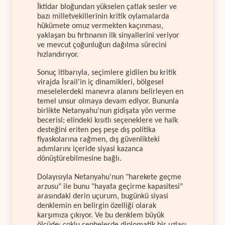
İktidar bloğundan yükselen çatlak sesler ve
bazı milletvekillerinin kritik oylamalarda
hükümete omuz vermekten kaçınması,
yaklaşan bu fırtınanın ilk sinyallerini veriyor
ve mevcut çoğunluğun dağılma sürecini
hızlandırıyor.
Sonuç itibarıyla, seçimlere gidilen bu kritik
virajda İsrail'in iç dinamikleri, bölgesel
meselelerdeki manevra alanını belirleyen en
temel unsur olmaya devam ediyor. Bununla
birlikte Netanyahu'nun gidişata yön verme
becerisi; elindeki kısıtlı seçeneklere ve halk
desteğini eriten peş peşe dış politika
fiyaskolarına rağmen, dış güvenlikteki
adımlarını içeride siyasi kazanca
dönüştürebilmesine bağlı.
Dolayısıyla Netanyahu'nun "harekete geçme
arzusu" ile bunu "hayata geçirme kapasitesi"
arasındaki derin uçurum, bugünkü siyasi
denklemin en belirgin özelliği olarak
karşımıza çıkıyor. Ve bu denklem büyük
ölçüde; çoklu cephelerde diplomatik bir uzlaşı