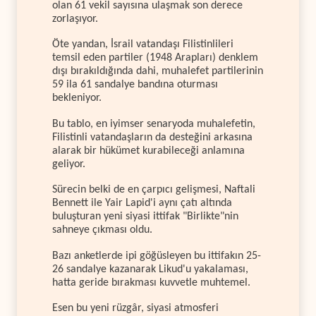
olan 61 vekil sayısına ulaşmak son derece
zorlaşıyor.
Öte yandan, İsrail vatandaşı Filistinlileri
temsil eden partiler (1948 Arapları) denklem
dışı bırakıldığında dahi, muhalefet partilerinin
59 ila 61 sandalye bandına oturması
bekleniyor.
Bu tablo, en iyimser senaryoda muhalefetin,
Filistinli vatandaşların da desteğini arkasına
alarak bir hükümet kurabileceği anlamına
geliyor.
Sürecin belki de en çarpıcı gelişmesi, Naftali
Bennett ile Yair Lapid'i aynı çatı altında
buluşturan yeni siyasi ittifak "Birlikte"nin
sahneye çıkması oldu.
Bazı anketlerde ipi göğüsleyen bu ittifakın 25-
26 sandalye kazanarak Likud'u yakalaması,
hatta geride bırakması kuvvetle muhtemel.
Esen bu yeni rüzgâr, siyasi atmosferi