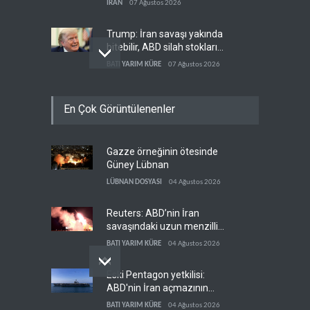
İRAN
07 Ağustos 2026
Trump: İran savaşı yakında
bitebilir, ABD silah stokları
zorlanıyor
BATI YARIM KÜRE
07 Ağustos 2026
Gazze'nin yeniden inşası
En Çok Görüntülenenler
yerine askeri üs projesi
FİLİSTİN
07 Ağustos 2026
Gazze örneğinin ötesinde
Suudi Arabistan, Türkiye ve
Güney Lübnan
Pakistan ortak savunma
anlaşması imzaladı
LÜBNAN DOSYASI
04 Ağustos 2026
ARAP DÜNYASI
07 Ağustos 2026
Reuters: ABD’nin İran
savaşındaki uzun menzilli
füze stokları tükenme
BATI YARIM KÜRE
04 Ağustos 2026
noktasına geldi
Eski Pentagon yetkilisi:
ABD'nin İran açmazının
çözümü Somaliland
BATI YARIM KÜRE
04 Ağustos 2026