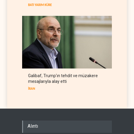
anlaşması imzaladı
ARAP DÜNYASI
07 Ağustos 2026
BATI YARIM KÜRE
Galibaf, Trump'ın tehdit ve müzakere
mesajlarıyla alay etti
İRAN
Alıntı