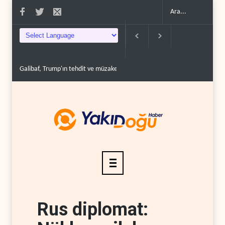
dit ve müzakere mesajlarıyla alay et..
Trump: İran savaşı yakında bitebilir, AB
Rus diplomat: