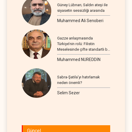
Güney Lübnan; Saldırı ateşi ile
siyasetin sessizliği arasında
Muhammed Ali Senoberi
Gazze anlaşmasında
Türkiye’nin rolü: Filistin
Meselesinde çifte standartlı bir
seyir
Muhammed NUREDDİN
Sabra-Şatila’yı hatırlamak
neden önemli?
Selim Sezer
Güncel