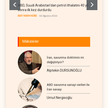
ABD, Suudi Arabistan'dan petrol ithalatını 40 yıl
Galiba
sonra ilk kez durdurdu
mesajla
BATI YARIM KÜRE
06 Ağustos 2026
İRAN
06
Makaleler
İran, savunma doktrinini mi
değiştiriyor?
Alptekin DURSUNOĞLU
ABD savunma sanayi verileri ile
İran savaşı
Umut Nergisoğlu