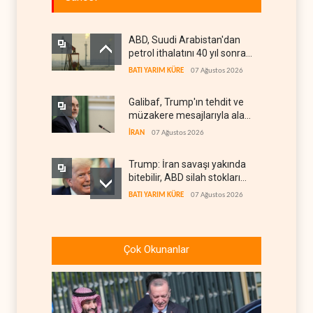
ABD, Suudi Arabistan'dan
petrol ithalatını 40 yıl sonra
ilk kez durdurdu
BATI YARIM KÜRE
07 Ağustos 2026
Galibaf, Trump'ın tehdit ve
müzakere mesajlarıyla alay
etti
İRAN
07 Ağustos 2026
Trump: İran savaşı yakında
bitebilir, ABD silah stokları
zorlanıyor
BATI YARIM KÜRE
07 Ağustos 2026
İsrail ordusunda helikopter
krizi
Çok Okunanlar
İSRAİL
07 Ağustos 2026
Gazze'nin yeniden inşası
yerine askeri üs projesi