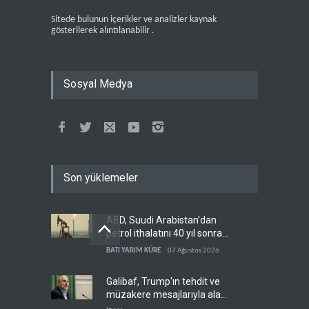
Sitede bulunun içerikler ve analizler kaynak
gösterilerek alıntılanabilir .
Sosyal Medya
Son yüklemeler
ABD, Suudi Arabistan'dan
petrol ithalatını 40 yıl sonra
ilk kez durdurdu
BATI YARIM KÜRE
07 Ağustos 2026
Galibaf, Trump'ın tehdit ve
müzakere mesajlarıyla alay
etti