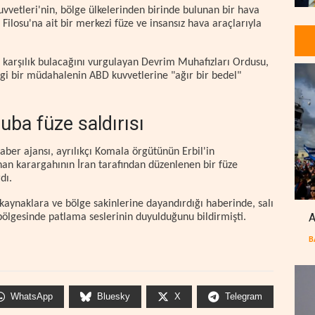
vvetleri'nin, bölge ülkelerinden birinde bulunan bir hava
 Filosu'na ait bir merkezi füze ve insansız hava araçlarıyla
bir karşılık bulacağını vurgulayan Devrim Muhafızları Ordusu,
gi bir müdahalenin ABD kuvvetlerine "ağır bir bedel"
ruba füze saldırısı
aber ajansı, ayrılıkçı Komala örgütünün Erbil'in
an karargahının İran tarafından düzenlenen bir füze
dı.
kaynaklara ve bölge sakinlerine dayandırdığı haberinde, salı
A
bölgesinde patlama seslerinin duyulduğunu bildirmişti.
B
WhatsApp
Bluesky
X
Telegram