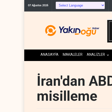
ABD'den Kü
07 Ağustos 2026
ANASAYFA
MAKALELER
ANALİZLER
İran'dan AB
misilleme