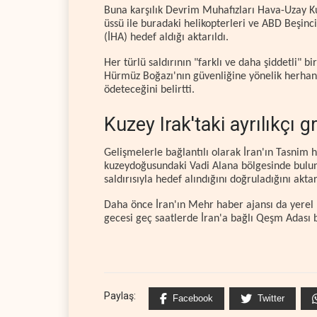
Buna karşılık Devrim Muhafızları Hava-Uzay Ku
üssü ile buradaki helikopterleri ve ABD Beşinci
(İHA) hedef aldığı aktarıldı.
Her türlü saldırının "farklı ve daha şiddetli" 
Hürmüz Boğazı'nın güvenliğine yönelik herhan
ödeteceğini belirtti.
Kuzey Irak'taki ayrılıkçı g
Gelişmelerle bağlantılı olarak İran'ın Tasnim h
kuzeydoğusundaki Vadi Alana bölgesinde bulun
saldırısıyla hedef alındığını doğruladığını aktar
Daha önce İran'ın Mehr haber ajansı da yerel 
gecesi geç saatlerde İran'a bağlı Qeşm Adası 
Paylaş:
Facebook
Twitter