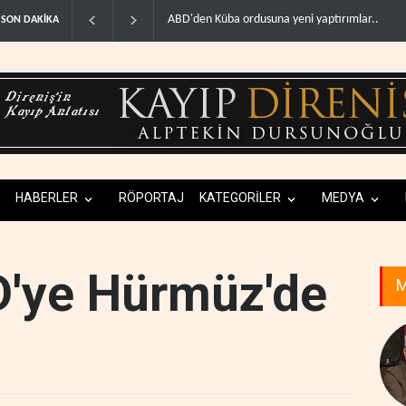
ba ordusuna yeni yaptırımlar..
Fars ajansı: İran ve Umman Hürmüz Boğazı içi
SON DAKİKA
HABERLER
RÖPORTAJ
KATEGORİLER
MEDYA
D'ye Hürmüz'de
M