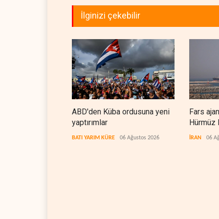
İlginizi çekebilir
ABD'den Küba ordusuna yeni
Fars aja
yaptırımlar
Hürmüz B
koridorla
BATI YARIM KÜRE
06 Ağustos 2026
İRAN
06 A