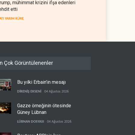
rump, mühimmat krizini ifşa edenleri
ehdit etti
ATI YARIM KÜRE
n Çok Görüntülenenler
Bu yılki Erbain’in mesajı
DİRENİŞ EKSENİ
04 Ağustos 2026
Gazze örneğinin ötesinde
Güney Lübnan
LÜBNAN DOSYASI
04 Ağustos 2026