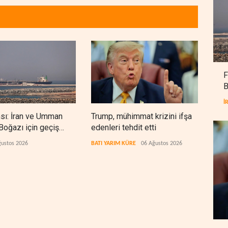
F
B
İ
nsı: İran ve Umman
Trump, mühimmat krizini ifşa
Demo
oğazı için geçiş
edenleri tehdit etti
Şeri
rında anlaştı
ceza
ğustos 2026
BATI YARIM KÜRE
06 Ağustos 2026
BATI