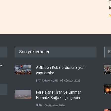
T
t
B
Son yüklemeler
E
ek
ABD'den Küba ordusuna yeni
yaptırımlar
BATI YARIM KÜRE
06 Ağustos 2026
Fars ajansı: İran ve Umman
Hürmüz Boğazı için geçiş
koridorlarında anlaştı
İRAN
06 Ağustos 2026