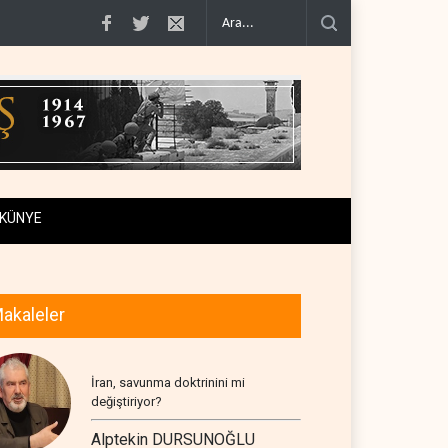
n geçiş..
Trump, mühimmat krizini ifşa edenleri tehdit etti..
Demokratlar: T
KÜNYE
akaleler
İran, savunma doktrinini mi
değiştiriyor?
Alptekin DURSUNOĞLU