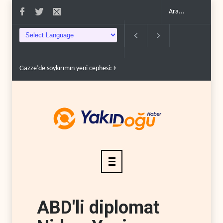
Devrim Lideri ve Pizişkiyan’dan kritik görüşme..
Yemen’den Suudi deste
ABD'li diplomat