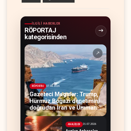
İLGILI HABERLER
RÖPORTAJ
kategorisinden
↗
07.08.2026
RÖPORTAJ
Gazeteci Magnier: Trump,
Hürmüz Boğazı denetimini
doğrudan İran ve Umman'a
teslim etti
31.07.2026
ANALİZLER
Aun'un Ankara'ya