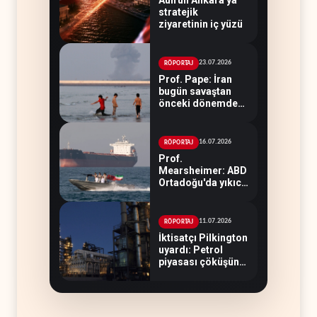
stratejik
ziyaretinin iç yüzü
23.07.2026
RÖPORTAJ
Prof. Pape: İran
bugün savaştan
önceki dönemden
çok daha güçlü
16.07.2026
RÖPORTAJ
Prof.
Mearsheimer: ABD
Ortadoğu'da yıkıcı
bir yenilgi aldı
11.07.2026
RÖPORTAJ
İktisatçı Pilkington
uyardı: Petrol
piyasası çöküşün
eşiğinde