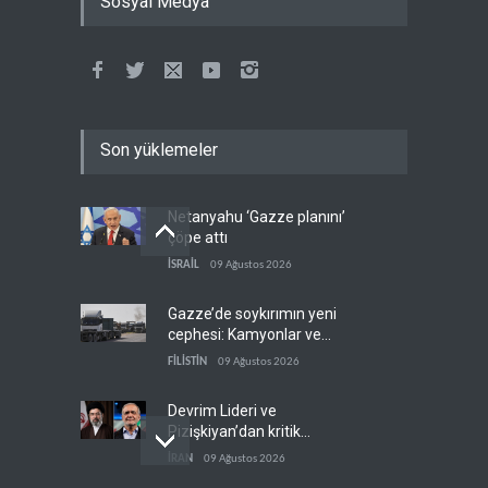
Sosyal Medya
Son yüklemeler
Netanyahu ‘Gazze planını’
çöpe attı
İSRAİL
09 Ağustos 2026
Gazze’de soykırımın yeni
cephesi: Kamyonlar ve
sürücüler de hedefte
FİLİSTİN
09 Ağustos 2026
Devrim Lideri ve
Pizişkiyan’dan kritik
görüşme
İRAN
09 Ağustos 2026