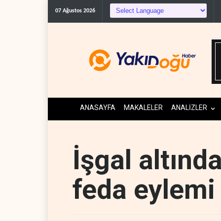
Irak Direnişi: Misillem
07 Ağustos 2026
ANASAYFA
MAKALELER
ANALİZLER
İşgal altınd
feda eylemi