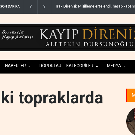
e ertelendi, hesap kapanmadı..
Gazeteci Magnier: Trump, Hürmüz Boğazı dene
SON DAKİKA
HABERLER
RÖPORTAJ
KATEGORİLER
MEDYA
aki topraklarda
M