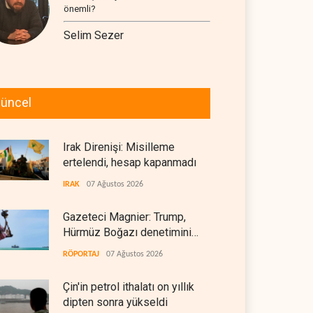
önemli?
Selim Sezer
üncel
Irak Direnişi: Misilleme
ertelendi, hesap kapanmadı
IRAK
07 Ağustos 2026
Gazeteci Magnier: Trump,
Hürmüz Boğazı denetimini
doğrudan İran ve Umman'a
RÖPORTAJ
07 Ağustos 2026
teslim etti
Çin'in petrol ithalatı on yıllık
dipten sonra yükseldi