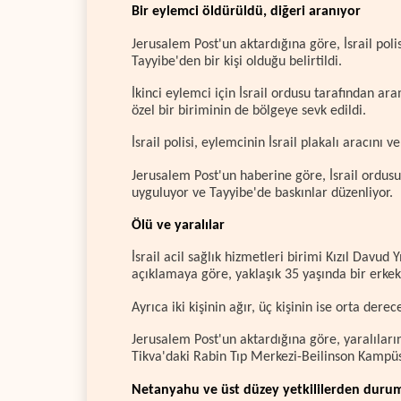
Bir eylemci öldürüldü, diğeri aranıyor
Jerusalem Post'un aktardığına göre, İsrail poli
Tayyibe'den bir kişi olduğu belirtildi.
İkinci eylemci için İsrail ordusu tarafından ara
özel bir biriminin de bölgeye sevk edildi.
İsrail polisi, eylemcinin İsrail plakalı aracını 
Jerusalem Post'un haberine göre, İsrail ordusu,
uyguluyor ve Tayyibe'de baskınlar düzenliyor.
Ölü ve yaralılar
İsrail acil sağlık hizmetleri birimi Kızıl Davu
açıklamaya göre, yaklaşık 35 yaşında bir erkek
Ayrıca iki kişinin ağır, üç kişinin ise orta derec
Jerusalem Post'un aktardığına göre, yaralıları
Tikva'daki Rabin Tıp Merkezi-Beilinson Kampüsü
Netanyahu ve üst düzey yetkililerden duru