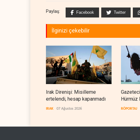
Paylaş:
Facebook
Twitter
İlginizi çekebilir
Irak Direnişi: Misilleme
Gazeteci
ertelendi, hesap kapanmadı
Hürmüz 
doğrudan
IRAK
07 Ağustos 2026
RÖPORTAJ
teslim et