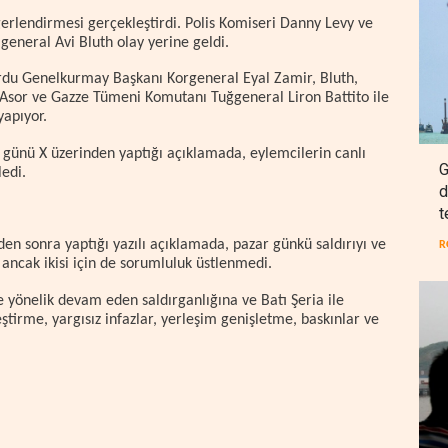
lendirmesi gerçekleştirdi. Polis Komiseri Danny Levy ve
eneral Avi Bluth olay yerine geldi.
Ordu Genelkurmay Başkanı Korgeneral Eyal Zamir, Bluth,
sor ve Gazze Tümeni Komutanı Tuğgeneral Liron Battito ile
yapıyor.
 günü X üzerinden yaptığı açıklamada, eylemcilerin canlı
G
edi.
d
t
n sonra yaptığı yazılı açıklamada, pazar günkü saldırıyı ve
R
ancak ikisi için de sorumluluk üstlenmedi.
e yönelik devam eden saldırganlığına ve Batı Şeria ile
ştirme, yargısız infazlar, yerleşim genişletme, baskınlar ve