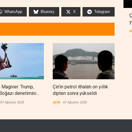
WhatsApp
Bluesky
X
Telegram
Ç
y
A
 Magnier: Trump,
Çin'in petrol ithalatı on yıllık
BAE,
Boğazı denetimini
dipten sonra yükseldi
sonr
 İran ve Umman'a
düz
07 Ağustos 2026
ASYA
07 Ağustos 2026
ARAP
ti