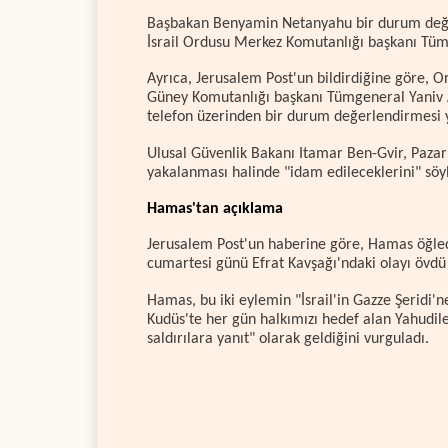
Başbakan Benyamin Netanyahu bir durum değer
İsrail Ordusu Merkez Komutanlığı başkanı Tümg
Ayrıca, Jerusalem Post'un bildirdiğine göre, 
Güney Komutanlığı başkanı Tümgeneral Yaniv A
telefon üzerinden bir durum değerlendirmesi 
Ulusal Güvenlik Bakanı Itamar Ben-Gvir, Pazar
yakalanması halinde "idam edileceklerini" söyl
Hamas'tan açıklama
Jerusalem Post'un haberine göre, Hamas öğlede
cumartesi günü Efrat Kavşağı'ndaki olayı övdü 
Hamas, bu iki eylemin "İsrail'in Gazze Şeridi'n
Kudüs'te her gün halkımızı hedef alan Yahudile
saldırılara yanıt" olarak geldiğini vurguladı.