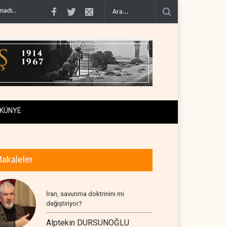
timini doğru..
Çin'in petrol ithalatı on yıllık dipten sonra yükseldi..
BAE, OP
KÜNYE
akaleler
İran, savunma doktrinini mi
değiştiriyor?
Alptekin DURSUNOĞLU