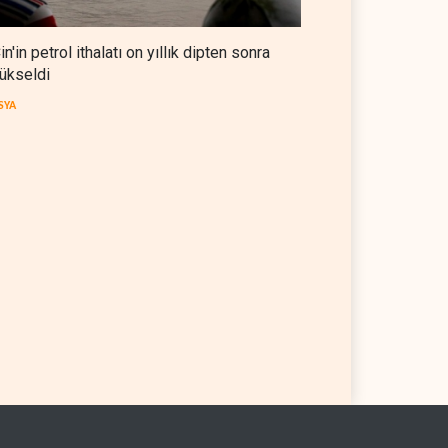
in'in petrol ithalatı on yıllık dipten sonra
ükseldi
SYA
 OPEC'ten ayrıldıktan
The Telegraph: Hürmüz
a petrol üretimini rekor
anlaşması, İran’ın savaşı
eye çıkardı
kazandığını gösteriyor
 DÜNYASI
07 Ağustos 2026
BATI YARIM KÜRE
07 Ağustos 2026