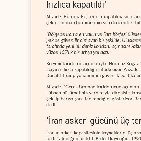
hızlıca kapatıldı"
Alizade, Hürmüz Boğazı'nın kapatılmasının ard
çekti. Umman hükümetinin son dönemdeki tutum
"Bölgede İran'a en yakın ve Fars Körfezi ülke
pek de güvenilir olmayan bir şekilde, Uluslar
tarafında yeni bir deniz koridoru açmasını kabu
yüzde 105'lik bir artışa yol açtı."
Bu yeni koridorun açılmasıyla, Hürmüz Boğazı'
açığının hızla kapatıldığını ifade eden Alizade
Donald Trump yönetiminin güvenlik politikaları
Alizade, "Gerek Umman koridorunun açılması 
Lübnan hükümetinin yardımıyla direnişi silahsız
çekilip barışa şans tanımadığını gösteriyor. Bar
dedi.
"İran askeri gücünü üç te
İran'ın askeri kapasitesinin kaynaklarını üç an
hedef alındığını belirtti. Birinci kaynağın, 199