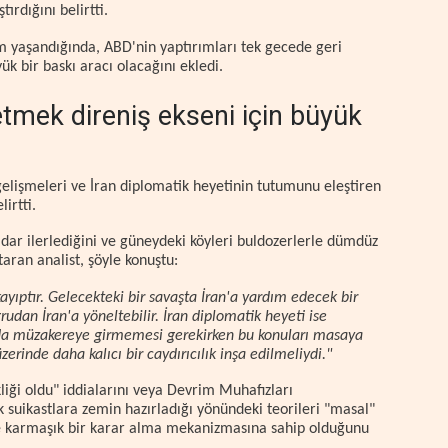
ırdığını belirtti.
im yaşandığında, ABD'nin yaptırımları tek gecede geri
k bir baskı aracı olacağını ekledi.
etmek direniş ekseni için büyük
lişmeleri ve İran diplomatik heyetinin tutumunu eleştiren
irtti.
kadar ilerlediğini ve güneydeki köyleri buldozerlerle dümdüz
aran analist, şöyle konuştu:
yıptır. Gelecekteki bir savaşta İran'a yardım edecek bir
udan İran'a yöneltebilir. İran diplomatik heyeti ise
da müzakereye girmemesi gerekirken bu konuları masaya
üzerinde daha kalıcı bir caydırıcılık inşa edilmeliydi."
iği oldu" iddialarını veya Devrim Muhafızları
k suikastlara zemin hazırladığı yönündeki teorileri "masal"
i ve karmaşık bir karar alma mekanizmasına sahip olduğunu