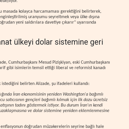
edefliyor."
nu masada kolayca harcamaması gerektiğini belirterek,
enginleştirilmiş uranyumu seyreltmek veya ülke dışına
oğrudan yeni saldırılara davetiye çıkarır" uyarısında
anat ülkeyi dolar sistemine geri
izade, Cumhurbaşkanı Mesud Pizişkiyan, eski Cumhurbaşkanı
if gibi isimlerin temsil ettiği liberal ve reformist kanadı
stediğini belirten Alizade, şu ifadeleri kullandı:
rşılığında İran ekonomisinin yeniden Washington'a bağımlı
cu satıcısının gençleri bağımlı kılmak için ilk dozu ücretsiz
atışının tadını göstermek istiyor. Bu durum İran'ın kendi
 uzaklaşmasına ve dolar sistemine yeniden eklemlenmesine
ve enflasyonun doğrudan müzakerelerin seyrine bağlı hale