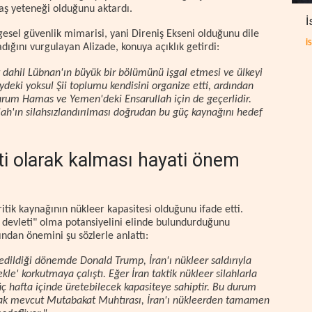
vaş yeteneği olduğunu aktardı.
İ
lgesel güvenlik mimarisi, yani Direniş Ekseni olduğunu dile
İ
adığını vurgulayan Alizade, konuya açıklık getirdi:
ut dahil Lübnan'ın büyük bir bölümünü işgal etmesi ve ülkeyi
deki yoksul Şii toplumu kendisini organize etti, ardından
durum Hamas ve Yemen'deki Ensarullah için de geçerlidir.
llah'ın silahsızlandırılması doğrudan bu güç kaynağını hedef
eti olarak kalması hayati önem
itik kaynağının nükleer kapasitesi olduğunu ifade etti.
ik devleti" olma potansiyelini elinde bulundurduğunu
ından önemini şu sözlerle anlattı:
edildiği dönemde Donald Trump, İran'ı nükleer saldırıyla
le' korkutmaya çalıştı. Eğer İran taktik nükleer silahlarla
a üç hafta içinde üretebilecek kapasiteye sahiptir. Bu durum
Ancak mevcut Mutabakat Muhtırası, İran'ı nükleerden tamamen