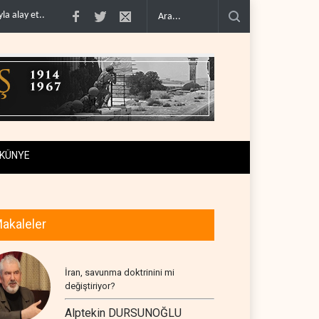
stoklar�..
Gazze'nin yeniden inşası yerine askeri üs projesi..
İsrail ordusund
KÜNYE
akaleler
İran, savunma doktrinini mi
değiştiriyor?
Alptekin DURSUNOĞLU