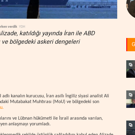
erken verdik
YDH
 Alizade, katıldığı yayında İran ile ABD
 ve bölgedeki askeri dengeleri
G
adlı kanalın kurucusu, İran asıllı İngiliz siyasi analist Ali
sındaki Mutabakat Muhtırası (MoU) ve bölgedeki son
u.
ılarını ve Lübnan hükümeti ile İsrail arasında varılan,
leyen anlaşmayı yorumladı.