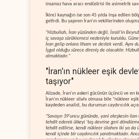
insansız hava aracı endüstrisi ile asimetrik sa
İkinci kaynağın ise son 45 yılda inşa edilen bö
getirdi. Bu yapının İran'ın vekillerinden oluşm
"Hizbullah, İran yüzünden değil, İsrail'in Beyr
iç savaşa sürüklemesi nedeniyle kuruldu. Güney
İran gelip onlara ilham ve destek verdi. Aynı 
İşgal olduğu sürece direniş de olacaktır. Hizbu
almaktadır."
"İran'ın nükleer eşik devl
taşıyor"
Alizade, İran'ın askeri gücünün üçüncü ve en kr
İran'ın nükleer silahı olmasa bile "nükleer eş
kaydeden analist, bu durumun caydırıcılık açıs
"Savaşın 39'uncu gününde, yani ateşkesin ilan 
tehdit ederek ülkeyi 'taş devrine geri döndürmek
tehdit edilirse, kendi nükleer silahını iki ya d
kendi içinde bir caydırıcılık yaratmaktadır. 