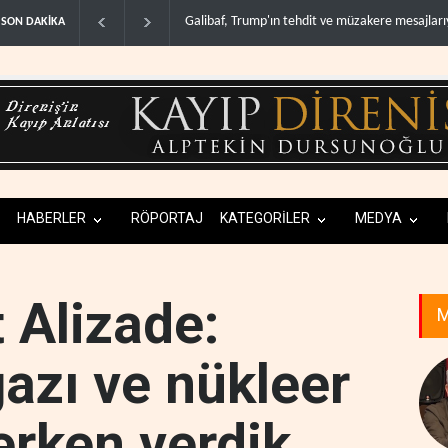
Trump: İran savaşı yakında bitebilir, ABD silah 
SON DAKİKA
HABERLER
RÖPORTAJ
KATEGORİLER
MEDYA
t Alizade:
M
zı ve nükleer
erken verdik