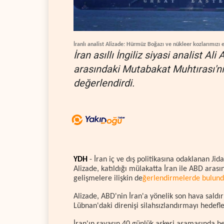
İranlı analist Alizade: Hürmüz Boğazı ve nükleer kozlarımızı 
İran asıllı İngiliz siyasi analist Ali
arasındaki Mutabakat Muhtırası'nı
değerlendirdi.
YDH
- İran iç ve dış politikasına odaklanan Jidal 
Alizade, katıldığı mülakatta İran ile ABD ara
gelişmelere ilişkin de
ğerlendirmelerde bulund
Alizade, ABD'nin İran'a yönelik son hava saldır
Lübnan'daki direnişi silahsızlandırmayı hedef