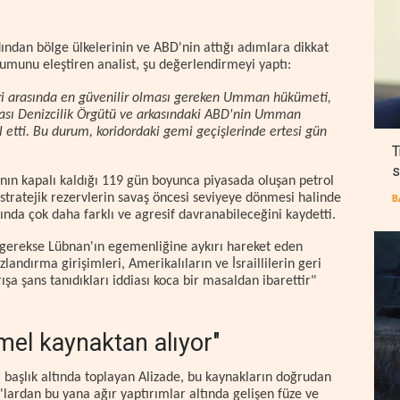
ından bölge ülkelerinin ve ABD'nin attığı adımlara dikkat
unu eleştiren analist, şu değerlendirmeyi yaptı:
leri arasında en güvenilir olması gereken Umman hükümeti,
arası Denizcilik Örgütü ve arkasındaki ABD'nin Umman
l etti. Bu durum, koridordaki gemi geçişlerinde ertesi gün
T
s
nın kapalı kaldığı 119 gün boyunca piyasada oluşan petrol
, stratejik rezervlerin savaş öncesi seviyeye dönmesi halinde
B
nda çok daha farklı ve agresif davranabileceğini kaydetti.
gerekse Lübnan'ın egemenliğine aykırı hareket eden
landırma girişimleri, Amerikalıların ve İsraillilerin geri
ışa şans tanıdıkları iddiası koca bir masaldan ibarettir"
mel kaynaktan alıyor"
a başlık altında toplayan Alizade, bu kaynakların doğrudan
0'lardan bu yana ağır yaptırımlar altında gelişen füze ve