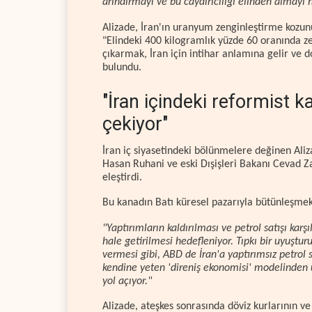
arındırmayı ve bu caydırıcılığı elinden almayı h
Alizade, İran'ın uranyum zenginleştirme kozu
"Elindeki 400 kilogramlık yüzde 60 oranında z
çıkarmak, İran için intihar anlamına gelir ve d
bulundu.
"İran içindeki reformist k
çekiyor"
İran iç siyasetindeki bölünmelere değinen Al
Hasan Ruhani ve eski Dışişleri Bakanı Cevad Zar
eleştirdi.
Bu kanadın Batı küresel pazarıyla bütünleşmek i
"Yaptırımların kaldırılması ve petrol satışı ka
hale getirilmesi hedefleniyor. Tıpkı bir uyuşturu
vermesi gibi, ABD de İran'a yaptırımsız petrol s
kendine yeten 'direniş ekonomisi' modelinden
yol açıyor."
Alizade, ateşkes sonrasında döviz kurlarının 