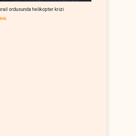
srail ordusunda helikopter krizi
SRAİL