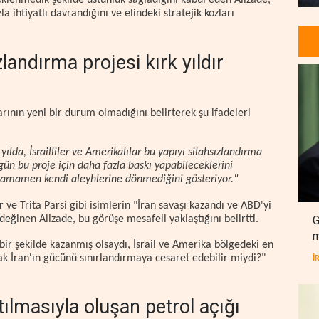
eklenmedik şekilde üstünlük sağladığını kabul eden Alizade,
ihtiyatlı davrandığını ve elindeki stratejik kozları
zlandırma projesi kırk yıldır
larının yeni bir durum olmadığını belirterek şu ifadeleri
lda, İsrailliler ve Amerikalılar bu yapıyı silahsızlandırma
gün bu proje için daha fazla baskı yapabileceklerini
tamamen kendi aleyhlerine dönmediğini gösteriyor."
ve Trita Parsi gibi isimlerin "İran savaşı kazandı ve ABD'yi
G
eğinen Alizade, bu görüşe mesafeli yaklaştığını belirtti.
m
 bir şekilde kazanmış olsaydı, İsrail ve Amerika bölgedeki en
rak İran'ın gücünü sınırlandırmaya cesaret edebilir miydi?"
İ
lmasıyla oluşan petrol açığı