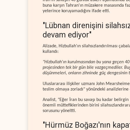
İran'ın savaşın 40 günlük askeri aşamasında b
buna karşın Tahran'ın müzakere masasında fazla 
yeterince koruyamadığını ifade etti.
"Lübnan direnişini silahsı
devam ediyor"
Alizade, Hizbullah'ın silahsızlandırılması çaba
kullandı:
"Hizbullah'ın kurulmasından bu yana geçen 40 yı
projesinden tek bir gün bile vazgeçmediler. Bu
düşünmeleri, onların zihninde güç dengesinin 
Uluslararası ilişkiler uzmanı John Mearsheimer 
teslim olmaya zorladı" yönündeki analizlerine d
Analist, "Eğer İran bu savaşı bu kadar belirgin
önemli müttefiklerinden birini silahsızlandıra
sorusunu yöneltti.
"Hürmüz Boğazı'nın kapatı