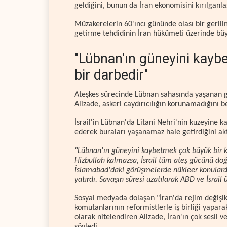
geldiğini, bunun da İran ekonomisini kırılganlaşt
Müzakerelerin 60'ıncı gününde olası bir geril
getirme tehdidinin İran hükümeti üzerinde büyü
"Lübnan'ın güneyini kayb
bir darbedir"
Ateşkes sürecinde Lübnan sahasında yaşanan ge
Alizade, askeri caydırıcılığın korunamadığını bel
İsrail'in Lübnan'da Litani Nehri'nin kuzeyine 
ederek buraları yaşanamaz hale getirdiğini akt
"Lübnan'ın güneyini kaybetmek çok büyük bir ka
Hizbullah kalmazsa, İsrail tüm ateş gücünü doğr
İslamabad'daki görüşmelerde nükleer konular
yatırdı. Savaşın süresi uzatılarak ABD ve İsrail 
Sosyal medyada dolaşan "İran'da rejim değişikl
komutanlarının reformistlerle iş birliği yapara
olarak nitelendiren Alizade, İran'ın çok sesl