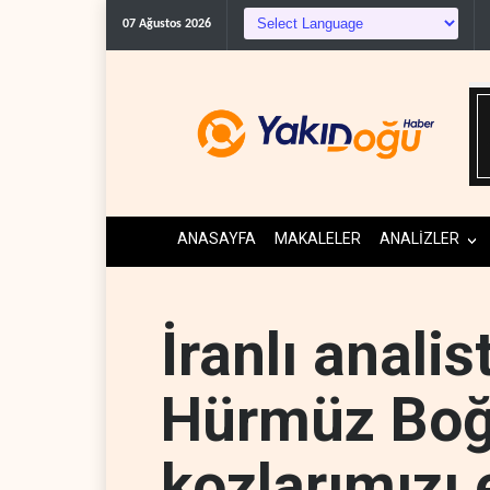
07 Ağustos 2026
ANASAYFA
MAKALELER
ANALİZLER
İranlı analis
Hürmüz Boğa
kozlarımızı 