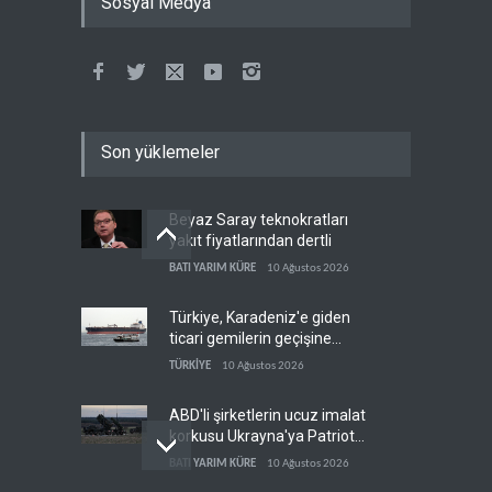
Sosyal Medya
Son yüklemeler
Beyaz Saray teknokratları
yakıt fiyatlarından dertli
BATI YARIM KÜRE
10 Ağustos 2026
Türkiye, Karadeniz'e giden
ticari gemilerin geçişine
yeniden izin verdi
TÜRKİYE
10 Ağustos 2026
ABD'li şirketlerin ucuz imalat
korkusu Ukrayna'ya Patriot
iznini engelledi
BATI YARIM KÜRE
10 Ağustos 2026