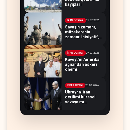
kayıpları
31.07.2026
İRAN DOSYASI
Savaşın zamanı,
müzakerenin
zamanı: İnisiyatif,
Tahran'ın elinde
29.07.2026
İRAN DOSYASI
Kuveyt’in Amerika
açısından askeri
önemi
28.07.2026
İSRAİL EKSENİ
Ukrayna-İran
gerilimi küresel
savaşa mı
evriliyor?