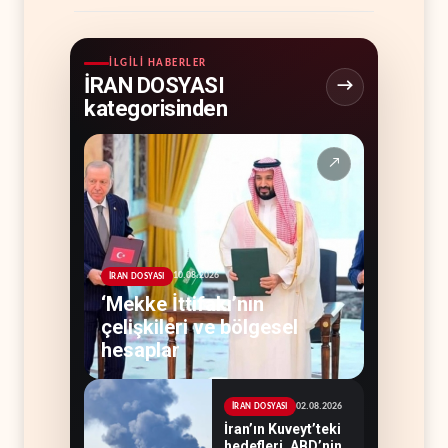
İLGILI HABERLER
İRAN DOSYASI
kategorisinden
↗
10.08.2026
İRAN DOSYASI
‘Mekke İttifakı’nın
çelişkileri ve bölgesel
hesaplar
02.08.2026
İRAN DOSYASI
İran’ın Kuveyt’teki
hedefleri, ABD’nin