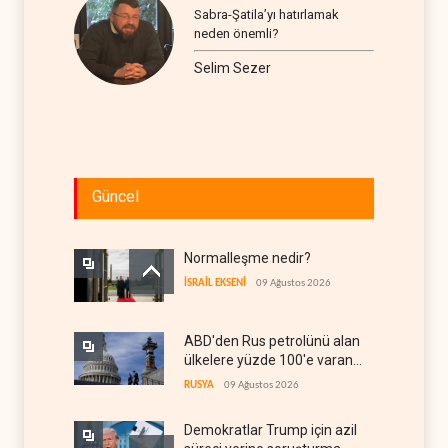
Sabra-Şatila’yı hatırlamak
neden önemli?
Selim Sezer
Güncel
Normalleşme nedir?
İSRAİL EKSENİ
09 Ağustos 2026
ABD'den Rus petrolünü alan
ülkelere yüzde 100'e varan
gümrük vergisi
RUSYA
09 Ağustos 2026
Demokratlar Trump için azil