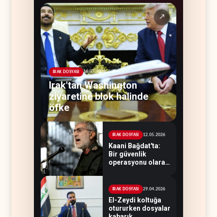
↗
16.07.2026
IRAK DOSYASI
Irak'tan Washington
ziyaretine blok halinde
öfke
12.05.2026
IRAK DOSYASI
Kaani Bağdat'ta:
Bir güvenlik
operasyonu olarak
siyaset
29.04.2026
IRAK DOSYASI
El-Zeydi koltuğa
otururken dosyalar
kabarık