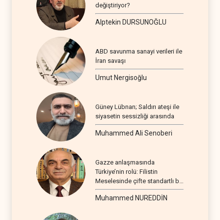
değiştiriyor?
Alptekin DURSUNOĞLU
ABD savunma sanayi verileri ile
İran savaşı
Umut Nergisoğlu
Güney Lübnan; Saldırı ateşi ile
siyasetin sessizliği arasında
Muhammed Ali Senoberi
Gazze anlaşmasında
Türkiye’nin rolü: Filistin
Meselesinde çifte standartlı bir
seyir
Muhammed NUREDDİN