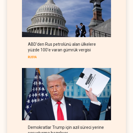
İRAN
09 Ağustos 2026
Nüceba Hareketi: Suudi
rejimiyle uzlaşma yok,
misilleme var
IRAK
09 Ağustos 2026
ABD'den Rus petrolünü alan ülkelere
The Guardian: Trump’ın İran
yüzde 100'e varan gümrük vergisi
stratejisi alay konusu oldu
RUSYA
BATI YARIM KÜRE
08 Ağustos 2026
Demokratlar Trump için azil süreci yerine
soruşturma hazırlıyor