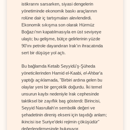
istikrarını sarsarken, siyasi dengelerin
yönetiminde ekonomik baskı araçlarının
rolüne dair iç tartışmaları alevlendirdi.
Ekonomik sıkışma son olarak Hürmüz
Boğazı’nın kapatılmasıyla en üst seviyeye
ulaştı; bu gelişme, bütçe gelirlerinin yüzde
90’ını petrole dayandıran Irak’ın ihracatında
sert bir düşüşe yol açtı.
Bu bağlamda Ketaib Seyyidü'ş-Şüheda
yöneticilerinden Hamid el-Kaabi,
el-Ahbar
’a
yaptığı açıklamada, "Birbiri ardına gelen bu
olaylar yeni bir gerçeklik doğurdu. İki temel
unsurun kaybı nedeniyle Irak cephesinde
taktiksel bir zayıflık baş gösterdi: Birincisi,
Seyyid Nasrullah’ın sembolik değeri ve
şehadetinin direniş ekseni için taşıdığı anlam;
ikincisi ise Suriye’deki rejimin çöküşüdür"
değerlendirmesinde bulunuyor.