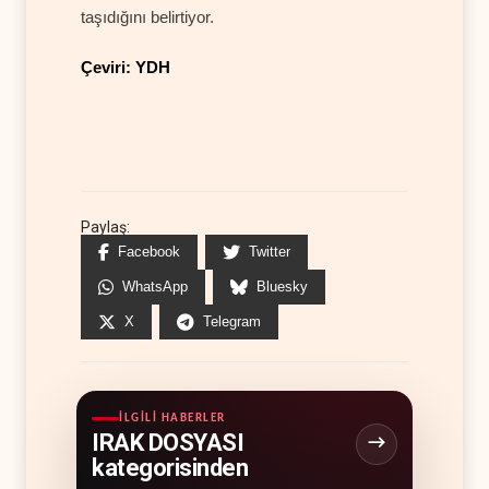
taşıdığını belirtiyor.
Çeviri: YDH
Paylaş:
Facebook
Twitter
WhatsApp
Bluesky
X
Telegram
İLGILI HABERLER
IRAK DOSYASI
kategorisinden