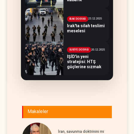
23.12.2025
IRAK DOSYASI
Irak'ta silah teslimi
meselesi
20.12.2025
SURİYE DOSYASI
IŞİD'in yeni
stratejisi: HTŞ
güçlerine sızmak
Makaleler
İran, savunma doktrinini mi