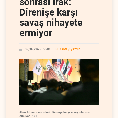
sonrası Irak:
Direnişe karşı
savaş nihayete
ermiyor
Bu sayfayı yazdır
03/07/26 - 09:40
Aksa Tufanı sonrası Irak: Direnişe karşı savaş nihayete
ermiyor
YDH