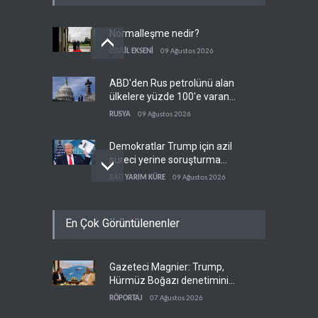
Normalleşme nedir?
İSRAİL EKSENİ
09 Ağustos 2026
ABD'den Rus petrolünü alan
ülkelere yüzde 100'e varan
gümrük vergisi
RUSYA
09 Ağustos 2026
Demokratlar Trump için azil
süreci yerine soruşturma
hazırlıyor
BATI YARIM KÜRE
09 Ağustos 2026
Hürmüz krizi Guyana ve
En Çok Görüntülenenler
Afrika'daki petrol
üreticilerine yaradı
AFRİKA
09 Ağustos 2026
Gazeteci Magnier: Trump,
Pentagon silah şirketlerine
Hürmüz Boğazı denetimini
21 gün süre verdi
doğrudan İran ve Umman'a
RÖPORTAJ
07 Ağustos 2026
BATI YARIM KÜRE
09 Ağustos 2026
teslim etti