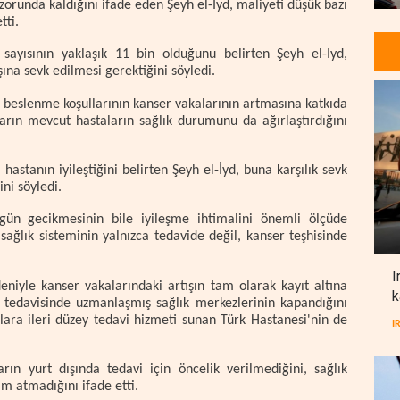
 zorunda kaldığını ifade eden Şeyh el-İyd, maliyeti düşük bazı
tti.
 sayısının yaklaşık 11 bin olduğunu belirten Şeyh el-Iyd,
şına sevk edilmesi gerektiğini söyledi.
 beslenme koşullarının kanser vakalarının artmasına katkıda
arın mevcut hastaların sağlık durumunu da ağırlaştırdığını
hastanın iyileştiğini belirten Şeyh el-İyd, buna karşılık sevk
ini söyledi.
 gün gecikmesinin bile iyileşme ihtimalini önemli ölçüde
 sağlık sisteminin yalnızca tedavide değil, kanser teşhisinde
I
deniyle kanser vakalarındaki artışın tam olarak kayıt altına
k
er tedavisinde uzmanlaşmış sağlık merkezlerinin kapandığını
lara ileri düzey tedavi hizmeti sunan Türk Hastanesi'nin de
I
rın yurt dışında tedavi için öncelik verilmediğini, sağlık
ım atmadığını ifade etti.