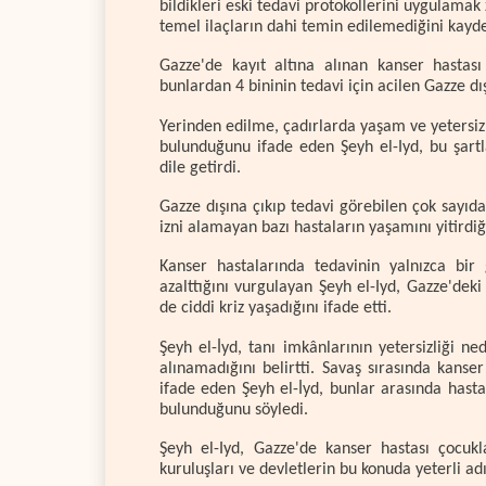
bildikleri eski tedavi protokollerini uygulamak
temel ilaçların dahi temin edilemediğini kayde
Gazze'de kayıt altına alınan kanser hastası
bunlardan 4 bininin tedavi için acilen Gazze dı
Yerinden edilme, çadırlarda yaşam ve yetersiz
bulunduğunu ifade eden Şeyh el-Iyd, bu şartl
dile getirdi.
Gazze dışına çıkıp tedavi görebilen çok sayıda 
izni alamayan bazı hastaların yaşamını yitirdiğ
Kanser hastalarında tedavinin yalnızca bir
azalttığını vurgulayan Şeyh el-Iyd, Gazze'deki
de ciddi kriz yaşadığını ifade etti.
Şeyh el-İyd, tanı imkânlarının yetersizliği ne
alınamadığını belirtti. Savaş sırasında kans
ifade eden Şeyh el-İyd, bunlar arasında hasta
bulunduğunu söyledi.
Şeyh el-Iyd, Gazze'de kanser hastası çocukla
kuruluşları ve devletlerin bu konuda yeterli ad