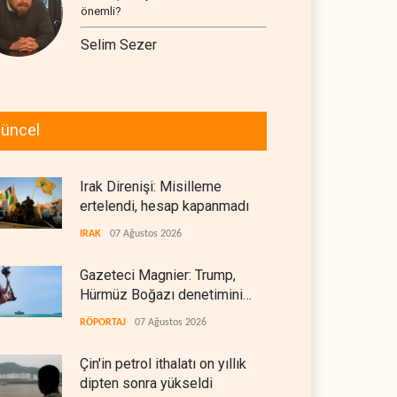
önemli?
Selim Sezer
üncel
Irak Direnişi: Misilleme
ertelendi, hesap kapanmadı
IRAK
07 Ağustos 2026
Gazeteci Magnier: Trump,
Hürmüz Boğazı denetimini
doğrudan İran ve Umman'a
RÖPORTAJ
07 Ağustos 2026
teslim etti
Çin'in petrol ithalatı on yıllık
dipten sonra yükseldi