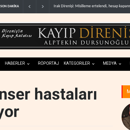
me ertelendi, hesap kapanmadı..
Gazeteci Magnier: Trump, Hürmüz Boğazı dene
SON DAKİKA
HABERLER
RÖPORTAJ
KATEGORİLER
MEDYA
nser hastaları
M
yor