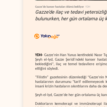
Gazze'de kanser hastaları ölümü bekliyor
YDH
Gazze'de ilaç ve tedavi yetersizliğ
bulunurken, her gün ortalama üç ka
YDH-
Gazze'nin Han Yunus kentindeki Nasır Tı
Şeyh el-Iyd, Gazze Şeridi'ndeki kanser hasta
beklediğini", ilaç ve temel tedavilere erişim
ettiğini söyledi.
“Filistin” gazetesinin düzenlediği "Gazze'ni
hastalarının durumunu "tarif edilemeyecek ka
insani krizin hastaların sıkıntılarını daha da der
Şeyh el-Iyd, Gazze'de her gün ortalama üç kans
Doktorların kemoterapi ve immünoterapi ilaç