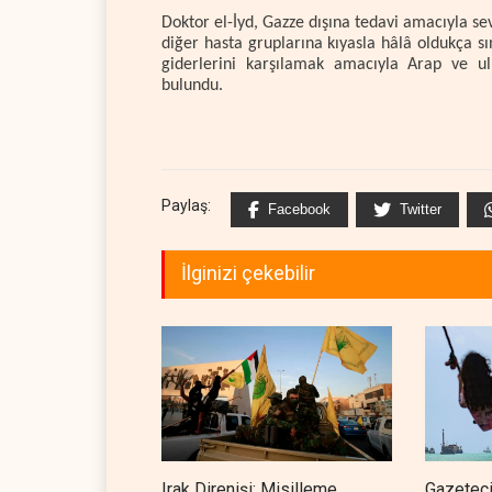
Doktor el-İyd, Gazze dışına tedavi amacıyla sev
diğer hasta gruplarına kıyasla hâlâ oldukça sın
giderlerini karşılamak amacıyla Arap ve ul
bulundu.
Paylaş:
Facebook
Twitter
İlginizi çekebilir
Irak Direnişi: Misilleme
Gazeteci