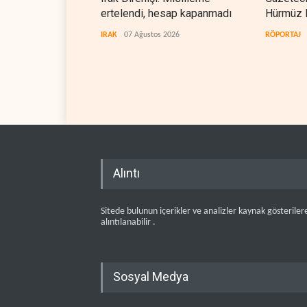
ertelendi, hesap kapanmadı
Hürmüz 
doğrudan
IRAK
07 Ağustos 2026
RÖPORTAJ
teslim et
Alıntı
Sitede bulunun içerikler ve analizler kaynak gösteriler
alıntılanabilir .
Sosyal Medya