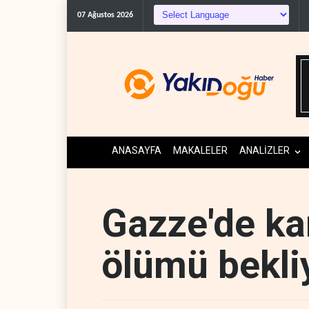
Irak Direnişi: Misille
07 Ağustos 2026
ANASAYFA
MAKALELER
ANALİZLER
Gazze'de ka
ölümü bekli