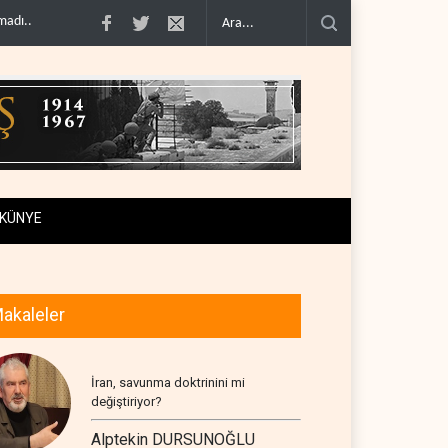
timini doğru..
Çin'in petrol ithalatı on yıllık dipten sonra yükseldi..
BAE, OP
KÜNYE
akaleler
İran, savunma doktrinini mi
değiştiriyor?
Alptekin DURSUNOĞLU