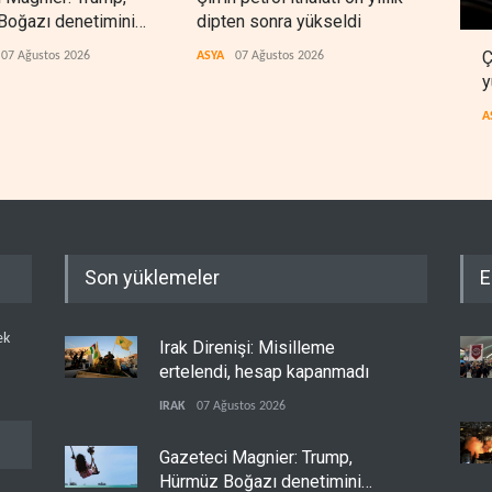
Boğazı denetimini
dipten sonra yükseldi
sonr
 İran ve Umman'a
düz
Ç
07 Ağustos 2026
ASYA
07 Ağustos 2026
ARAP
ti
y
A
Son yüklemeler
E
ek
Irak Direnişi: Misilleme
ertelendi, hesap kapanmadı
IRAK
07 Ağustos 2026
Gazeteci Magnier: Trump,
Hürmüz Boğazı denetimini