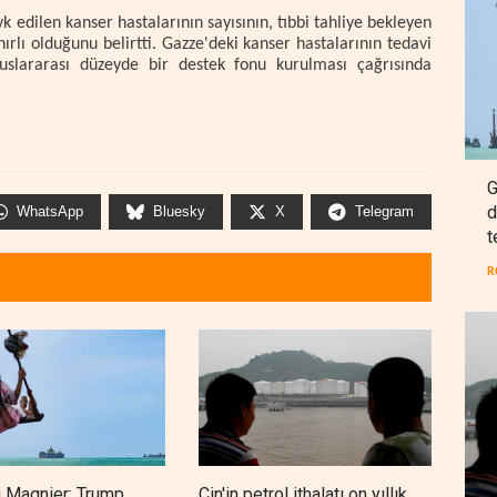
k edilen kanser hastalarının sayısının, tıbbi tahliye bekleyen
ırlı olduğunu belirtti. Gazze'deki kanser hastalarının tedavi
uslararası düzeyde bir destek fonu kurulması çağrısında
G
d
WhatsApp
Bluesky
X
Telegram
t
R
 Magnier: Trump,
Çin'in petrol ithalatı on yıllık
BAE,