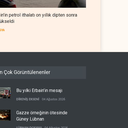
a petrol üretimini rekor
anlaşması, İran’ın savaşı
eye çıkardı
kazandığını gösteriyor
in'in petrol ithalatı on yıllık dipten sonra
 DÜNYASI
07 Ağustos 2026
BATI YARIM KÜRE
07 Ağustos 2026
ükseldi
SYA
n Çok Görüntülenenler
Bu yılki Erbain’in mesajı
DİRENİŞ EKSENİ
04 Ağustos 2026
Gazze örneğinin ötesinde
Güney Lübnan
LÜBNAN DOSYASI
04 Ağustos 2026