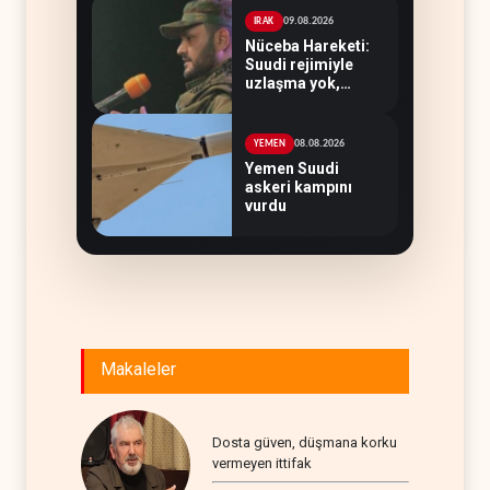
09.08.2026
IRAK
Nüceba Hareketi:
Suudi rejimiyle
uzlaşma yok,
misilleme var
08.08.2026
YEMEN
Yemen Suudi
askeri kampını
vurdu
Makaleler
Dosta güven, düşmana korku
vermeyen ittifak