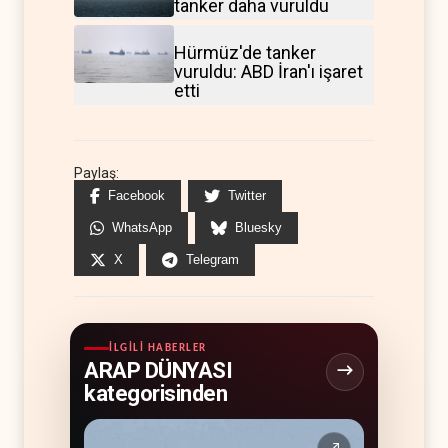
tanker daha vuruldu
Hürmüz'de tanker
vuruldu: ABD İran'ı işaret
etti
Paylaş:
Facebook
Twitter
WhatsApp
Bluesky
X
Telegram
İLGILI HABERLER
ARAP DÜNYASI
kategorisinden