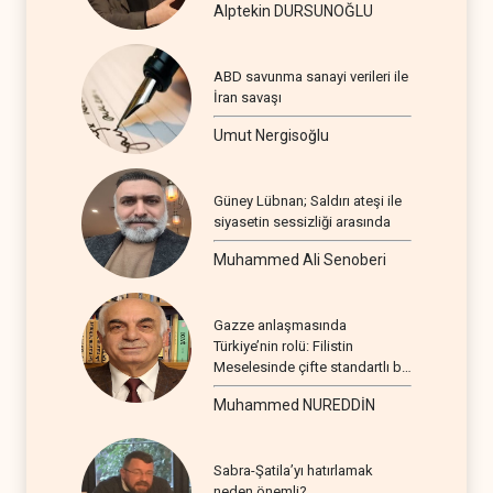
Alptekin DURSUNOĞLU
ABD savunma sanayi verileri ile
İran savaşı
Umut Nergisoğlu
Güney Lübnan; Saldırı ateşi ile
siyasetin sessizliği arasında
Muhammed Ali Senoberi
Gazze anlaşmasında
Türkiye’nin rolü: Filistin
Meselesinde çifte standartlı bir
seyir
Muhammed NUREDDİN
Sabra-Şatila’yı hatırlamak
neden önemli?