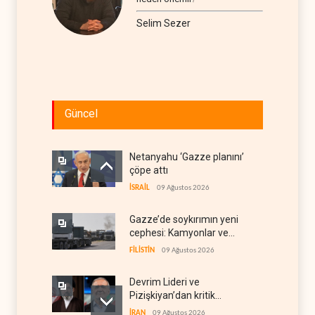
Selim Sezer
Güncel
Netanyahu ‘Gazze planını’
çöpe attı
İSRAİL
09 Ağustos 2026
Gazze’de soykırımın yeni
cephesi: Kamyonlar ve
sürücüler de hedefte
FİLİSTİN
09 Ağustos 2026
Devrim Lideri ve
Pizişkiyan’dan kritik
görüşme
İRAN
09 Ağustos 2026