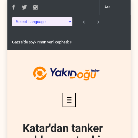
Gazze’de soykırımın yeni cephesi: Kamyonlar ve sürüc�..
Devrim Lider
Katar'dan tanker