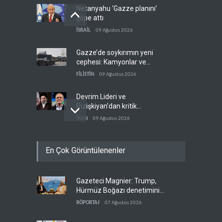
Netanyahu ‘Gazze planını’
çöpe attı
İSRAİL
09 Ağustos 2026
Gazze’de soykırımın yeni
cephesi: Kamyonlar ve
sürücüler de hedefte
FİLİSTİN
09 Ağustos 2026
Devrim Lideri ve
Pizişkiyan’dan kritik
görüşme
İRAN
09 Ağustos 2026
Yemen’den Suudi destekli
En Çok Görüntülenenler
güçlere büyük operasyon
YEMEN
09 Ağustos 2026
Gazeteci Magnier: Trump,
Grönland’da izinsiz sondaj
Hürmüz Boğazı denetimini
hamlesi
doğrudan İran ve Umman'a
RÖPORTAJ
07 Ağustos 2026
BATI YARIM KÜRE
09 Ağustos 2026
teslim etti