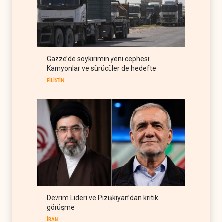
ABD'den Rus petrolünü alan
ülkelere yüzde 100'e varan
gümrük vergisi
RUSYA
09 Ağustos 2026
Demokratlar Trump için azil
Gazze’de soykırımın yeni cephesi:
süreci yerine soruşturma
Kamyonlar ve sürücüler de hedefte
hazırlıyor
BATI YARIM KÜRE
09 Ağustos 2026
FİLİSTİN
Devrim Lideri ve Pizişkiyan’dan kritik
görüşme
İRAN