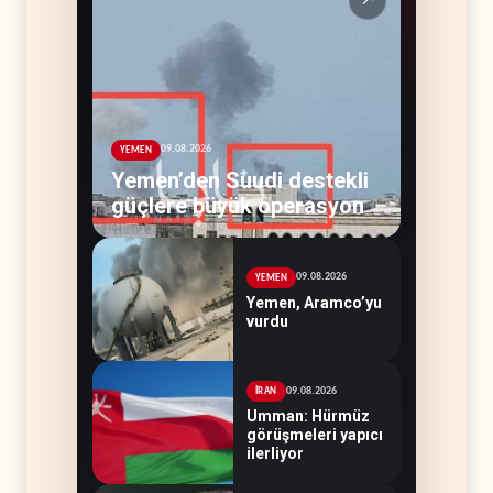
↗
09.08.2026
YEMEN
Yemen’den Suudi destekli
güçlere büyük operasyon
09.08.2026
YEMEN
Yemen, Aramco’yu
vurdu
09.08.2026
İRAN
Umman: Hürmüz
görüşmeleri yapıcı
ilerliyor