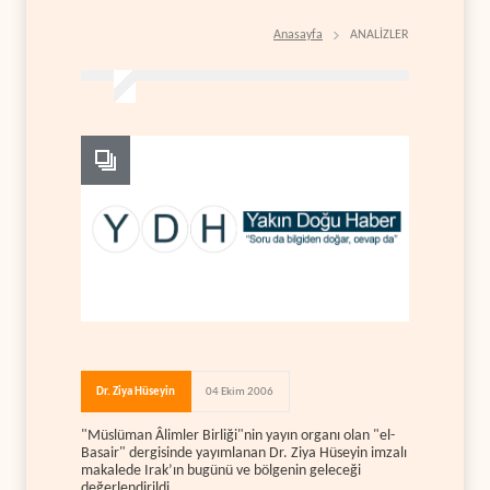
Anasayfa
ANALİZLER
Dr. Ziya Hüseyin
04 Ekim 2006
"Müslüman Âlimler Birliği"nin yayın organı olan "el-
Basair" dergisinde yayımlanan Dr. Ziya Hüseyin imzalı
makalede Irak’ın bugünü ve bölgenin geleceği
değerlendirildi.