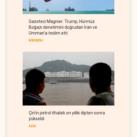
anlaşması imzaladı
ARAP DÜNYASI
07 Ağustos 2026
ABD, Suudi Arabistan'dan
Gazeteci Magnier: Trump, Hürmüz
petrol ithalatını 40 yıl sonra
Boğazı denetimini doğrudan İran ve
ilk kez durdurdu
BATI YARIM KÜRE
07 Ağustos 2026
Umman'a teslim etti
RÖPORTAJ
Çin'in petrol ithalatı on yıllık dipten sonra
yükseldi
ASYA