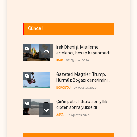
Güncel
Irak Direnişi: Misilleme
ertelendi, hesap kapanmadı
IRAK
07 Ağustos 2026
Gazeteci Magnier: Trump,
Hürmüz Boğazı denetimini
doğrudan İran ve Umman'a
RÖPORTAJ
07 Ağustos 2026
teslim etti
Çin'in petrol ithalatı on yıllık
dipten sonra yükseldi
ASYA
07 Ağustos 2026
BAE, OPEC'ten ayrıldıktan
sonra petrol üretimini rekor