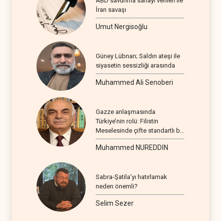
ABD savunma sanayi verileri ile
İran savaşı
Umut Nergisoğlu
Güney Lübnan; Saldırı ateşi ile
siyasetin sessizliği arasında
Muhammed Ali Senoberi
Gazze anlaşmasında
Türkiye’nin rolü: Filistin
Meselesinde çifte standartlı bir
seyir
Muhammed NUREDDİN
Sabra-Şatila’yı hatırlamak
neden önemli?
Selim Sezer