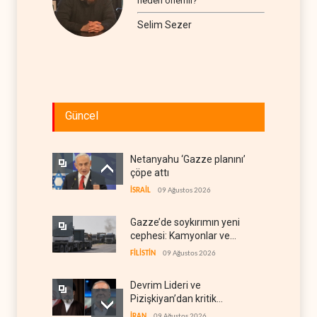
neden önemli?
Selim Sezer
Güncel
Netanyahu ‘Gazze planını’
çöpe attı
İSRAİL
09 Ağustos 2026
Gazze’de soykırımın yeni
cephesi: Kamyonlar ve
sürücüler de hedefte
FİLİSTİN
09 Ağustos 2026
Devrim Lideri ve
Pizişkiyan’dan kritik
görüşme
İRAN
09 Ağustos 2026