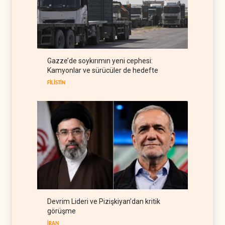
ABD'den Rus petrolünü alan
ülkelere yüzde 100'e varan
gümrük vergisi
RUSYA
09 Ağustos 2026
Demokratlar Trump için azil
Gazze’de soykırımın yeni cephesi:
süreci yerine soruşturma
Kamyonlar ve sürücüler de hedefte
hazırlıyor
BATI YARIM KÜRE
09 Ağustos 2026
FİLİSTİN
Devrim Lideri ve Pizişkiyan’dan kritik
görüşme
İRAN