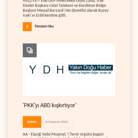
MİLLİYET- Eski DEP Milletvekili Leyla Zana, Irak
Devlet Başkanı Celal Talabani ve Kürdistan Bölge
Başkanı Mesud Barzani\'nin davetlisi olarak Kuzey
Irak\'ın Erbil kentine gitti.
Tümünü Oku
'PKK’yı ABD kışkırtıyor'
Admin
04 Haziran 2006
AA - Elazığ Valisi Muşmal, \'Terör örgütü bugün