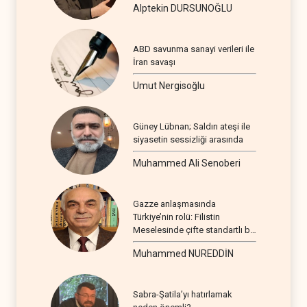
Alptekin DURSUNOĞLU
ABD savunma sanayi verileri ile
İran savaşı
Umut Nergisoğlu
Güney Lübnan; Saldırı ateşi ile
siyasetin sessizliği arasında
Muhammed Ali Senoberi
Gazze anlaşmasında
Türkiye’nin rolü: Filistin
Meselesinde çifte standartlı bir
seyir
Muhammed NUREDDİN
Sabra-Şatila’yı hatırlamak