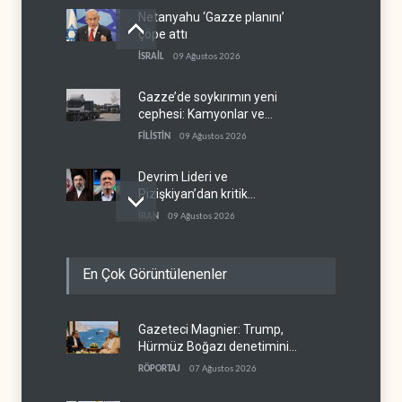
Netanyahu ‘Gazze planını’
çöpe attı
İSRAİL
09 Ağustos 2026
Gazze’de soykırımın yeni
cephesi: Kamyonlar ve
sürücüler de hedefte
FİLİSTİN
09 Ağustos 2026
Devrim Lideri ve
Pizişkiyan’dan kritik
görüşme
İRAN
09 Ağustos 2026
Yemen’den Suudi destekli
En Çok Görüntülenenler
güçlere büyük operasyon
YEMEN
09 Ağustos 2026
Gazeteci Magnier: Trump,
Grönland’da izinsiz sondaj
Hürmüz Boğazı denetimini
hamlesi
doğrudan İran ve Umman'a
RÖPORTAJ
07 Ağustos 2026
BATI YARIM KÜRE
09 Ağustos 2026
teslim etti