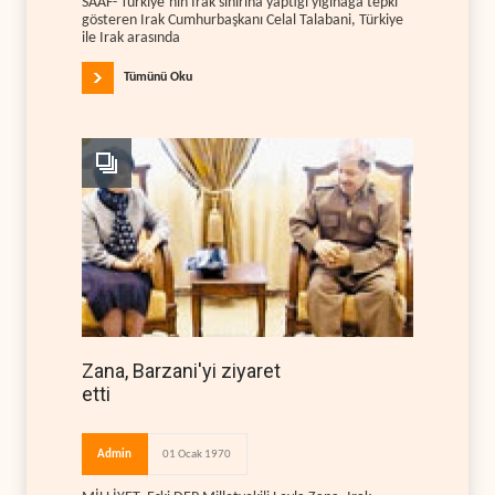
SAAF- Türkiye’nin Irak sınırına yaptığı yığınağa tepki
gösteren Irak Cumhurbaşkanı Celal Talabani, Türkiye
ile Irak arasında
Tümünü Oku
Zana, Barzani'yi ziyaret
etti
Admin
01 Ocak 1970