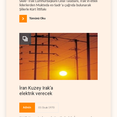
SAAF- Irak Cumhurbaşkanı Celal Talabani, Irak’ın etkili
liderlerden Mukteda es-Sadr’a çağrıda bulunarak
Şiilerle Kürt İttifakı
Tümünü Oku
İran Kuzey Irak’a
elektrik verecek
Admin
01 Ocak 1970