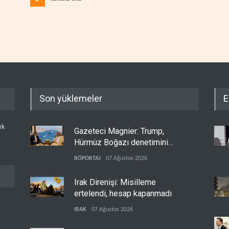
Son yüklemeler
E
ek
Gazeteci Magnier: Trump,
Hürmüz Boğazı denetimini
doğrudan İran ve Umman'a
RÖPORTAJ
07 Ağustos 2026
teslim etti
Irak Direnişi: Misilleme
ertelendi, hesap kapanmadı
IRAK
07 Ağustos 2026