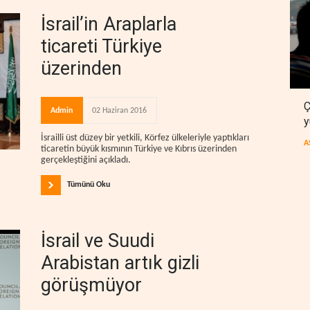
İsrail’in Araplarla
ticareti Türkiye
üzerinden
Ç
Admin
02 Haziran 2016
y
İsrailli üst düzey bir yetkili, Körfez ülkeleriyle yaptıkları
A
ticaretin büyük kısmının Türkiye ve Kıbrıs üzerinden
gerçekleştiğini açıkladı.
Tümünü Oku
İsrail ve Suudi
Arabistan artık gizli
görüşmüyor