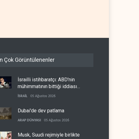
n Çok Görüntülenenler
İsrailli istihbaratçı: ABD'nin
mühimmatının bittiği iddiası
bir iç kavga
İSRAİL
05 Ağustos 2026
Dubai'de dev patlama
ARAP DÜNYASI
05 Ağustos 2026
Musk, Suudi rejimiyle birlikte