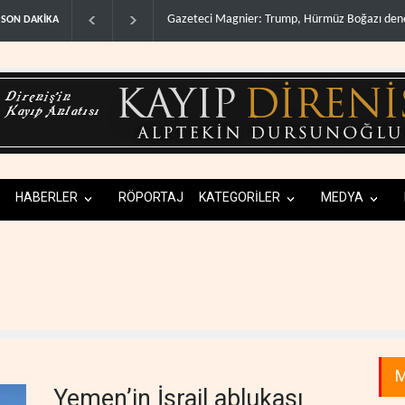
Irak Direnişi: Misilleme ertelendi, hesap kapan
SON DAKİKA
HABERLER
RÖPORTAJ
KATEGORİLER
MEDYA
M
Yemen’in İsrail ablukası