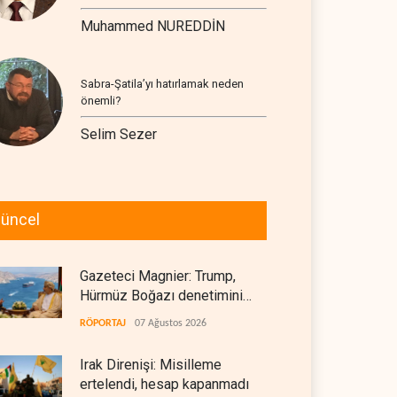
Muhammed NUREDDİN
Sabra-Şatila’yı hatırlamak neden
önemli?
Selim Sezer
üncel
Gazeteci Magnier: Trump,
Hürmüz Boğazı denetimini
doğrudan İran ve Umman'a
RÖPORTAJ
07 Ağustos 2026
teslim etti
Irak Direnişi: Misilleme
ertelendi, hesap kapanmadı