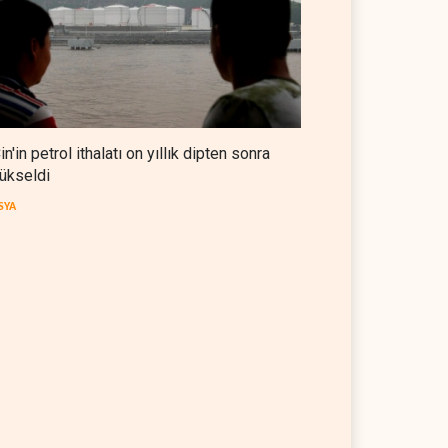
in'in petrol ithalatı on yıllık dipten sonra
ükseldi
SYA