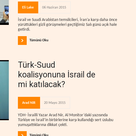
Eli Lake
06 Haziran 2015
İsrail ve Suudi Arabistan temsilcileri, İran’a karşı daha önce
yürüttükleri gizli görüşmeleri geçtiğimiz Salı günü açık hale
getirdi.
Tümünü Oku
Türk-Suud
koalisyonuna İsrail de
mi katılacak?
Arad NIR
20 Mayıs 2015
YDH- İsrailli Yazar Arad Nir, Al Monitor’daki yazısında
Türkiye ve İsrail’in birbirlerine karşı kullandığı sert üslubu
yumuşattıklarına dikkat çekti.
Tümünü Oku