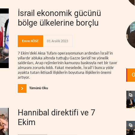
İsrail ekonomik gücünü
bölge ülkelerine borçlu
Emre KÖSE
01 Aralık 2023
7 Ekim’deki Aksa Tufanı operasyonunun ardından İsrail’in
yıllardır abluka altında tuttuğu Gazze Şeridi’ne yönelik
saldırıları, Arap rejimlerinin kamuoyu baskısıyla net bir tavır
almasını zorunlu kıldı. Fakat meselede, İsrail’i bunca yıldır
ayakta tutan iktisadi ilişkilerin boyutuna ilişkilerin önemi
G
artıyor.
Tümünü Oku
Hannibal direktifi ve 7
Ekim