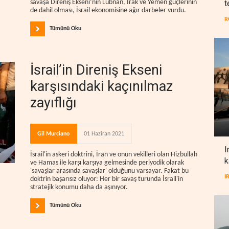
t
savaşa Direniş Ekseni’nin Lübnan, Irak ve Yemen güçlerinin
de dahil olması, İsrail ekonomisine ağır darbeler vurdu.
R
Tümünü Oku
İsrail’in Direniş Ekseni
karşısındaki kaçınılmaz
zayıflığı
Gil Murciano
01 Haziran 2021
I
İsrail'in askeri doktrini, İran ve onun vekilleri olan Hizbullah
k
ve Hamas ile karşı karşıya gelmesinde periyodik olarak
'savaşlar arasında savaşlar' olduğunu varsayar. Fakat bu
I
doktrin başarısız oluyor: Her bir savaş turunda İsrail'in
stratejik konumu daha da aşınıyor.
Tümünü Oku