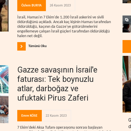
Özlem BURYA
26 Kasım 2023
İsrail, Hamas'ın 7 Ekim'de 1.200 İsrail askerini ve sivili
öldürdüğünü açıkladı. Ancak kaç kişinin Hamas tarafından
öldürüldüğü, kaçının da Gazze'ye götürülmelerini
engellemeye çalışan İsrail güçleri tarafından öldürüldüğü
halen net değil.
Tümünü Oku
Gazze savaşının İsrail'e
faturası: Tek boynuzlu
atlar, darboğaz ve
ufuktaki Pirus Zaferi
Emre KÖSE
22 Kasım 2023
G
d
7 Ekim’deki Aksa Tufanı operasyonu sonrası başlayan