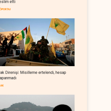
eslim etti
İsrail güçleri Lübnan ordusunu
hedef aldı
ÖPORTAJ
LÜBNAN
07 Ağustos 2026
Foreign Affairs: ABD
Ortadoğu'dan elini çekmeli
BATI YARIM KÜRE
07 Ağustos 2026
Suudi Arabistan, Türkiye ve
Pakistan ortak savunma
anlaşması imzaladı
ARAP DÜNYASI
07 Ağustos 2026
rak Direnişi: Misilleme ertelendi, hesap
apanmadı
ABD, Suudi Arabistan'dan
petrol ithalatını 40 yıl sonra ilk
RAK
kez durdurdu
BATI YARIM KÜRE
07 Ağustos 2026