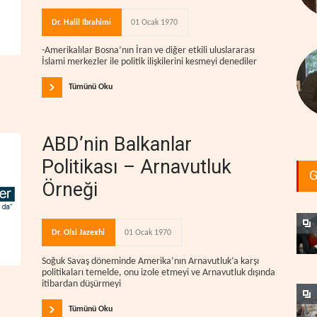
Dr. Halil Ibrahimi
01 Ocak 1970
-Amerikalılar Bosna’nın İran ve diğer etkili uluslararası
İslami merkezler ile politik ilişkilerini kesmeyi denediler
Tümünü Oku
ABD’nin Balkanlar
Politikası – Arnavutluk
G
Örneği
Dr. Olsi Jazexhi
01 Ocak 1970
Soğuk Savaş döneminde Amerika’nın Arnavutluk’a karşı
politikaları temelde, onu izole etmeyi ve Arnavutluk dışında
itibardan düşürmeyi
Tümünü Oku