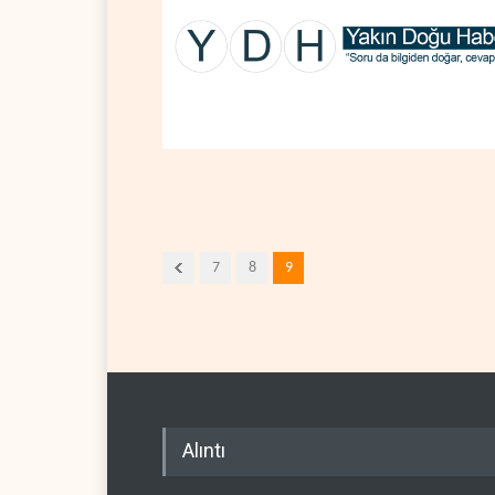
7
8
9
Alıntı