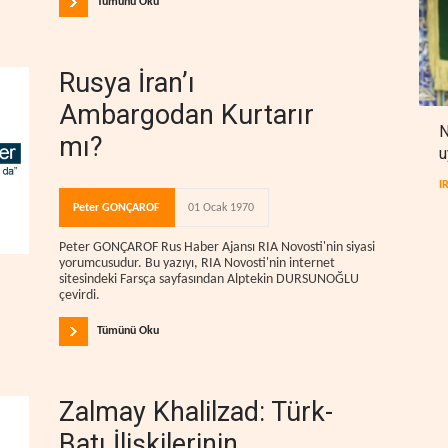
Tümünü Oku
Rusya İran’ı
Ambargodan Kurtarır
N
mı?
u
I
Peter GONÇAROF
01 Ocak 1970
Peter GONÇAROF Rus Haber Ajansı RIA Novosti'nin siyasi
yorumcusudur. Bu yazıyı, RIA Novosti'nin internet
sitesindeki Farsça sayfasından Alptekin DURSUNOĞLU
çevirdi.
Tümünü Oku
Zalmay Khalilzad: Türk-
Batı İlişkilerinin