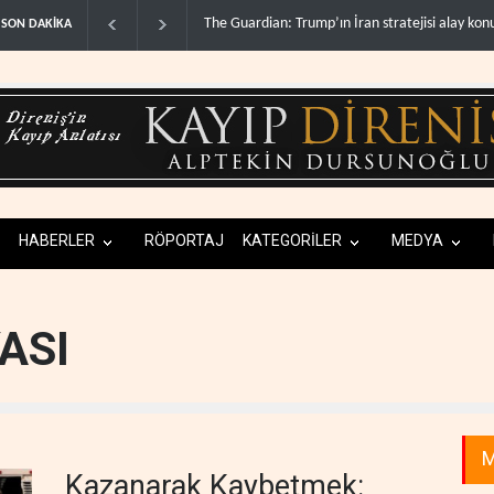
İran stratejisi alay konusu oldu..
Gazze’de ‘ateşkes’ sonrası 1.257 can kaybı.
SON DAKİKA
HABERLER
RÖPORTAJ
KATEGORİLER
MEDYA
ASI
M
Kazanarak Kaybetmek: