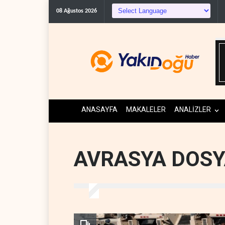
The Guardian: Trump’ın 
08 Ağustos 2026
ANASAYFA
MAKALELER
ANALİZLER
AVRASYA DOSY