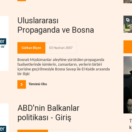
Uluslararası
Propaganda ve Bosna
Gürkan Biçen
03 Haziran 2007
Bosnalı Müslümanlar aleyhine yürütülen propaganda
faaliyetlerinde isimlerin, zamanların, yerlerin birbiri
içerisine geçirilmesiyle Bosna Savaşı ile El-Kaide arasında
bir ilişki
Tümünü Oku
ABD'nin Balkanlar
politikası - Giriş
T
k