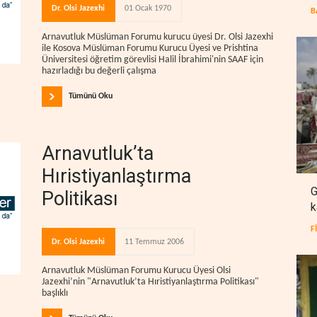
Dr. Olsi Jazexhi
01 Ocak 1970
B
Arnavutluk Müslüman Forumu kurucu üyesi Dr. Olsi Jazexhi
ile Kosova Müslüman Forumu Kurucu Üyesi ve Prishtina
Üniversitesi öğretim görevlisi Halil İbrahimi'nin SAAF için
hazırladığı bu değerli çalışma
Tümünü Oku
Arnavutluk’ta
Hıristiyanlaştırma
G
Politikası
k
F
Dr. Olsi Jazexhi
11 Temmuz 2006
Arnavutluk Müslüman Forumu Kurucu Üyesi Olsi
Jazexhi’nin "Arnavutluk’ta Hıristiyanlaştırma Politikası"
başlıklı