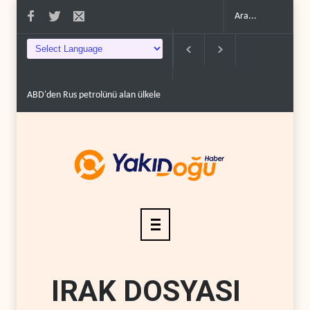
üzde 100'e varan g�..
Demokratlar Trump için azil süreci yerine soruşturma 
IRAK DOSYASI