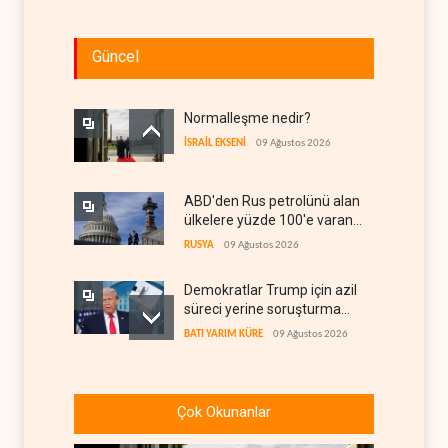
Güncel
Normalleşme nedir?
İSRAİL EKSENİ
09 Ağustos 2026
ABD'den Rus petrolünü alan
ülkelere yüzde 100'e varan
gümrük vergisi
RUSYA
09 Ağustos 2026
Demokratlar Trump için azil
süreci yerine soruşturma
hazırlıyor
BATI YARIM KÜRE
09 Ağustos 2026
Hürmüz krizi Guyana ve
Afrika'daki petrol
Çok Okunanlar
üreticilerine yaradı
AFRİKA
09 Ağustos 2026