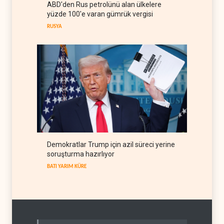
ABD'den Rus petrolünü alan ülkelere
The Guardian: Trump’ın İran
yüzde 100'e varan gümrük vergisi
stratejisi alay konusu oldu
RUSYA
BATI YARIM KÜRE
08 Ağustos 2026
Demokratlar Trump için azil süreci yerine
soruşturma hazırlıyor
BATI YARIM KÜRE