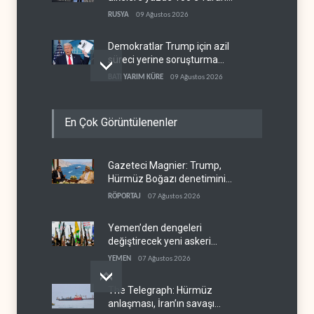
gümrük vergisi
RUSYA
09 Ağustos 2026
Demokratlar Trump için azil
süreci yerine soruşturma
hazırlıyor
BATI YARIM KÜRE
09 Ağustos 2026
Hürmüz krizi Guyana ve
En Çok Görüntülenenler
Afrika'daki petrol
üreticilerine yaradı
AFRİKA
09 Ağustos 2026
Gazeteci Magnier: Trump,
Pentagon silah şirketlerine
Hürmüz Boğazı denetimini
21 gün süre verdi
doğrudan İran ve Umman'a
RÖPORTAJ
07 Ağustos 2026
BATI YARIM KÜRE
09 Ağustos 2026
teslim etti
Yemen’den dengeleri
değiştirecek yeni askeri
denklem
YEMEN
07 Ağustos 2026
The Telegraph: Hürmüz
anlaşması, İran’ın savaşı