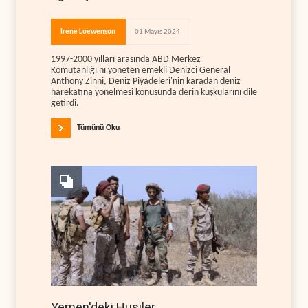
Irene Loewenson
01 Mayıs 2024
1997-2000 yılları arasında ABD Merkez
Komutanlığı'nı yöneten emekli Denizci General
Anthony Zinni, Deniz Piyadeleri'nin karadan deniz
harekatına yönelmesi konusunda derin kuşkularını dile
getirdi.
Tümünü Oku
Yemen'deki Husiler