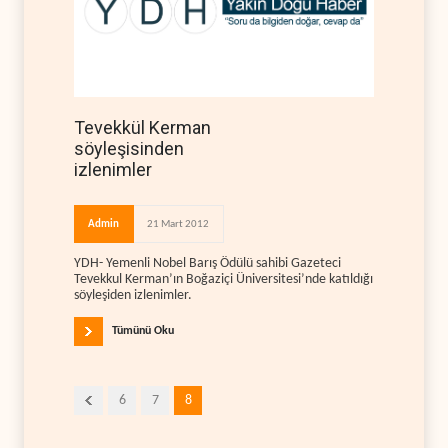
Tevekkül Kerman
söyleşisinden
izlenimler
Admin
21 Mart 2012
YDH- Yemenli Nobel Barış Ödülü sahibi Gazeteci
Tevekkul Kerman’ın Boğaziçi Üniversitesi’nde katıldığı
söyleşiden izlenimler.
Tümünü Oku
6
7
8