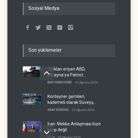
Sosyal Medya
Son yüklemeler
Stokları eriyen ABD,
Ukrayna'ya Patriot
vermemek için bahane
BATI YARIM KÜRE
10 Ağustos 2026
arıyor
Konteyner gemileri,
kademeli olarak Süveyş
güzergahına dönüyor
ARAP DÜNYASI
10 Ağustos 2026
İran: Mekke Anlaşması bize
karşı değil
İRAN
10 Ağustos 2026