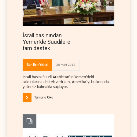
İsrail basınından
Yemen’de Suudilere
tam destek
Ron Ben-Yishai
28 Mart 2015
İsrail basını Suudi Arabistan’ın Yemen’deki
saldırılarına destek verirken, Amerika’yı bu konuda
yetersiz kalmakla suçluyor.
Tümünü Oku