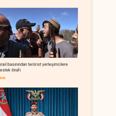
İsrailli yazarlardan ABD'ye
‘Somaliland reçetesi’
İSRAİL
05 Ağustos 2026
NYT: Washington, İran'ı yine
okuyamadı
BATI YARIM KÜRE
05 Ağustos 2026
İsrailli istihbaratçı: ABD'nin
mühimmatının bittiği iddiası
srail basınından terörist yerleşimcilere
bir iç kavga
estek itirafı
İSRAİL
05 Ağustos 2026
SRAİL
CNN: Stokların erimesi ABD'yi
İran karşısında 'zor kararlara'
sevk ediyor
BATI YARIM KÜRE
05 Ağustos 2026