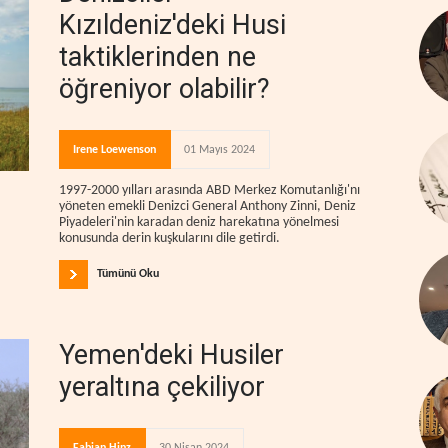
Kızıldeniz'deki Husi
taktiklerinden ne
öğreniyor olabilir?
Irene Loewenson
01 Mayıs 2024
1997-2000 yılları arasında ABD Merkez Komutanlığı'nı
yöneten emekli Denizci General Anthony Zinni, Deniz
Piyadeleri'nin karadan deniz harekatına yönelmesi
konusunda derin kuşkularını dile getirdi.
Tümünü Oku
Yemen'deki Husiler
yeraltına çekiliyor
Fabian Hinz
30 Nisan 2024