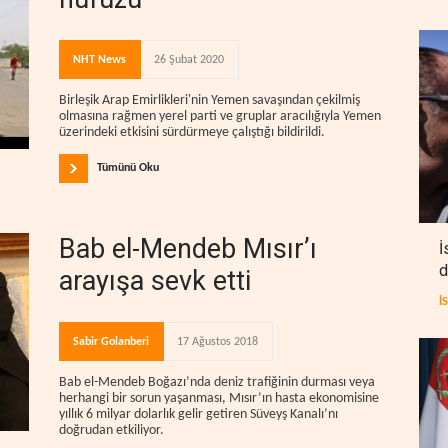
NHT News
26 Şubat 2020
Birleşik Arap Emirlikleri'nin Yemen savaşından çekilmiş
olmasına rağmen yerel parti ve gruplar aracılığıyla Yemen
üzerindeki etkisini sürdürmeye çalıştığı bildirildi.
Tümünü Oku
Bab el-Mendeb Mısır’ı
İ
d
arayışa sevk etti
İ
Sabir Golanberi
17 Ağustos 2018
Bab el-Mendeb Boğazı’nda deniz trafiğinin durması veya
herhangi bir sorun yaşanması, Mısır’ın hasta ekonomisine
yıllık 6 milyar dolarlık gelir getiren Süveyş Kanalı’nı
doğrudan etkiliyor.