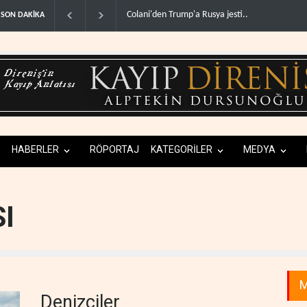
İsrail basınından terörist yerleşimcilere destek it
SON DAKİKA
HABERLER
RÖPORTAJ
KATEGORİLER
MEDYA
I
M
Denizciler