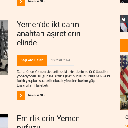
Tümünü Oku
Yemen’de iktidarın
anahtarı aşiretlerin
elinde
Saqr Abo Hasan
18 Mart 2024
Daha önce Yemen siyasetindeki aşiretlerin rolünü Suudiler
yönetiyordu. Bugün ise artık aşiret nüfuzunu kullanan ve bu
farklı grupları stratejik olarak yöneten baskın güç
Ensarullah Hareketi.
Tümünü Oku
Emirliklerin Yemen
C
nüfuzu
S