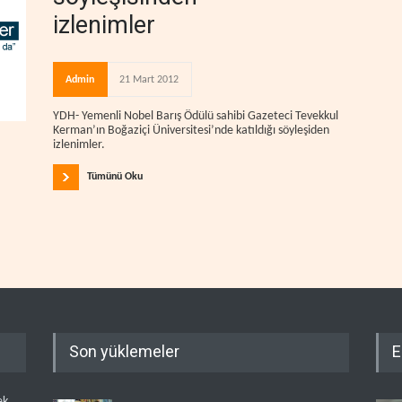
izlenimler
Admin
21 Mart 2012
YDH- Yemenli Nobel Barış Ödülü sahibi Gazeteci Tevekkul
Kerman’ın Boğaziçi Üniversitesi’nde katıldığı söyleşiden
izlenimler.
Tümünü Oku
Son yüklemeler
E
ek