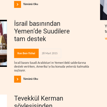
Tümünü Oku
İsrail basınından
Y
Yemen’de Suudilere
t
tam destek
Y
Ron Ben-Yishai
28 Mart 2015
İsrail basını Suudi Arabistan’ın Yemen’deki saldırılarına
destek verirken, Amerika’yı bu konuda yetersiz kalmakla
suçluyor.
Tümünü Oku
Tevekkül Kerman
söyleşisinden