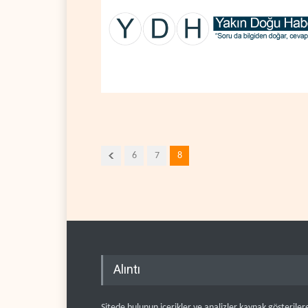
6
7
8
Alıntı
Sitede bulunun içerikler ve analizler kaynak gösteriler