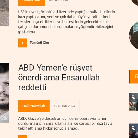
IISS'in uydu görüntüleri üzerinde yaptığı analiz, Husilerin
kazı yaptıklarını, yeni ve çok daha büyük yeraltı askeri
tesisleri inşa ettiklerini ve bu tesislerin gelecekteki bir
çatışma durumunda korunmalarını güçlendirebileceğini
gösteriyor.
Tümünü Oku
ABD Yemen'e rüşvet
önerdi ama Ensarullah
G
reddetti
Halil Nasrallah
12 Nisan 2024
ABD, Gazze'ye destek amaçlı deniz operasyonlarını
durdurması için Ensarullah'a gizlice çarpıcı bir dizi taviz
teklif etti ama hiçbir sonuç alamadı.