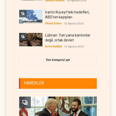
Hüseyin İbrahim
04 Ağustos 2026
İran’ın Kuveyt’teki hedefleri,
ABD’nin kayıpları
Ahmet Erdem
02 Ağustos 2026
Lübnan: Yan yana kantonlar
değil, ortak devlet
Kerim Haddad
01 Ağustos 2026
Tüm Kategoriyi gör
HABERLER