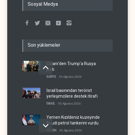
Sosyal Medya
Son yüklemeler
Colani'den Trump'a Rusya
jesti
SURİYE
05 Ağustos 2026
İsrail basınından terörist
yerleşimcilere destek itirafı
İSRAİL
05 Ağustos 2026
Yemen Kızıldeniz kuzeyinde
Suudi petrol tankerini vurdu
YEMEN
05 Ağustos 2026