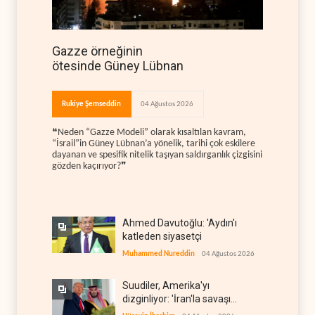
Gazze örneğinin
ötesinde Güney Lübnan
Rukiye Şemseddin
04 Ağustos 2026
❝Neden “Gazze Modeli” olarak kısaltılan kavram,
“İsrail”in Güney Lübnan’a yönelik, tarihi çok eskilere
dayanan ve spesifik nitelik taşıyan saldırganlık çizgisini
gözden kaçırıyor?❞
Ahmed Davutoğlu: 'Aydın'ı
katleden siyasetçi
Muhammed Nureddin
04 Ağustos 2026
Suudiler, Amerika'yı
dizginliyor: 'İran'la savaşı
kaldıracak gücümüz yok'