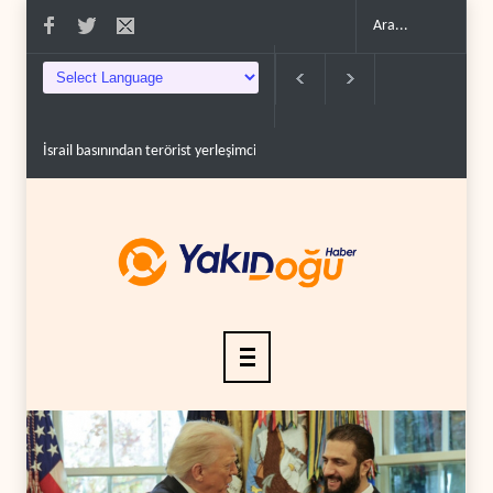
ınından terörist yerleşimcilere destek itiraf..
Yemen Kızıldeniz kuzeyinde Suudi 