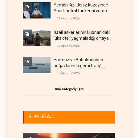
Yemen Kızıldeniz kuzeyinde
Suudi petrol tankerini vurdu
05 Ağustos 2026
İsrail askerlerinin Lübnan'daki
lüks oteli yağmaladığı ortaya
çıktı
05 Ağustos 2026
Hürmüz ve Babülmendep
boğazlarında gemi trafiği
durağan seyrini koruyor
05 Ağustos 2026
Tüm Kategoriyi gör
RÖPORTAJ