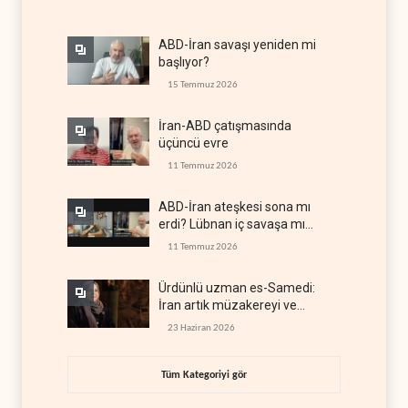
ABD-İran savaşı yeniden mi
başlıyor?
15 Temmuz 2026
İran-ABD çatışmasında
üçüncü evre
11 Temmuz 2026
ABD-İran ateşkesi sona mı
erdi? Lübnan iç savaşa mı
gidiyor?
11 Temmuz 2026
Ürdünlü uzman es-Samedi:
İran artık müzakereyi ve
çatışmayı aynı anda yürütüyor
23 Haziran 2026
Tüm Kategoriyi gör