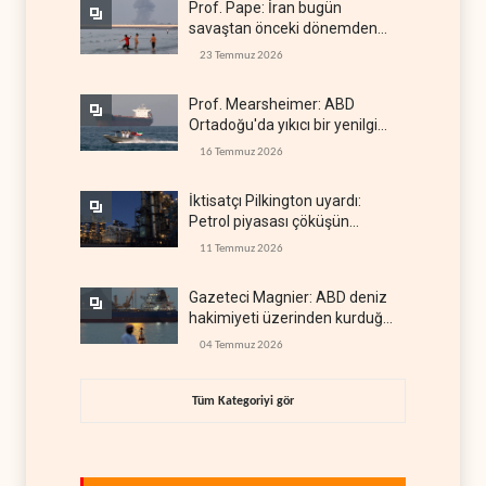
Prof. Pape: İran bugün
savaştan önceki dönemden
çok daha güçlü
23 Temmuz 2026
Prof. Mearsheimer: ABD
Ortadoğu'da yıkıcı bir yenilgi
aldı
16 Temmuz 2026
İktisatçı Pilkington uyardı:
Petrol piyasası çöküşün
eşiğinde
11 Temmuz 2026
Gazeteci Magnier: ABD deniz
hakimiyeti üzerinden kurduğu
küresel gücü kaybetti
04 Temmuz 2026
Tüm Kategoriyi gör