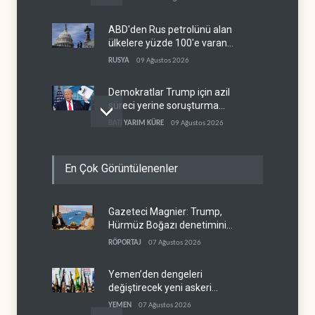
ABD'den Rus petrolünü alan
ülkelere yüzde 100'e varan
gümrük vergisi
RUSYA
09 Ağustos 2026
Demokratlar Trump için azil
süreci yerine soruşturma
hazırlıyor
BATI YARIM KÜRE
09 Ağustos 2026
Hürmüz krizi Guyana ve
En Çok Görüntülenenler
Afrika'daki petrol
üreticilerine yaradı
AFRİKA
09 Ağustos 2026
Gazeteci Magnier: Trump,
Pentagon silah şirketlerine
Hürmüz Boğazı denetimini
21 gün süre verdi
doğrudan İran ve Umman'a
RÖPORTAJ
07 Ağustos 2026
BATI YARIM KÜRE
09 Ağustos 2026
teslim etti
Yemen’den dengeleri
değiştirecek yeni askeri
denklem
YEMEN
07 Ağustos 2026