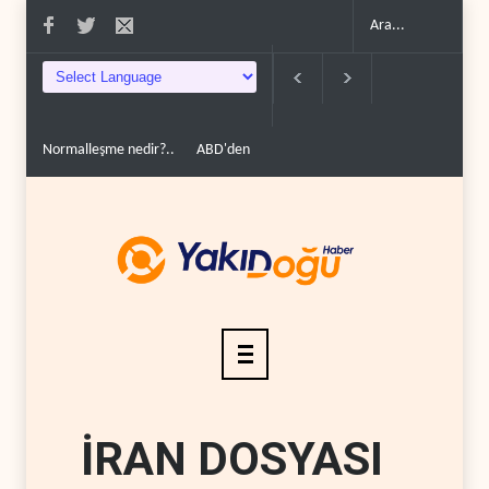
Normalleşme nedir?..
ABD'den Rus petrolünü alan ülkelere yüzde 100
İRAN DOSYASI