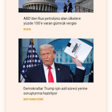
rejimiyle uzlaşma yok,
misilleme var
IRAK
09 Ağustos 2026
ABD'den Rus petrolünü alan ülkelere
The Guardian: Trump’ın İran
yüzde 100'e varan gümrük vergisi
stratejisi alay konusu oldu
RUSYA
BATI YARIM KÜRE
08 Ağustos 2026
Demokratlar Trump için azil süreci yerine
soruşturma hazırlıyor
BATI YARIM KÜRE