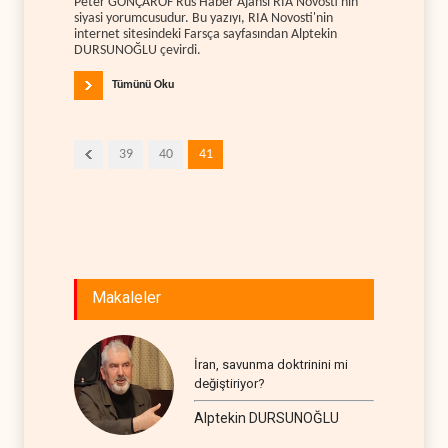
Peter GONÇAROF Rus Haber Ajansı RIA Novosti'nin
siyasi yorumcusudur. Bu yazıyı, RIA Novosti'nin
internet sitesindeki Farsça sayfasından Alptekin
DURSUNOĞLU çevirdi.
Tümünü Oku
39
40
41
Makaleler
İran, savunma doktrinini mi
değiştiriyor?
Alptekin DURSUNOĞLU