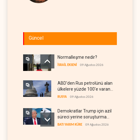
Güncel
Normalleşme nedir?
İSRAİL EKSENİ
09 Ağustos 2026
ABD'den Rus petrolünü alan
ülkelere yüzde 100'e varan
gümrük vergisi
RUSYA
09 Ağustos 2026
Demokratlar Trump için azil
süreci yerine soruşturma
hazırlıyor
BATI YARIM KÜRE
09 Ağustos 2026
Hürmüz krizi Guyana ve