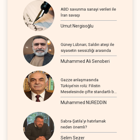
ABD savunma sanayi verileri ile
İran savaşı
Umut Nergisoğlu
Güney Lübnan; Saldırı ateşi ile
siyasetin sessizliği arasında
Muhammed Ali Senoberi
Gazze anlaşmasında
Türkiye’nin rolü: Filistin
Meselesinde çifte standartlı bir
seyir
Muhammed NUREDDİN
Sabra-Şatila’yı hatırlamak
neden önemli?
Selim Sezer