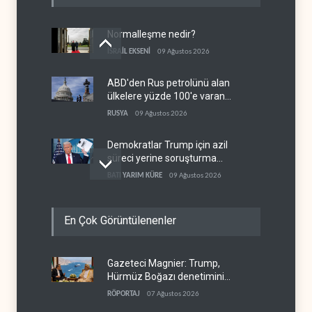
Normalleşme nedir?
İSRAİL EKSENİ
09 Ağustos 2026
ABD'den Rus petrolünü alan
ülkelere yüzde 100'e varan
gümrük vergisi
RUSYA
09 Ağustos 2026
Demokratlar Trump için azil
süreci yerine soruşturma
hazırlıyor
BATI YARIM KÜRE
09 Ağustos 2026
Hürmüz krizi Guyana ve
En Çok Görüntülenenler
Afrika'daki petrol
üreticilerine yaradı
AFRİKA
09 Ağustos 2026
Gazeteci Magnier: Trump,
Pentagon silah şirketlerine
Hürmüz Boğazı denetimini
21 gün süre verdi
doğrudan İran ve Umman'a
RÖPORTAJ
07 Ağustos 2026
BATI YARIM KÜRE
09 Ağustos 2026
teslim etti