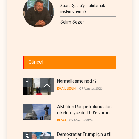
Sabra-Şatila’yı hatırlamak
neden önemli?
Selim Sezer
Güncel
Normalleşme nedir?
İSRAİL EKSENİ
09 Ağustos 2026
ABD'den Rus petrolünü alan
ülkelere yüzde 100'e varan
gümrük vergisi
RUSYA
09 Ağustos 2026
Demokratlar Trump için azil