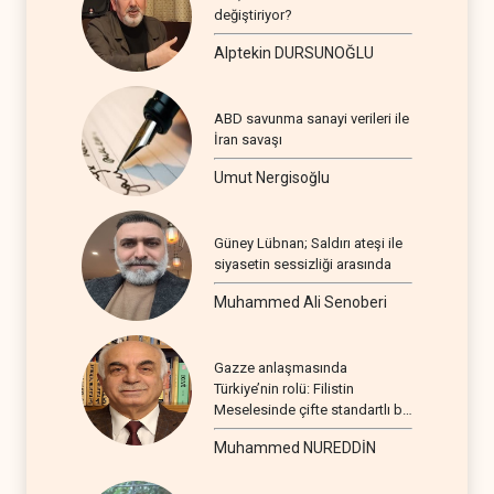
değiştiriyor?
Alptekin DURSUNOĞLU
ABD savunma sanayi verileri ile
İran savaşı
Umut Nergisoğlu
Güney Lübnan; Saldırı ateşi ile
siyasetin sessizliği arasında
Muhammed Ali Senoberi
Gazze anlaşmasında
Türkiye’nin rolü: Filistin
Meselesinde çifte standartlı bir
seyir
Muhammed NUREDDİN