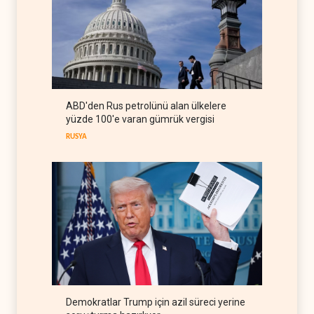
görüşmeleri yapıcı ilerliyor
İRAN
09 Ağustos 2026
Nüceba Hareketi: Suudi
rejimiyle uzlaşma yok,
misilleme var
IRAK
09 Ağustos 2026
ABD'den Rus petrolünü alan ülkelere
The Guardian: Trump’ın İran
yüzde 100'e varan gümrük vergisi
stratejisi alay konusu oldu
RUSYA
BATI YARIM KÜRE
08 Ağustos 2026
Demokratlar Trump için azil süreci yerine