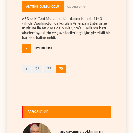
ALPTEKİN DURSUNOĞLU
01 Ocak 1970
ABD’deki Yeni Muhafazakâr akımın temeli, 1943
yılında Washington’da kurulan American Enterprise
Institute ile atıldıysa da bunlar, 1960’lı yıllarda bazı
akademisyenlerin ve gazetecilerin girişimiyle etkili bir
hareket haline geldi.
Tümünü Oku
76
77
78
Makaleler
İran, savunma doktrinini mi