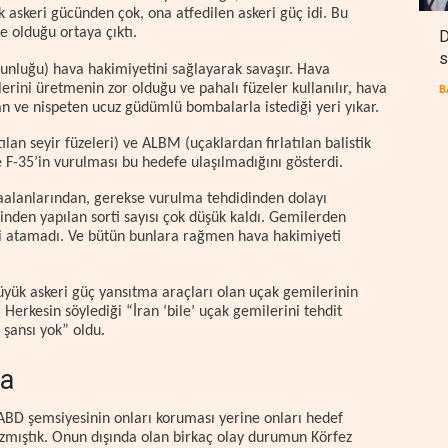
ek askeri gücünden çok, ona atfedilen askeri güç idi. Bu
 olduğu ortaya çıktı.
D
s
nluğu) hava hakimiyetini sağlayarak savaşır. Hava
ilerini üretmenin zor olduğu ve pahalı füzeler kullanılır, hava
B
n ve nispeten ucuz güdümlü bombalarla istediği yeri yıkar.
an seyir füzeleri) ve ALBM (uçaklardan fırlatılan balistik
e F-35’in vurulması bu hedefe ulaşılmadığını gösterdi.
aalanlarından, gerekse vurulma tehdidinden dolayı
nden yapılan sorti sayısı çok düşük kaldı. Gemilerden
i atamadı. Ve bütün bunlara rağmen hava hakimiyeti
yük askeri güç yansıtma araçları olan uçak gemilerinin
Herkesin söylediği “İran ‘bile’ uçak gemilerini tehdit
 şansı yok” oldu.
da
 ABD şemsiyesinin onları koruması yerine onları hedef
azmıştık. Onun dışında olan birkaç olay durumun Körfez