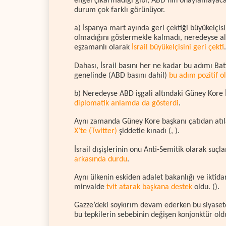
engel çıkarmadığı gibi, ABD’nin onaylamayaca
durum çok farklı görünüyor.
a) İspanya mart ayında geri çektiği büyükelçi
olmadığını göstermekle kalmadı, neredeyse ale
eşzamanlı olarak
İsrail büyükelçisini geri çekti
.
Dahası, İsrail basını her ne kadar bu adımı Bat
genelinde (ABD basını dahil)
bu adım pozitif o
b) Neredeyse ABD işgali altındaki Güney Kore
diplomatik anlamda da gösterdi
.
Aynı zamanda Güney Kore başkanı çatıdan atıl
X’te (Twitter)
şiddetle kınadı (, ).
İsrail dışişlerinin onu Anti-Semitik olarak s
arkasında durdu
.
Aynı ülkenin eskiden adalet bakanlığı ve iktid
minvalde
tvit atarak başkana destek
oldu. ().
Gazze’deki soykırım devam ederken bu siyasetçi
bu tepkilerin sebebinin değişen konjonktür oldu