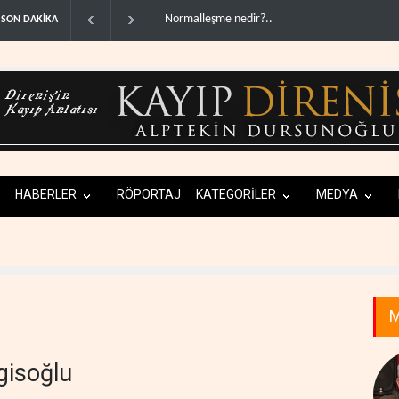
ABD'den Rus petrolünü alan ülkelere yüzde 10
SON DAKİKA
HABERLER
RÖPORTAJ
KATEGORİLER
MEDYA
M
gisoğlu