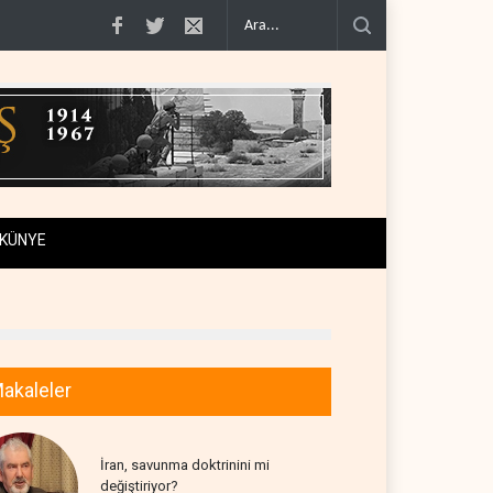
0'e varan g�..
Demokratlar Trump için azil süreci yerine soruşturma haz�..
KÜNYE
akaleler
İran, savunma doktrinini mi
değiştiriyor?