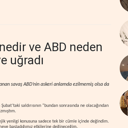
i nedir ve ABD neden
ye uğradı
yaşanan savaş ABD’nin askeri anlamda ezilmemiş olsa da
8 Şubat’taki saldırısının “bundan sonrasında ne olacağından
azmıştım.
tejik yenilgi konusuna sadece tek bir cümle içinde değindim.
meye başladığımız etkilerine değineceğim.