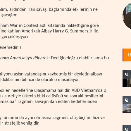
alım, ardından İran savaşı bağlamında etkilerinin ne
lışacağım.
nam War in Context adlı kitabında naklettiğine göre
ine katılan Amerikalı Albay Harry G. Summers Jr ile
 gerçekleşiyor:
 yenemediniz
G
sonra Amerikalıya dönerek
: Dediğin doğru olabilir, ama bu
ilyonu aşkın vatandaşını kaybetmiş bir devletin albayı
olduklarının bilincinde olarak o masadaydı.
an edilen hedeflerine ulaşamama halidir. ABD Vietnam’da o
uretiyle ülkenin bitki örtüsünü ve sonraki nesillerini
asına” rağmen, savaşın ilan edilen hedeflerinden
i anlamında aynı olmasına rağmen, oluş biçimi, hızı ve
r stratejik yenilgidir.