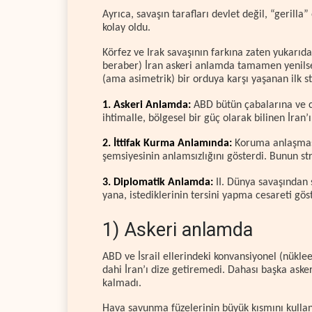
Ayrıca, savaşın tarafları devlet değil, “gerilla”
kolay oldu.
Körfez ve Irak savaşının farkına zaten yukar
beraber) İran askeri anlamda tamamen yenilse 
(ama asimetrik) bir orduya karşı yaşanan ilk stra
1. Askeri Anlamda:
ABD bütün çabalarına ve c
ihtimalle, bölgesel bir güç olarak bilinen İran’
2. İttifak Kurma Anlamında:
Koruma anlaşması
şemsiyesinin anlamsızlığını gösterdi. Bunun str
3. Diplomatik Anlamda:
II. Dünya savaşından 
yana, istediklerinin tersini yapma cesareti gös
1) Askeri anlamda
ABD ve İsrail ellerindeki konvansiyonel (nükle
dahi İran’ı dize getiremedi. Dahası başka asker
kalmadı.
Hava savunma füzelerinin büyük kısmını kullana