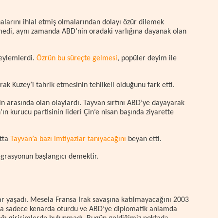
alarını ihlal etmiş olmalarından dolayı özür dilemek
medi, aynı zamanda ABD’nin oradaki varlığına dayanak olan
 eylemlerdi.
Özrün bu süreçte gelmesi
, popüler deyim ile
k Kuzey’i tahrik etmesinin tehlikeli olduğunu fark etti.
n arasında olan olaylardı. Tayvan sırtını ABD’ye dayayarak
 kurucu partisinin lideri Çin’e nisan başında ziyarette
tta
Tayvan’a bazı imtiyazlar tanıyacağını
beyan etti.
ntegrasyonun başlangıcı demektir.
ar yaşadı. Mesela Fransa Irak savaşına katılmayacağını 2003
Ama sadece kenarda oturdu ve ABD’ye diplomatik anlamda