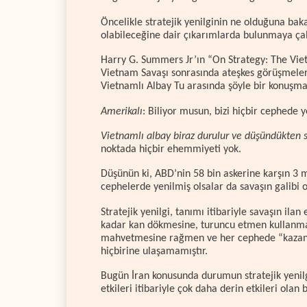
Öncelikle stratejik yenilginin ne olduğuna bak
olabileceğine dair çıkarımlarda bulunmaya ça
Harry G. Summers Jr’ın “On Strategy: The Viet
Vietnam Savaşı sonrasında ateşkes görüşmeler
Vietnamlı Albay Tu arasında şöyle bir konuşma
Amerikalı
: Biliyor musun, bizi hiçbir cephede
Vietnamlı albay biraz durulur ve düşündükten 
noktada hiçbir ehemmiyeti yok.
Düşünün ki, ABD’nin 58 bin askerine karşın 3 m
cephelerde yenilmiş olsalar da savaşın galibi 
Stratejik yenilgi, tanımı itibariyle savaşın il
kadar kan dökmesine, turuncu etmen kullanmak s
mahvetmesine rağmen ve her cephede “kazanm
hiçbirine ulaşamamıştır.
Bugün İran konusunda durumun stratejik yenilg
etkileri itibariyle çok daha derin etkileri olan bi