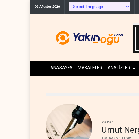
09 Ağustos 2026
ANASAYFA
MAKALELER
ANALİZLER
Yazar
Umut Ner
13/04/26 - 11:45