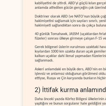
kabiliyetini de yitirdi. ABD’yi güçlü kılan gerç
anlamda atfedilen gücün gerçeğin çok üzerinde
Doktriner olarak ABD (ve NATO’nun büyük çoğu
hakimiyetini sağlamak için sayıları sınırlı, yen
hakimiyeti sağlandıktan sonra da çokça buluna
40 günlük Tomahawk, JASSM (uçaklardan fırlatıl
füzeler) sonrası ülkeye girmeye çalışan F-15 v
Gerek bölgesel üslerin vurulması uzaktaki hav
kıyılardan 1000 km uzakta duran uçak gemileri
kalkan uçaklar dahi ikmal yapmadan füzelerin
sağlanmadı.
Askeri anlamdaki en büyük ders, ABD’nin en bü
işlevsiz ve anlamsız olduğunun görülmesi oldu. 
ettiyse, Rusya ve Çin karşısında bunların hiçbir
2) İttifak kurma anlamın
Daha önceki yazıda Körfez Bölgesi ülkelerinin
yaptığını ve bunun sorgulanır hale geldiğini y