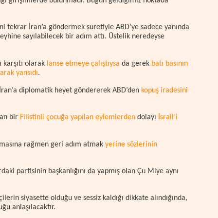
ğı girişimlerde bulunmadı. Bugün geldiğimiz noktada
sini tekrar İran’a göndermek suretiyle ABD’ye sadece yanında
yhine sayılabilecek bir adım attı. Üstelik neredeyse
ı karşıtı olarak
lanse etmeye çalıştıysa
da gerek
batı basının
larak yansıdı
.
 İran’a diplomatik heyet göndererek ABD’den
kopuş iradesini
an bir
Filistinli çocuğa yapılan eylemlerden
dolayı
İsrail’i
uçlamasına rağmen geri adım atmak
yerine sözlerinin
ardaki partisinin başkanlığını da yapmış olan Çu Miye aynı
lerin siyasette olduğu ve sessiz kaldığı dikkate alındığında,
ğu anlaşılacaktır.