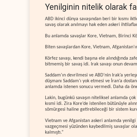
Yenilginin nitelik olarak fa
ABD ikinci dünya savaşından beri bir kısmı ikt
savaş olarak anılmayı hak eden askeri ihtilafla
Bu anlamda savaşlar Kore, Vietnam, Birinci Kör
Biten savaşlardan Kore, Vietnam, Afganistan’ın
Körfez savaşı, kendi başına ele alındığında za
bitmemiş bir savaş idi. Irak savaşı onun devam
Saddam’ın devrilmesi ve ABD’nin Irak’a yerleşm
düşmanı Saddam’ı yok etmesi ve İran’a dostane 
anlamda istenen sonucu vermedi. Daha da öneml
Lakin, bugünkü savaşın niteliksel anlamda çok 
kısmi idi. Zira Kore’de istenilen bütünüyle al
sömürgesi haline getirebileceği bir sistem ku
Vietnam ve Afganistan askeri anlamda yenilgi 
vazgeçmesi yüzünden kaybedilmiş savaşlar ola
kalmıştı.”