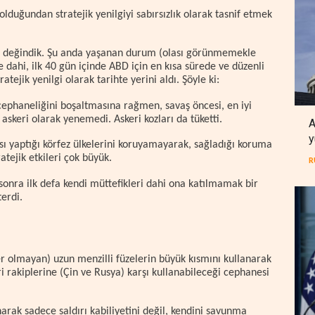
 olduğundan stratejik yenilgiyi sabırsızlık olarak tasnif etmek
ıda değindik. Şu anda yaşanan durum (olası görünmemekle
dahi, ilk 40 gün içinde ABD için en kısa sürede ve düzenli
tejik yenilgi olarak tarihte yerini aldı. Şöyle ki:
ephaneliğini boşaltmasına rağmen, savaş öncesi, en iyi
ı askeri olarak yenemedi. Askeri kozları da tüketti.
A
y
 yaptığı körfez ülkelerini koruyamayarak, sağladığı koruma
atejik etkileri çok büyük.
R
sonra ilk defa kendi müttefikleri dahi ona katılmamak bir
terdi.
er olmayan) uzun menzilli füzelerin büyük kısmını kullanarak
i rakiplerine (Çin ve Rusya) karşı kullanabileceği cephanesi
rak sadece saldırı kabiliyetini değil, kendini savunma