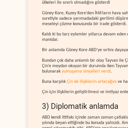
ülkeleri ile sınırlı olmadığını gösterdi
Güney Kore, Kuzey Kore’den İHA’ların hava sah
suretiyle sadece yarımadadaki gerilimi düşür
meseleyi çözme konusunda bir irade gösterdi.
Kaldı ki bu tarz eylemler yıllarca devam eden
manidar.
Bir anlamda Güney Kore ABD’ye sırtını dayayara
Bundan çok daha anlamlı bir olay Tayvan ile Çi
Çin’e meydan okuyan bir durumda iken Tayvan’ın
bulunarak
yumuşama sinyalleri verdi
.
Buna karşılık
Çin de ilişkilerin artacağını
ve ha
Çin için ilişkilerin geliştirilmesi ve imtiyaz e
3) Diplomatik anlamda
ABD kendi ittifakı içinde zaman zaman çatlakl
yılında beyan ettiğinde bu konuda yalnızdı. 