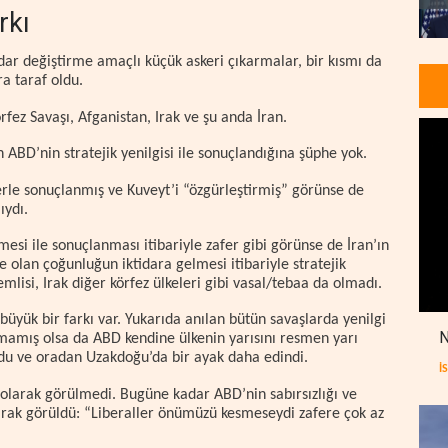
rkı
idar değiştirme amaçlı küçük askeri çıkarmalar, bir kısmı da
ra taraf oldu.
fez Savaşı, Afganistan, Irak ve şu anda İran.
 ABD’nin stratejik yenilgisi ile sonuçlandığına şüphe yok.
ferle sonuçlanmış ve Kuveyt’i “özgürleştirmiş” görünse de
ıydı.
esi ile sonuçlanması itibariyle zafer gibi görünse de İran’ın
olan çoğunluğun iktidara gelmesi itibariyle stratejik
isi, Irak diğer körfez ülkeleri gibi vasal/tebaa da olmadı.
büyük bir farkı var. Yukarıda anılan bütün savaşlarda yenilgi
N
ınmamış olsa da ABD kendine ülkenin yarısını resmen yarı
rdu ve oradan Uzakdoğu’da bir ayak daha edindi.
İ
olarak görülmedi. Bugüne kadar ABD’nin sabırsızlığı ve
rak görüldü: “Liberaller önümüzü kesmeseydi zafere çok az