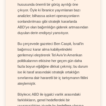
hususunda önemli bir görüş ayrılığı öne
çıkıyor. Öyle ki İbranice yayımlanan bazı
analizler; bilhassa askeri operasyonların
sonlandırılması gibi stratejik kararlarda
ABD’ye olan bağımlılığın giderek artmasından
duyulan derin endişeyi yansıtıyor.
Bu çerçevede gazeteci Ben Caspit, İsrail’in
bağımsız karar alma kabiliyetindeki
gerilemeyi eleştirerek Tel Aviv’in Amerikan
politikalarının etkisine her geçen gün daha
fazla boyun eğdiğine dikkat çekmiş; bu durum
ise iki taraf arasındaki stratejik ortaklığın
sınırlarına dair hararetli bir iç tartışmanın fitilini
ateşlemiştir.
Böylece; ABD ile işgalci varlık arasındaki
farklılıkların, genel hedeflerdeki bir
uyuşmazlıktan ziyade bu hedeflere ulaşma