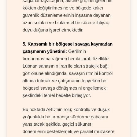
sağlanamayacağına; aksine güç dengelerinin
kökten değiştirilmesine ve bölgede kalıcı
güvenlik düzenlemelerinin inşasına dayanan,
uzun soluklu ve birikimsel bir sürece ihtiyaç
duyulduğuna işaret etmektedir.
5. Kapsamlı bir bölgesel savaşa kaymadan
çatışmanın yönetimi:
Gerilimin
tırmanmasına rağmen her iki taraf; özellikle
Lübnan sahasının İran ile olan stratejik bağı
göz önüne alındığında, savaşın ritmini kontrol
altında tutmak ve çatışmanın topyekûn bir
bölgesel savaşa dönüşmesini engellemek
şeklindeki temel hedefte birleşiyor.
Bu noktada ABD’nin rolü; kontrollü ve düşük
yoğunluklu bir tırmanışı sürdürme çabasını
yansıtacak şekilde, geçici sükunet
dönemlerini desteklemek ve paralel müzakere