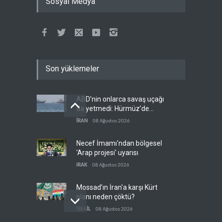
Sosyal Medya
Son yüklemeler
ABD’nin onlarca savaş uçağı
da yetmedi: Hürmüz’de
gemi vuruldu
İRAN
08 Ağustos 2026
Necef İmamı'ndan bölgesel
'Arap projesi' uyarısı
IRAK
08 Ağustos 2026
Mossad’ın İran'a karşı Kürt
planı neden çöktü?
İSRAİL
08 Ağustos 2026