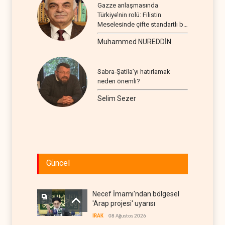
Gazze anlaşmasında
Türkiye’nin rolü: Filistin
Meselesinde çifte standartlı bir
seyir
Muhammed NUREDDİN
Sabra-Şatila’yı hatırlamak
neden önemli?
Selim Sezer
Güncel
Necef İmamı'ndan bölgesel
'Arap projesi' uyarısı
IRAK
08 Ağustos 2026