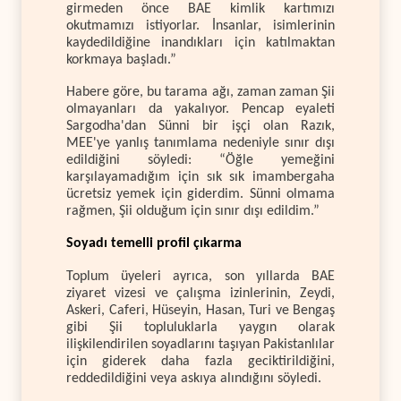
girmeden önce BAE kimlik kartımızı
okutmamızı istiyorlar. İnsanlar, isimlerinin
kaydedildiğine inandıkları için katılmaktan
korkmaya başladı.”
Habere göre, bu tarama ağı, zaman zaman Şii
olmayanları da yakalıyor. Pencap eyaleti
Sargodha'dan Sünni bir işçi olan Razık,
MEE'ye yanlış tanımlama nedeniyle sınır dışı
edildiğini söyledi: “Öğle yemeğini
karşılayamadığım için sık sık imambergaha
ücretsiz yemek için giderdim. Sünni olmama
rağmen, Şii olduğum için sınır dışı edildim.”
Soyadı temelli profil çıkarma
Toplum üyeleri ayrıca, son yıllarda BAE
ziyaret vizesi ve çalışma izinlerinin, Zeydi,
Askeri, Caferi, Hüseyin, Hasan, Turi ve Bengaş
gibi Şii topluluklarla yaygın olarak
ilişkilendirilen soyadlarını taşıyan Pakistanlılar
için giderek daha fazla geciktirildiğini,
reddedildiğini veya askıya alındığını söyledi.