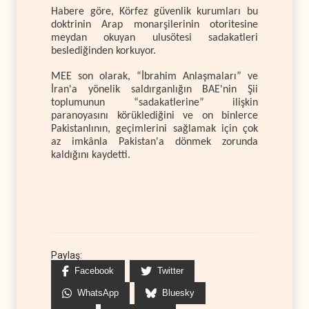
Habere göre, Körfez güvenlik kurumları bu
doktrinin Arap monarşilerinin otoritesine
meydan okuyan ulusötesi sadakatleri
beslediğinden korkuyor.
MEE son olarak, “İbrahim Anlaşmaları” ve
İran'a yönelik saldırganlığın BAE'nin Şii
toplumunun “sadakatlerine” ilişkin
paranoyasını körüklediğini ve on binlerce
Pakistanlının, geçimlerini sağlamak için çok
az imkânla Pakistan'a dönmek zorunda
kaldığını kaydetti.
Paylaş:
Facebook
Twitter
WhatsApp
Bluesky