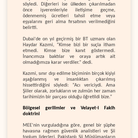
söyledi. Diğerleri ise ülkeden çıkarılmadan
önce işverenleriyle iletişime geçme,
ödenmemiş ücretleri tahsil etme veya
eşyalarını geri alma fırsatının verilmediğini
belirtti.
Dubai'de on yıl geçirmiş bir BT uzmanı olan
Haydar Kazımi, “Kimse bizi bir suçla itham
etmedi. Kimse bize kanıt göstermedi.
İnancımıza baktılar ve oraya artık ait
olmadığımıza karar verdiler.” dedi.
Kazımi, sınır dışı edilme biçiminin birçok kişiyi
aşağılanmış ve insanlıktan çıkarılmış
hissettirdiğini söyledi: “Acı vericiydi. Ama
Şiiler olarak, zorlukların ve zulmün her zaman
tarihimizin bir parçası olduğu öğretildi bize.”
Bölgesel gerilimler ve Velayet-i Fakih
doktrini
MEE'nin vurguladığına göre, genel bir şüphe
havasına rağmen güvenlik analistleri ve Şii
toplum liderleri, Pakistanlı Şii Müslümanların