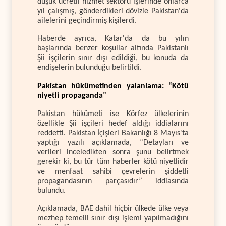
düşük ücretli hizmet sektörü işlerinde onlarca
yıl çalışmış, gönderdikleri dövizle Pakistan'da
ailelerini geçindirmiş kişilerdi.
Haberde ayrıca, Katar'da da bu yılın
başlarında benzer koşullar altında Pakistanlı
Şii işçilerin sınır dışı edildiği, bu konuda da
endişelerin bulunduğu belirtildi.
Pakistan hükümetinden yalanlama: “Kötü
niyetli propaganda”
Pakistan hükümeti ise Körfez ülkelerinin
özellikle Şii işçileri hedef aldığı iddialarını
reddetti. Pakistan İçişleri Bakanlığı 8 Mayıs'ta
yaptığı yazılı açıklamada, “Detayları ve
verileri inceledikten sonra şunu belirtmek
gerekir ki, bu tür tüm haberler kötü niyetlidir
ve menfaat sahibi çevrelerin şiddetli
propagandasının parçasıdır” iddiasında
bulundu.
Açıklamada, BAE dahil hiçbir ülkede ülke veya
mezhep temelli sınır dışı işlemi yapılmadığını