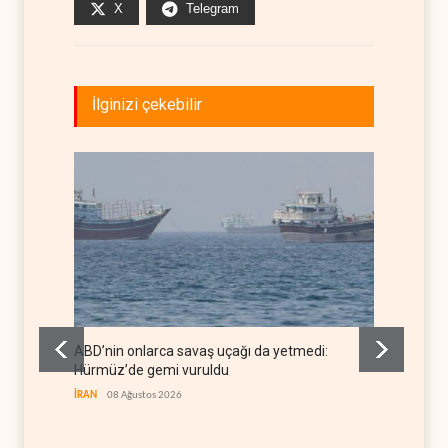
X
Telegram
İlginizi çekebilir
ABD’nin onlarca savaş uçağı da yetmedi:
Necef 
Hürmüz’de gemi vuruldu
uyarısı
İRAN
08 Ağustos 2026
IRAK
08