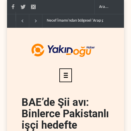
Mossad’ın İran'a karşı Kürt planı neden çöktü?..
BAE’de Şii avı:
Binlerce Pakistanlı
işçi hedefte