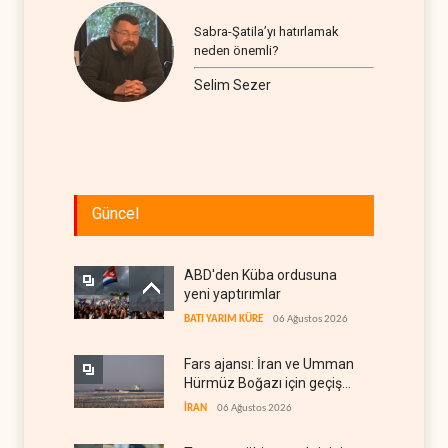
Sabra-Şatila’yı hatırlamak
neden önemli?
Selim Sezer
Güncel
ABD'den Küba ordusuna
yeni yaptırımlar
BATI YARIM KÜRE
06 Ağustos 2026
Fars ajansı: İran ve Umman
Hürmüz Boğazı için geçiş
koridorlarında anlaştı
İRAN
06 Ağustos 2026