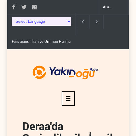
Fars ajansı: İran ve Umman Hürmüz Boğazı için geçiş..
Trump, mühimmat
Deraa'da