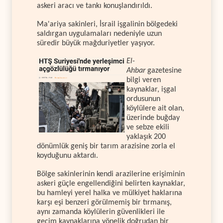
askeri aracı ve tankı konuşlandırıldı.
Ma'ariya sakinleri, İsrail işgalinin bölgedeki
saldırgan uygulamaları nedeniyle uzun
süredir büyük mağduriyetler yaşıyor.
El-
Ahbar
gazetesine
bilgi veren
kaynaklar, işgal
ordusunun
köylülere ait olan,
üzerinde buğday
ve sebze ekili
yaklaşık 200
dönümlük geniş bir tarım arazisine zorla el
koyduğunu aktardı.
Bölge sakinlerinin kendi arazilerine erişiminin
askeri güçle engellendiğini belirten kaynaklar,
bu hamleyi yerel halka ve mülkiyet haklarına
karşı eşi benzeri görülmemiş bir tırmanış,
aynı zamanda köylülerin güvenlikleri ile
geçim kaynaklarına yönelik doğrudan bir