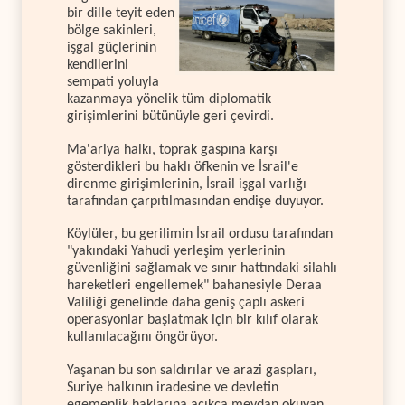
bir dille teyit eden
bölge sakinleri,
işgal güçlerinin
kendilerini
sempati yoluyla
kazanmaya yönelik tüm diplomatik
girişimlerini bütünüyle geri çevirdi.
Ma'ariya halkı, toprak gaspına karşı
gösterdikleri bu haklı öfkenin ve İsrail'e
direnme girişimlerinin, İsrail işgal varlığı
tarafından çarpıtılmasından endişe duyuyor.
Köylüler, bu gerilimin İsrail ordusu tarafından
"yakındaki Yahudi yerleşim yerlerinin
güvenliğini sağlamak ve sınır hattındaki silahlı
hareketleri engellemek" bahanesiyle Deraa
Valiliği genelinde daha geniş çaplı askeri
operasyonlar başlatmak için bir kılıf olarak
kullanılacağını öngörüyor.
Yaşanan bu son saldırılar ve arazi gaspları,
Suriye halkının iradesine ve devletin
egemenlik haklarına açıkça meydan okuyan