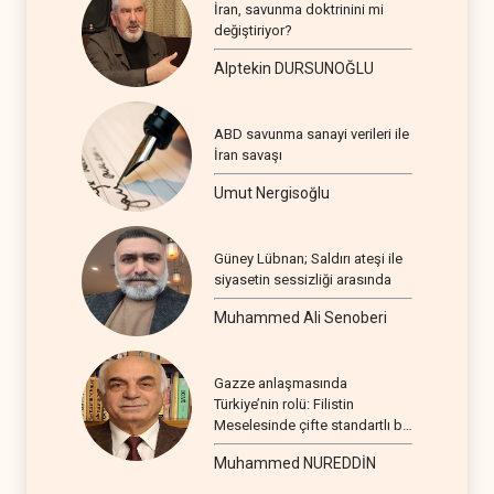
İran, savunma doktrinini mi
değiştiriyor?
Alptekin DURSUNOĞLU
ABD savunma sanayi verileri ile
İran savaşı
Umut Nergisoğlu
Güney Lübnan; Saldırı ateşi ile
siyasetin sessizliği arasında
Muhammed Ali Senoberi
Gazze anlaşmasında
Türkiye’nin rolü: Filistin
Meselesinde çifte standartlı bir
seyir
Muhammed NUREDDİN