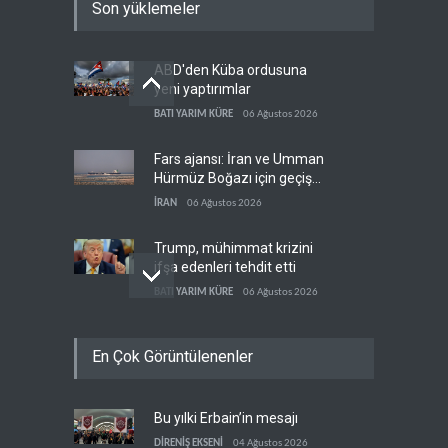
Son yüklemeler
ABD'den Küba ordusuna
yeni yaptırımlar
BATI YARIM KÜRE
06 Ağustos 2026
Fars ajansı: İran ve Umman
Hürmüz Boğazı için geçiş
koridorlarında anlaştı
İRAN
06 Ağustos 2026
Trump, mühimmat krizini
ifşa edenleri tehdit etti
BATI YARIM KÜRE
06 Ağustos 2026
Demokratlar: Trump Batı
En Çok Görüntülenenler
Şeria'da işgalci
yerleşimcilere cezasızlık
BATI YARIM KÜRE
06 Ağustos 2026
sağladı
Bu yılki Erbain’in mesajı
İsrail, beyin göçünde rekora
koşuyor
DİRENİŞ EKSENİ
04 Ağustos 2026