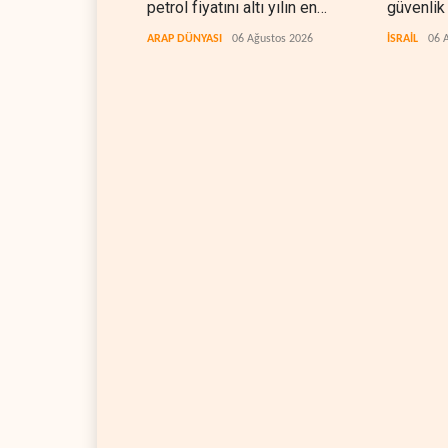
petrol fiyatını altı yılın en
güvenlik
düşüğüne indirdi
ARAP DÜNYASI
06 Ağustos 2026
İSRAİL
06 