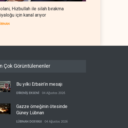
olani, Hizbullah ile silah bırakma
iyaloğu için kanal arıyor
ÜBNAN
n Çok Görüntülenenler
Bu yılki Erbain’in mesajı
DİRENİŞ EKSENİ
04 Ağustos 2026
Gazze örneğinin ötesinde
Güney Lübnan
LÜBNAN DOSYASI
04 Ağustos 2026