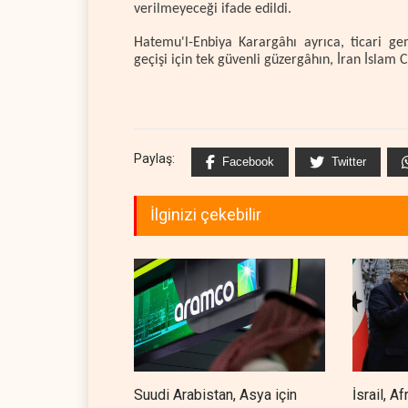
verilmeyeceği ifade edildi.
Hatemu'l-Enbiya Karargâhı ayrıca, ticari ge
geçişi için tek güvenli güzergâhın, İran İslam 
Paylaş:
Facebook
Twitter
İlginizi çekebilir
Suudi Arabistan, Asya için
İsrail, A