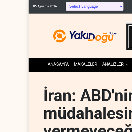
Suudi Arabistan, 
06 Ağustos 2026
ANASAYFA
MAKALELER
ANALİZLER
İran: ABD'n
müdahalesin
vermeyeceğ