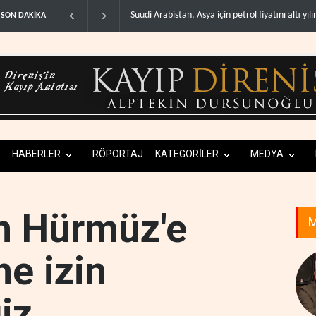
Asya için petrol fiyatını altı yılın ..
İsrail, Afrika Boynuzu'nu yeni güvenlik hat
SON DAKİKA
HABERLER
RÖPORTAJ
KATEGORİLER
MEDYA
in Hürmüz'e
M
e izin
iz