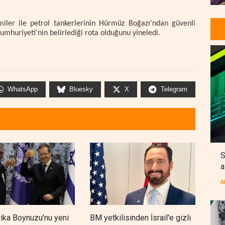
miler ile petrol tankerlerinin Hürmüz Boğazı'ndan güvenli
Cumhuriyeti'nin belirlediği rota olduğunu yineledi.
WhatsApp
Bluesky
X
Telegram
S
a
A
frika Boynuzu'nu yeni
BM yetkilisinden İsrail'e gizli
Cola