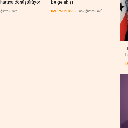
 hattına dönüştürüyor
belge akışı
bıra
arıy
Ağustos 2026
BATI YARIM KÜRE
06 Ağustos 2026
LÜBN
İ
h
İ