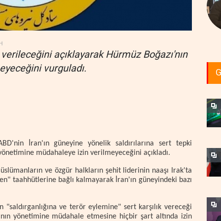
H
ık verileceğini açıklayarak Hürmüz Boğazı'nın
yeceğini vurguladı.
G
'nin İran'ın güneyine yönelik saldırılarına sert tepki
yönetimine müdahaleye izin verilmeyeceğini açıkladı.
lümanların ve özgür halkların şehit liderinin naaşı Irak'ta
en" taahhütlerine bağlı kalmayarak İran'ın güneyindeki bazı
n "saldırganlığına ve terör eylemine" sert karşılık vereceği
ın yönetimine müdahale etmesine hiçbir şart altında izin