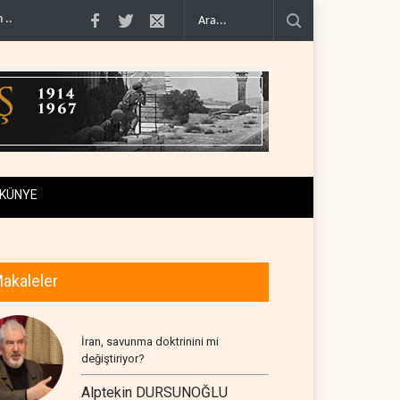
tına dönüşt..
BM yetkilisinden İsrail'e gizli belge akışı..
Colani, Hizbullah ile 
KÜNYE
akaleler
İran, savunma doktrinini mi
değiştiriyor?
Alptekin DURSUNOĞLU