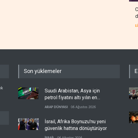
C
d
L
Son yüklemeler
E
ek
Suudi Arabistan, Asya için
petrol fiyatını altı yılın en
düşüğüne indirdi
ARAP DÜNYASI
06 Ağustos 2026
İsrail, Afrika Boynuzu'nu yeni
güvenlik hattına dönüştürüyor
İSRAİL
06 Ağustos 2026