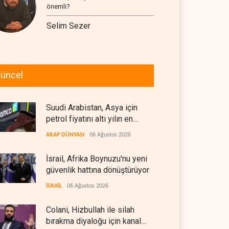
önemli?
Selim Sezer
üncel
Suudi Arabistan, Asya için
petrol fiyatını altı yılın en
düşüğüne indirdi
ARAP DÜNYASI
06 Ağustos 2026
İsrail, Afrika Boynuzu'nu yeni
güvenlik hattına dönüştürüyor
İSRAİL
06 Ağustos 2026
Colani, Hizbullah ile silah
bırakma diyaloğu için kanal