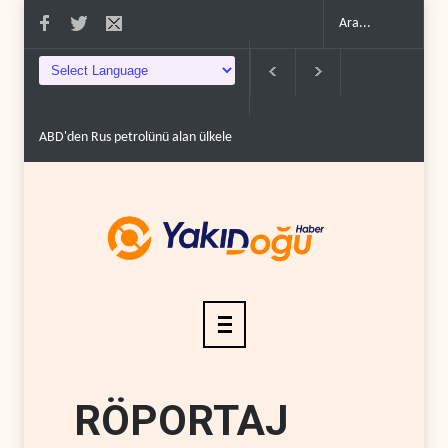
 100'e varan g�..
Demokratlar Trump için azil süreci yerine soruşturma haz�
RÖPORTAJ