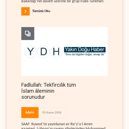
Bakanlığı’nın daveti üzerine bir grup Iraklı Türkmen
Tümünü Oku
Fadlullah: Tekfircilik tüm
İslam âleminin
sorunudur
Admin
05 Kasım 2006
SAAF- Kuveyt’te yayınlanan er-Re’y’u-l Amm
gazetesi, Lübnan’ın saygın alimlerinden Muhammed