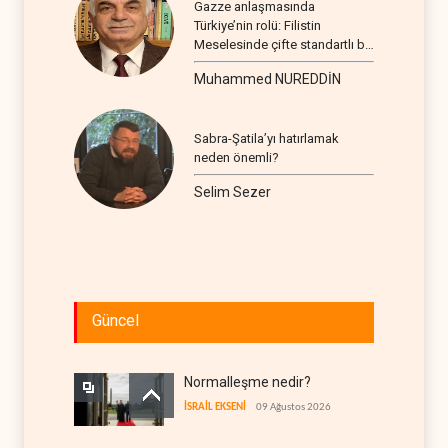
Gazze anlaşmasında
Türkiye’nin rolü: Filistin
Meselesinde çifte standartlı bir
seyir
Muhammed NUREDDİN
Sabra-Şatila’yı hatırlamak
neden önemli?
Selim Sezer
Güncel
Normalleşme nedir?
İSRAİL EKSENİ
09 Ağustos 2026