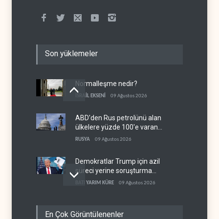
Son yüklemeler
Normalleşme nedir?
İSRAİL EKSENİ
09 Ağustos 2026
ABD'den Rus petrolünü alan
ülkelere yüzde 100'e varan
gümrük vergisi
RUSYA
09 Ağustos 2026
Demokratlar Trump için azil
süreci yerine soruşturma
hazırlıyor
BATI YARIM KÜRE
09 Ağustos 2026
Hürmüz krizi Guyana ve
En Çok Görüntülenenler
Afrika'daki petrol