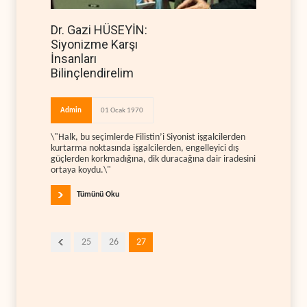
Dr. Gazi HÜSEYİN:
Siyonizme Karşı
İnsanları
Bilinçlendirelim
Admin
01 Ocak 1970
\"Halk, bu seçimlerde Filistin’i Siyonist işgalcilerden
kurtarma noktasında işgalcilerden, engelleyici dış
güçlerden korkmadığına, dik duracağına dair iradesini
ortaya koydu.\"
Tümünü Oku
25
26
27