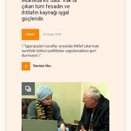
Mukteda es Sadr: Irak’ta
çıkan tüm fesadın ve
ihtilafın kaynağı işgal
güçleridir.
Admin
01 Ocak 1970
\"İşgal güçleri taraflar arasında ihtilaf çıkarmak
suretiyle bölücü politikalar uygulamaktan geri
durmuyor.\"
Tümünü Oku