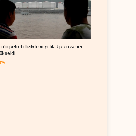
in'in petrol ithalatı on yıllık dipten sonra
ükseldi
SYA