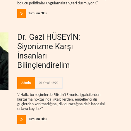
bölücü politikalar uygulamaktan geri durmuyor.\"
Tümünü Oku
Dr. Gazi HÜSEYİN:
Siyonizme Karşı
İnsanları
Bilinçlendirelim
Admin
01 Ocak 1970
\"Halk, bu seçimlerde Filistin’i Siyonist işgalcilerden
kurtarma noktasında işgalcilerden, engelleyici dış
güçlerden korkmadığına, dik duracağına dair iradesini
ortaya koydu.\"
Tümünü Oku