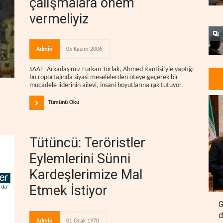
çalışmalara önem
vermeliyiz
Admin
05 Kasım 2006
SAAF- Arkadaşımız Furkan Torlak, Ahmed Rantisi’yle yaptığı
bu röportajında siyasi meselelerden öteye geçerek bir
mücadele liderinin ailevi, insani boyutlarına ışık tutuyor.
Tümünü Oku
Tütüncü: Teröristler
Eylemlerini Sünni
Kardeşlerimize Mal
Etmek İstiyor
G
d
Admin
01 Ocak 1970