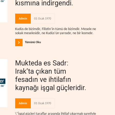
kısmına indirgendi.
Admin
01 Ocak 1970
Kudüs de bizimdir, Filistin’in tümü de bizimdir. Mesele ne
sokak meselesidir, ne Kudüs’ün yarısıdır, ne bir kısmıdır.
Tümünü Oku
Mukteda es Sadr:
Irak’ta çıkan tüm
fesadın ve ihtilafın
kaynağı işgal güçleridir.
Admin
01 Ocak 1970
\"İşgal güçleri taraflar arasında ihtilaf çıkarmak suretiyle