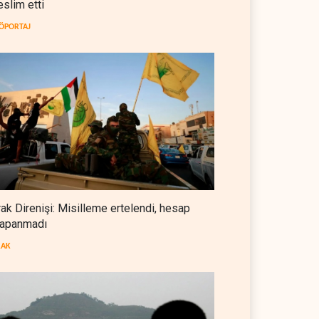
eslim etti
İsrail güçleri Lübnan ordusunu
hedef aldı
ÖPORTAJ
LÜBNAN
07 Ağustos 2026
Foreign Affairs: ABD
Ortadoğu'dan elini çekmeli
BATI YARIM KÜRE
07 Ağustos 2026
Suudi Arabistan, Türkiye ve
Pakistan ortak savunma
anlaşması imzaladı
ARAP DÜNYASI
07 Ağustos 2026
rak Direnişi: Misilleme ertelendi, hesap
apanmadı
ABD, Suudi Arabistan'dan
petrol ithalatını 40 yıl sonra ilk
RAK
kez durdurdu
BATI YARIM KÜRE
07 Ağustos 2026