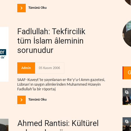
Tümünü Oku
Fadlullah: Tekfircilik
tüm İslam âleminin
sorunudur
Admin
05 Kasım 2006
G
SAAF- Kuveyt’te yayınlanan er-Re’y’u-l Amm gazetesi,
Lübnan’ın saygın alimlerinden Muhammed Hüseyin
Fadlullah’la bir röportaj
Tümünü Oku
Ahmed Rantisi: Kültürel