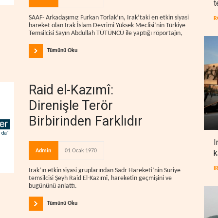
t
SAAF- Arkadaşımız Furkan Torlak’ın, Irak’taki en etkin siyasi
R
hareket olan Irak İslam Devrimi Yüksek Meclisi’nin Türkiye
Temsilcisi Sayın Abdullah TÜTÜNCÜ ile yaptığı röportajın,
Tümünü Oku
Raid el-Kazımî:
Direnişle Terör
Birbirinden Farklıdır
I
Admin
01 Ocak 1970
k
I
Irak’ın etkin siyasi gruplarından Sadr Hareketi’nin Suriye
temsilcisi Şeyh Raid El-Kazımî, hareketin geçmişini ve
bugününü anlattı.
Tümünü Oku