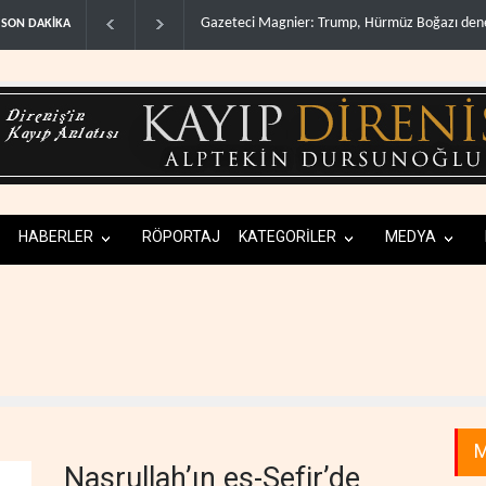
Irak Direnişi: Misilleme ertelendi, hesap kapan
SON DAKİKA
HABERLER
RÖPORTAJ
KATEGORİLER
MEDYA
M
Nasrullah’ın es-Sefir’de