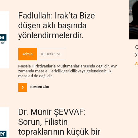
Fadlullah: Irak’ta Bize
düşen aklı başında
yönlendirmelerdir.
Ç
y
Admin
01 Ocak 1970
A
Mesele Hıristiyanlarla Müslümanlar arasında değildir. Aynı
zamanda mesele, ilericilik-gericilik veya gelenekselcilik
meselesi de değildir.
Tümünü Oku
Dr. Münir ŞEVVAF:
Sorun, Filistin
topraklarının küçük bir