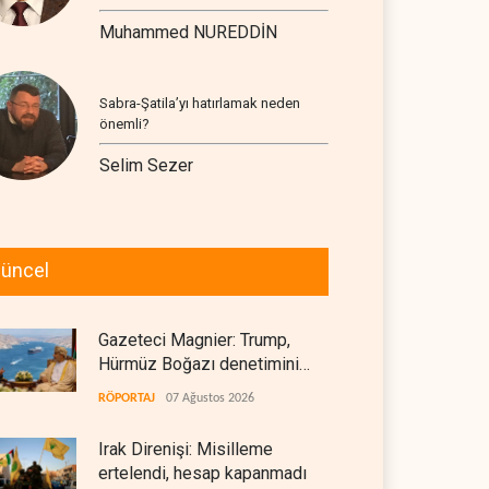
Muhammed NUREDDİN
Sabra-Şatila’yı hatırlamak neden
önemli?
Selim Sezer
üncel
Gazeteci Magnier: Trump,
Hürmüz Boğazı denetimini
doğrudan İran ve Umman'a
RÖPORTAJ
07 Ağustos 2026
teslim etti
Irak Direnişi: Misilleme
ertelendi, hesap kapanmadı