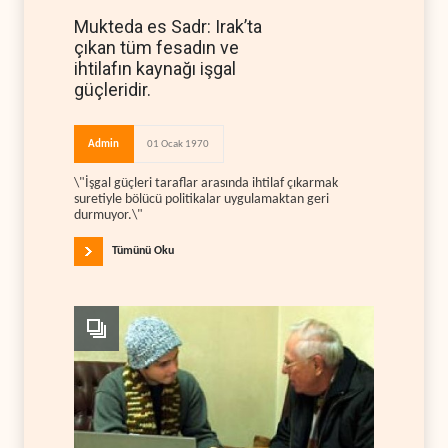
Mukteda es Sadr: Irak’ta
çıkan tüm fesadın ve
ihtilafın kaynağı işgal
güçleridir.
Admin
01 Ocak 1970
\"İşgal güçleri taraflar arasında ihtilaf çıkarmak
suretiyle bölücü politikalar uygulamaktan geri
durmuyor.\"
Tümünü Oku