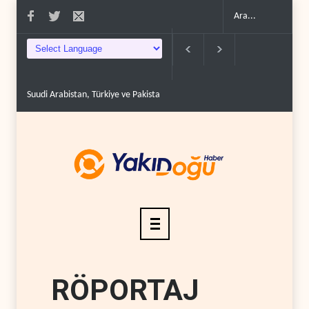
tak savunma anlaşma..
ABD, Suudi Arabistan'dan petrol ithalatını 40 yıl sonra i.
RÖPORTAJ