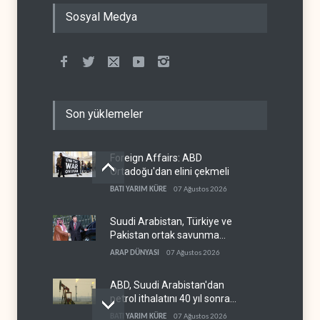
Sosyal Medya
Son yüklemeler
Foreign Affairs: ABD
Ortadoğu'dan elini çekmeli
BATI YARIM KÜRE
07 Ağustos 2026
Suudi Arabistan, Türkiye ve
Pakistan ortak savunma
anlaşması imzaladı
ARAP DÜNYASI
07 Ağustos 2026
ABD, Suudi Arabistan'dan
petrol ithalatını 40 yıl sonra
ilk kez durdurdu
BATI YARIM KÜRE
07 Ağustos 2026