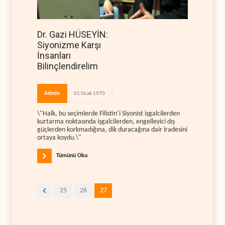
Dr. Gazi HÜSEYİN:
Siyonizme Karşı
İnsanları
Bilinçlendirelim
Admin
01 Ocak 1970
\"Halk, bu seçimlerde Filistin’i Siyonist işgalcilerden
kurtarma noktasında işgalcilerden, engelleyici dış
güçlerden korkmadığına, dik duracağına dair iradesini
ortaya koydu.\"
Tümünü Oku
25
26
27