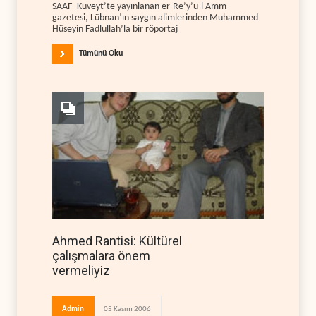
SAAF- Kuveyt’te yayınlanan er-Re’y’u-l Amm
gazetesi, Lübnan’ın saygın alimlerinden Muhammed
Hüseyin Fadlullah’la bir röportaj
Tümünü Oku
Ahmed Rantisi: Kültürel
çalışmalara önem
vermeliyiz
Admin
05 Kasım 2006