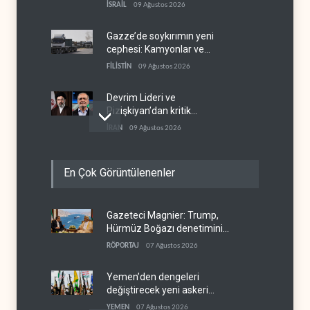
İSRAİL
09 Ağustos 2026
Gazze’de soykırımın yeni
cephesi: Kamyonlar ve
sürücüler de hedefte
FİLİSTİN
09 Ağustos 2026
Devrim Lideri ve
Pizişkiyan’dan kritik
görüşme
İRAN
09 Ağustos 2026
Yemen’den Suudi destekli
En Çok Görüntülenenler
güçlere büyük operasyon
YEMEN
09 Ağustos 2026
Gazeteci Magnier: Trump,
Grönland’da izinsiz sondaj
Hürmüz Boğazı denetimini
hamlesi
doğrudan İran ve Umman'a
RÖPORTAJ
07 Ağustos 2026
BATI YARIM KÜRE
09 Ağustos 2026
teslim etti
Yemen’den dengeleri
değiştirecek yeni askeri
denklem
YEMEN
07 Ağustos 2026