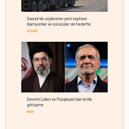
gümrük vergisi
RUSYA
09 Ağustos 2026
Demokratlar Trump için azil
Gazze’de soykırımın yeni cephesi:
süreci yerine soruşturma
Kamyonlar ve sürücüler de hedefte
hazırlıyor
BATI YARIM KÜRE
09 Ağustos 2026
FİLİSTİN
Devrim Lideri ve Pizişkiyan’dan kritik
görüşme
İRAN