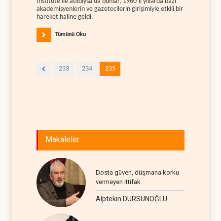
Institute ile atıldıysa da bunlar, 1960’lı yıllarda bazı
akademisyenlerin ve gazetecilerin girişimiyle etkili bir
hareket haline geldi.
Tümünü Oku
233
234
235
Makaleler
Dosta güven, düşmana korku
vermeyen ittifak
Alptekin DURSUNOĞLU