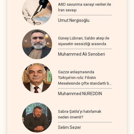
ABD savunma sanayi verileri ile
İran savaşı
Umut Nergisoğlu
Güney Lübnan; Saldırı ateşi ile
siyasetin sessizliği arasında
Muhammed Ali Senoberi
Gazze anlaşmasında
Türkiye’nin rolü: Filistin
Meselesinde çifte standartlı bir
seyir
Muhammed NUREDDİN
Sabra-Şatila’yı hatırlamak
neden önemli?
Selim Sezer