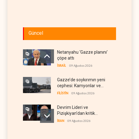
Güncel
Netanyahu ‘Gazze planını’
çöpe attı
İSRAİL
09 Ağustos 2026
Gazze’de soykırımın yeni
cephesi: Kamyonlar ve
sürücüler de hedefte
FİLİSTİN
09 Ağustos 2026
Devrim Lideri ve
Pizişkiyan’dan kritik
görüşme
İRAN
09 Ağustos 2026
Yemen’den Suudi destekli