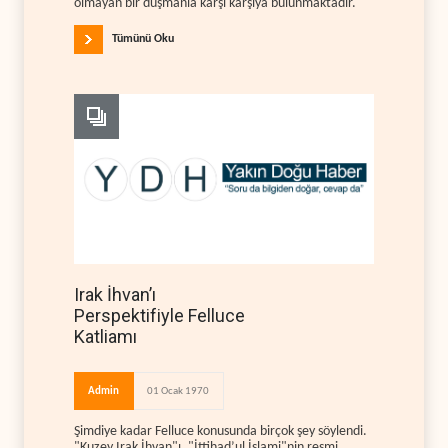
olmayan bir düşmanla karşı karşıya bulunmaktadır.
Tümünü Oku
Irak İhvan’ı
Perspektifiyle Felluce
Katliamı
Admin
01 Ocak 1970
Şimdiye kadar Felluce konusunda birçok şey söylendi.
"Kuzey Irak İhvan"ı, "İttihad’ul İslami"nin resmi