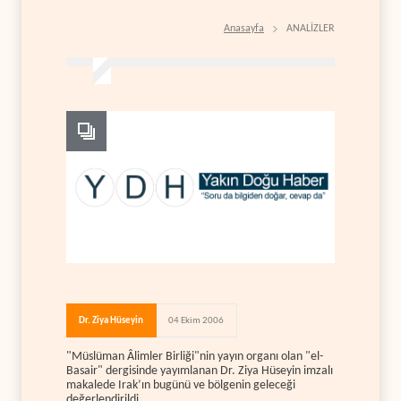
Anasayfa
ANALİZLER
Dr. Ziya Hüseyin
04 Ekim 2006
"Müslüman Âlimler Birliği"nin yayın organı olan "el-
Basair" dergisinde yayımlanan Dr. Ziya Hüseyin imzalı
makalede Irak’ın bugünü ve bölgenin geleceği
değerlendirildi.