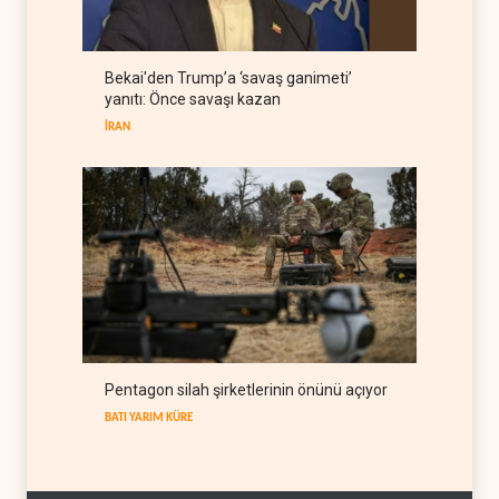
ASYA
07 Ağustos 2026
BAE, OPEC'ten ayrıldıktan
Bekai'den Trump’a ‘savaş ganimeti’
sonra petrol üretimini rekor
yanıtı: Önce savaşı kazan
düzeye çıkardı
ARAP DÜNYASI
07 Ağustos 2026
İRAN
Pentagon silah şirketlerinin önünü açıyor
BATI YARIM KÜRE