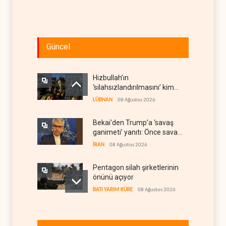
Güncel
Hizbullah’ın
‘silahsızlandırılmasını’ kim
denetleyecek?
LÜBNAN
08 Ağustos 2026
Bekai'den Trump’a ‘savaş
ganimeti’ yanıtı: Önce savaşı
kazan
İRAN
08 Ağustos 2026
Pentagon silah şirketlerinin
önünü açıyor
BATI YARIM KÜRE
08 Ağustos 2026
İsrail’in Güney Lübnan
saldırıları sürüyor, Beyrut