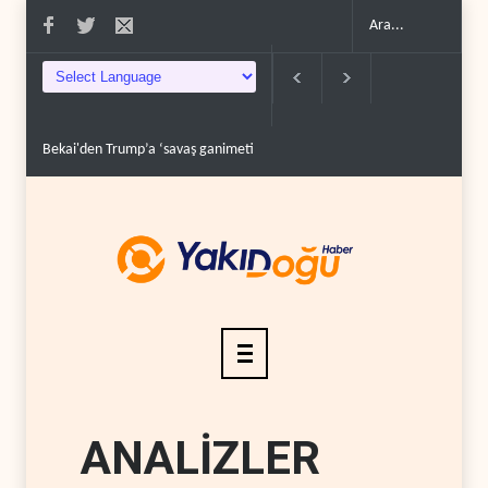
Bekai'den Trump’a ‘savaş ganimeti’ yanıtı: Önce sa..
Pentagon silah şir
ANALİZLER