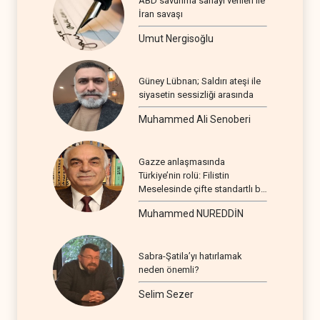
ABD savunma sanayi verileri ile
İran savaşı
Umut Nergisoğlu
Güney Lübnan; Saldırı ateşi ile
siyasetin sessizliği arasında
Muhammed Ali Senoberi
Gazze anlaşmasında
Türkiye’nin rolü: Filistin
Meselesinde çifte standartlı bir
seyir
Muhammed NUREDDİN
Sabra-Şatila’yı hatırlamak
neden önemli?
Selim Sezer