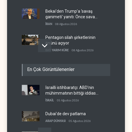
Bekai'den Trump’a ‘savaş
ganimeti’ yanıtı: Önce savaşı
kazan
İRAN
08 Ağustos 2026
Pentagon silah şirketlerinin
önünü açıyor
BATI YARIM KÜRE
08 Ağustos 2026
İsrail’in Güney Lübnan
En Çok Görüntülenenler
saldırıları sürüyor, Beyrut
suskun
LÜBNAN
08 Ağustos 2026
İsrailli istihbaratçı: ABD'nin
Yemen Suudi askeri kampını
mühimmatının bittiği iddiası
vurdu
bir iç kavga
İSRAİL
05 Ağustos 2026
YEMEN
08 Ağustos 2026
Dubai'de dev patlama
ARAP DÜNYASI
05 Ağustos 2026