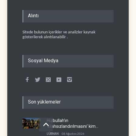
Alıntı
Sitede bulunun içerikler ve analizler kaynak
gösterilerek alıntılanabilir .
Sosyal Medya
Son yüklemeler
Hizbullah’ın
‘silahsızlandırılmasını’ kim
denetleyecek?
LÜBNAN
08 Ağustos 2026