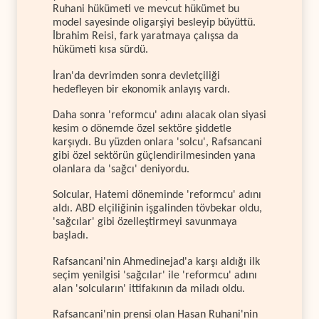
Ruhani hükümeti ve mevcut hükümet bu
model sayesinde oligarşiyi besleyip büyüttü.
İbrahim Reisi, fark yaratmaya çalışsa da
hükümeti kısa sürdü.
İran'da devrimden sonra devletçiliği
hedefleyen bir ekonomik anlayış vardı.
Daha sonra 'reformcu' adını alacak olan siyasi
kesim o dönemde özel sektöre şiddetle
karşıydı. Bu yüzden onlara 'solcu', Rafsancani
gibi özel sektörün güçlendirilmesinden yana
olanlara da 'sağcı' deniyordu.
Solcular, Hatemi döneminde 'reformcu' adını
aldı. ABD elçiliğinin işgalinden tövbekar oldu,
'sağcılar' gibi özelleştirmeyi savunmaya
başladı.
Rafsancani'nin Ahmedinejad'a karşı aldığı ilk
seçim yenilgisi 'sağcılar' ile 'reformcu' adını
alan 'solcuların' ittifakının da miladı oldu.
Rafsancani'nin prensi olan Hasan Ruhani'nin