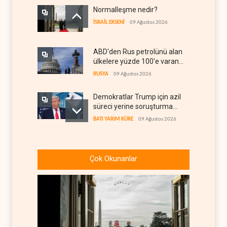
Normalleşme nedir?
İSRAİL EKSENİ
09 Ağustos 2026
ABD'den Rus petrolünü alan
ülkelere yüzde 100'e varan
gümrük vergisi
RUSYA
09 Ağustos 2026
Demokratlar Trump için azil
süreci yerine soruşturma
hazırlıyor
BATI YARIM KÜRE
09 Ağustos 2026
Hürmüz krizi Guyana ve
Afrika'daki petrol
Çok Okunanlar
üreticilerine yaradı
AFRİKA
09 Ağustos 2026
Pentagon silah şirketlerine
21 gün süre verdi
BATI YARIM KÜRE
09 Ağustos 2026