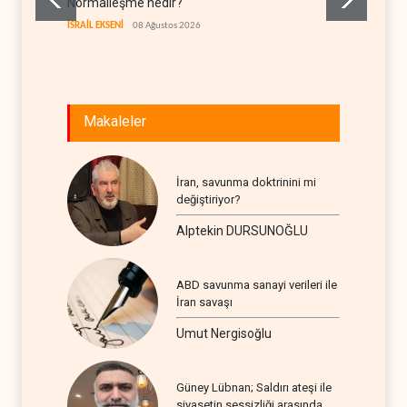
Normalleşme nedir?
ABD'de
100'e 
İSRAİL EKSENİ
08 Ağustos 2026
RUSYA
Makaleler
İran, savunma doktrinini mi
değiştiriyor?
Alptekin DURSUNOĞLU
ABD savunma sanayi verileri ile
İran savaşı
Umut Nergisoğlu
Güney Lübnan; Saldırı ateşi ile
siyasetin sessizliği arasında