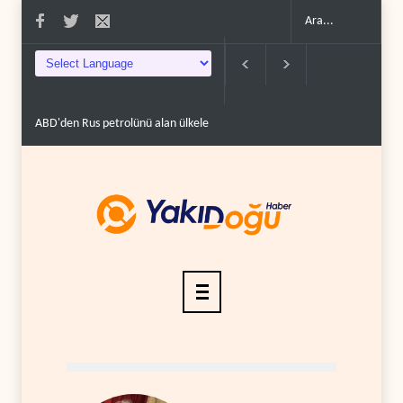
ABD'den Rus petrolünü alan ülkelere yüzde 100'e varan g�..
Demokratlar T