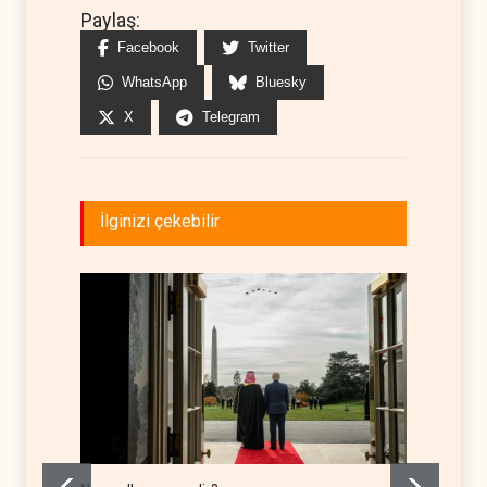
Paylaş:
Facebook
Twitter
WhatsApp
Bluesky
X
Telegram
İlginizi çekebilir