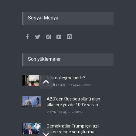
Sosyal Medya
Son yüklemeler
Normalleşme nedir?
İSRAİL EKSENİ
09 Ağustos 2026
ABD'den Rus petrolünü alan
ülkelere yüzde 100'e varan
gümrük vergisi
RUSYA
09 Ağustos 2026
Demokratlar Trump için azil
süreci yerine soruşturma