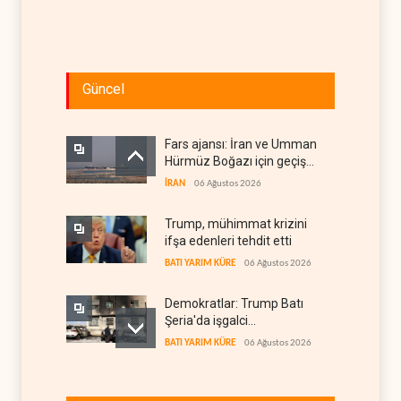
Güncel
Fars ajansı: İran ve Umman
Hürmüz Boğazı için geçiş
koridorlarında anlaştı
İRAN
06 Ağustos 2026
Trump, mühimmat krizini
ifşa edenleri tehdit etti
BATI YARIM KÜRE
06 Ağustos 2026
Demokratlar: Trump Batı
Şeria'da işgalci
yerleşimcilere cezasızlık
BATI YARIM KÜRE
06 Ağustos 2026
sağladı
İsrail, beyin göçünde rekora
koşuyor