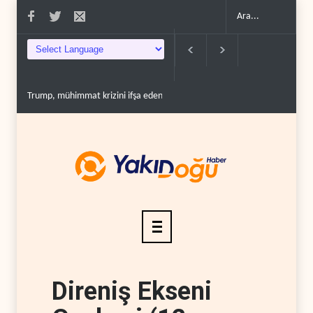
immat krizini ifşa edenleri tehdit etti..
Demokratlar: Trump Batı Şeria'da işga
Direniş Ekseni