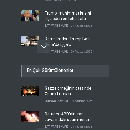
İRAN
06 Ağustos 2026
Trump, mühimmat krizini
ifşa edenleri tehdit etti
BATI YARIM KÜRE
06 Ağustos 2026
Demokratlar: Trump Batı
Şeria'da işgalci
yerleşimcilere cezasızlık
BATI YARIM KÜRE
06 Ağustos 2026
sağladı
İsrail, beyin göçünde rekora
En Çok Görüntülenenler
koşuyor
İSRAİL
06 Ağustos 2026
Gazze örneğinin ötesinde
ABD'den Küba ordusuna
Güney Lübnan
yeni yaptırımlar
LÜBNAN DOSYASI
04 Ağustos 2026
BATI YARIM KÜRE
06 Ağustos 2026
Reuters: ABD’nin İran
savaşındaki uzun menzilli
füze stokları tükenme
BATI YARIM KÜRE
04 Ağustos 2026