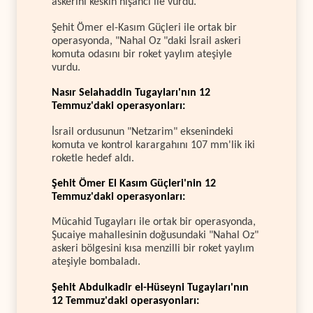
askerini keskin nişancı ile vurdu.
Şehit Ömer el-Kasım Güçleri ile ortak bir
operasyonda, "Nahal Oz "daki İsrail askeri
komuta odasını bir roket yaylım ateşiyle
vurdu.
Nasır Selahaddin Tugayları'nın 12
Temmuz'daki operasyonları:
İsrail ordusunun "Netzarim" eksenindeki
komuta ve kontrol karargahını 107 mm'lik iki
roketle hedef aldı.
Şehit Ömer El Kasım Güçleri'nin 12
Temmuz'daki operasyonları:
Mücahid Tugayları ile ortak bir operasyonda,
Şucaiye mahallesinin doğusundaki "Nahal Oz"
askeri bölgesini kısa menzilli bir roket yaylım
ateşiyle bombaladı.
Şehit Abdulkadir el-Hüseyni Tugayları'nın
12 Temmuz'daki operasyonları: