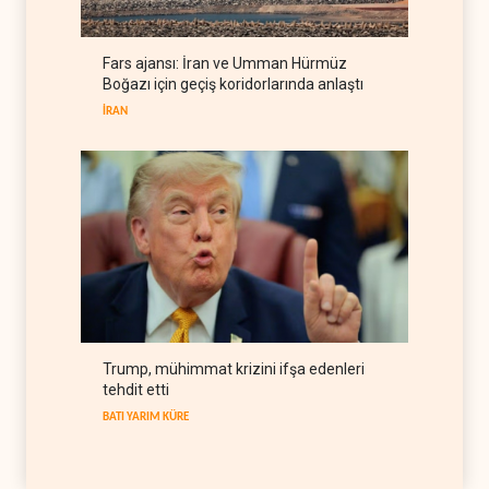
BATI YARIM KÜRE
06 Ağustos 2026
Fars ajansı: İran ve Umman Hürmüz
ABD'den Küba ordusuna
Boğazı için geçiş koridorlarında anlaştı
yeni yaptırımlar
İRAN
BATI YARIM KÜRE
06 Ağustos 2026
Trump, mühimmat krizini ifşa edenleri
tehdit etti
BATI YARIM KÜRE