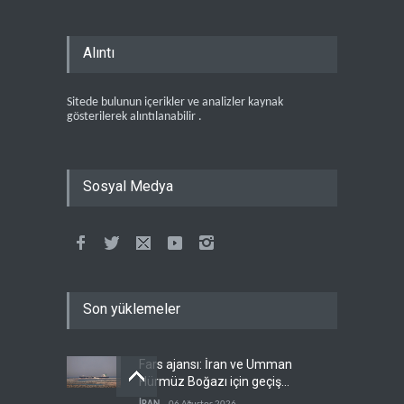
Alıntı
Sitede bulunun içerikler ve analizler kaynak
gösterilerek alıntılanabilir .
Sosyal Medya
Son yüklemeler
Fars ajansı: İran ve Umman
Hürmüz Boğazı için geçiş
koridorlarında anlaştı