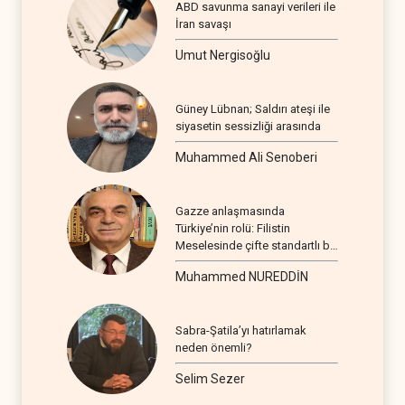
ABD savunma sanayi verileri ile
İran savaşı
Umut Nergisoğlu
Güney Lübnan; Saldırı ateşi ile
siyasetin sessizliği arasında
Muhammed Ali Senoberi
Gazze anlaşmasında
Türkiye’nin rolü: Filistin
Meselesinde çifte standartlı bir
seyir
Muhammed NUREDDİN
Sabra-Şatila’yı hatırlamak
neden önemli?
Selim Sezer