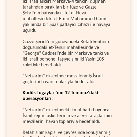
İki İsrail askeri Merkava-4 tankını düşman
tarafından bırakılan bir füze ve Gazze
Şehri'nin batısındaki Tel el-Heva
mahallesindeki el-Emin Muhammed Camii
yakınında bir Şuaz patlayıcı cihazı ile havaya
uçurdu.
Gazze Şeridi'nin güneyindeki Refah kentinin
doğusundaki et-Tenur mahallesinde ve
"George" Caddesi'nde bir Merkava tankı ve
iki İsrail personel taşıyıcısını iki Yasin 105
roketiyle hedef aldı.
"Netzarim" ekseninde mevzilenmiş İsrail
güçlerini havan toplarıyla hedef aldı.
Kudüs Tugayları'nın 12 Temmuz'daki
operasyonları:
"Netzarim" eksenindeki ikmal hattı boyunca
İsrail rejimi askerlerinin ve askeri araçlarının
mevzilerini havan toplarıyla hedef aldı.
Refah sınır kapısı ve çevresinde konuşlanmış