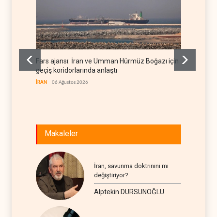
Fars ajansı: İran ve Umman Hürmüz Boğazı için
Trump,
geçiş koridorlarında anlaştı
etti
İRAN
06 Ağustos 2026
BATI YAR
Makaleler
İran, savunma doktrinini mi
değiştiriyor?
Alptekin DURSUNOĞLU