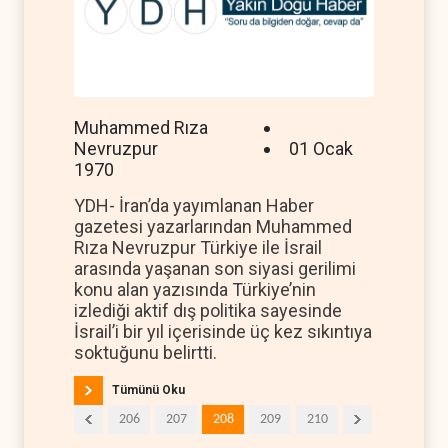
Muhammed Rıza
Nevruzpur
01 Ocak
1970
YDH- İran’da yayımlanan Haber
gazetesi yazarlarından Muhammed
Rıza Nevruzpur Türkiye ile İsrail
arasında yaşanan son siyasi gerilimi
konu alan yazısında Türkiye’nin
izlediği aktif dış politika sayesinde
İsrail’i bir yıl içerisinde üç kez sıkıntıya
soktuğunu belirtti.
Tümünü Oku
206
207
208
209
210