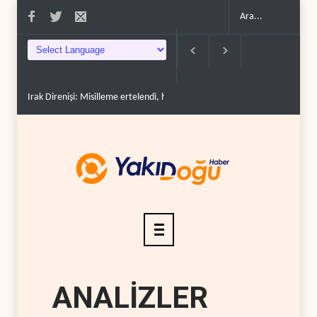
Irak Direnişi: Misilleme ertelendi, hesap kapanmadı..
Çin'in petrol ithal
ANALİZLER