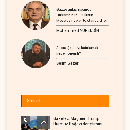
Gazze anlaşmasında
Türkiye’nin rolü: Filistin
Meselesinde çifte standartlı bir
seyir
Muhammed NUREDDİN
Sabra-Şatila’yı hatırlamak
neden önemli?
Selim Sezer
Güncel
Gazeteci Magnier: Trump,
Hürmüz Boğazı denetimini
doğrudan İran ve Umman'a