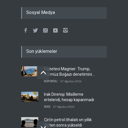
Sosyal Medya
Son yüklemeler
Gazeteci Magnier: Trump,
Hürmüz Boğazı denetimini
doğrudan İran ve Umman'a
RÖPORTAJ
07 Ağustos 2026
teslim etti
Irak Direnişi: Misilleme
ertelendi, hesap kapanmadı
IRAK
07 Ağustos 2026
Çin'in petrol ithalatı on yıllık
dipten sonra yükseldi