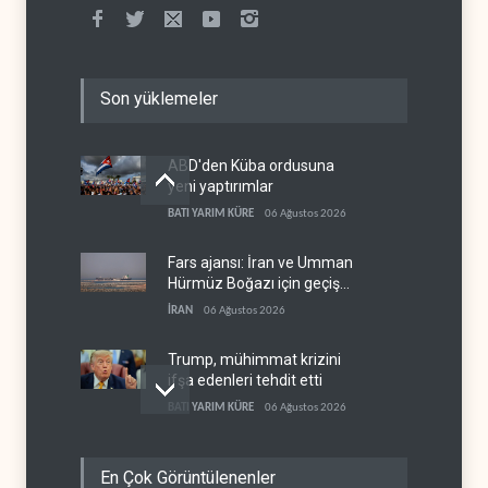
Son yüklemeler
ABD'den Küba ordusuna
yeni yaptırımlar
BATI YARIM KÜRE
06 Ağustos 2026
Fars ajansı: İran ve Umman
Hürmüz Boğazı için geçiş
koridorlarında anlaştı
İRAN
06 Ağustos 2026
Trump, mühimmat krizini
ifşa edenleri tehdit etti
BATI YARIM KÜRE
06 Ağustos 2026
Demokratlar: Trump Batı
En Çok Görüntülenenler
Şeria'da işgalci