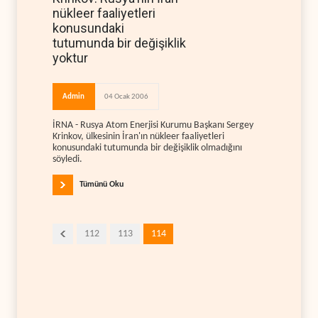
nükleer faaliyetleri
konusundaki
tutumunda bir değişiklik
yoktur
Admin
04 Ocak 2006
İRNA - Rusya Atom Enerjisi Kurumu Başkanı Sergey
Krinkov, ülkesinin İran'ın nükleer faaliyetleri
konusundaki tutumunda bir değişiklik olmadığını
söyledi.
Tümünü Oku
112
113
114