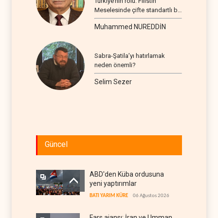
Türkiye’nin rolü: Filistin
Meselesinde çifte standartlı bir
seyir
Muhammed NUREDDİN
Sabra-Şatila’yı hatırlamak
neden önemli?
Selim Sezer
Güncel
ABD'den Küba ordusuna
yeni yaptırımlar
BATI YARIM KÜRE
06 Ağustos 2026
Fars ajansı: İran ve Umman