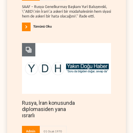
SAAF – Rusya Genelkurmay Başkanı Yuri Baluyevski,
\"ABD\'nin İran\'a askeri bir müdahalesinin hem siyasi
hem de askeri bir hata olacağını\" ifade etti.
Tümünü Oku
Rusya, İran konusunda
diplomasiden yana
ısrarlı
Admin
01 Ocak 1970