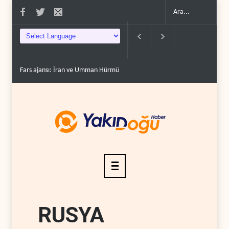
Fars ajansı: İran ve Umman Hürmüz Boğazı için geçiş..
Trump, mühimmat
RUSYA