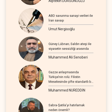
Alptekin DURSUNOĞLU
ABD savunma sanayi verileri ile
İran savaşı
Umut Nergisoğlu
Güney Lübnan; Saldırı ateşi ile
siyasetin sessizliği arasında
Muhammed Ali Senoberi
Gazze anlaşmasında
Türkiye’nin rolü: Filistin
Meselesinde çifte standartlı bir
seyir
Muhammed NUREDDİN
Sabra-Şatila’yı hatırlamak
neden önemli?