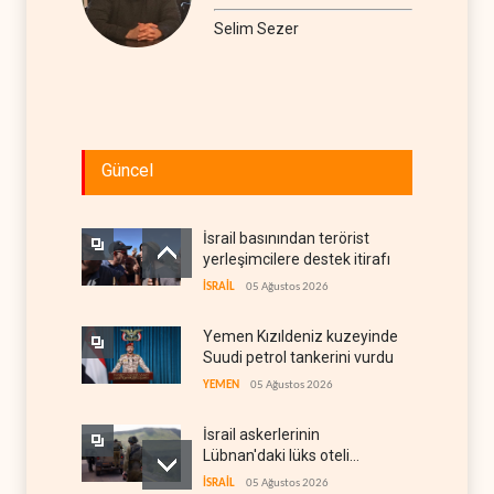
Selim Sezer
Güncel
İsrail basınından terörist
yerleşimcilere destek itirafı
İSRAİL
05 Ağustos 2026
Yemen Kızıldeniz kuzeyinde
Suudi petrol tankerini vurdu
YEMEN
05 Ağustos 2026
İsrail askerlerinin
Lübnan'daki lüks oteli
yağmaladığı ortaya çıktı
İSRAİL
05 Ağustos 2026