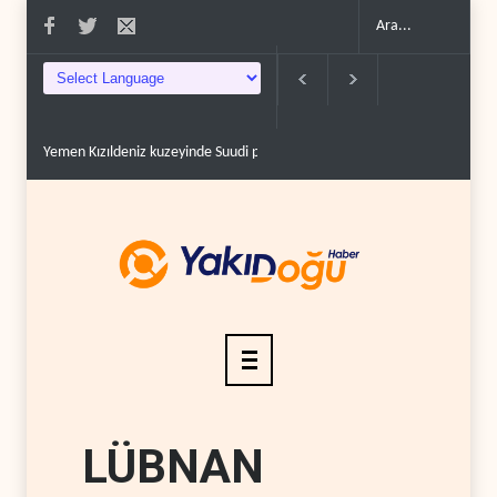
Yemen Kızıldeniz kuzeyinde Suudi petrol tankerini vurdu..
İsrail asker
LÜBNAN