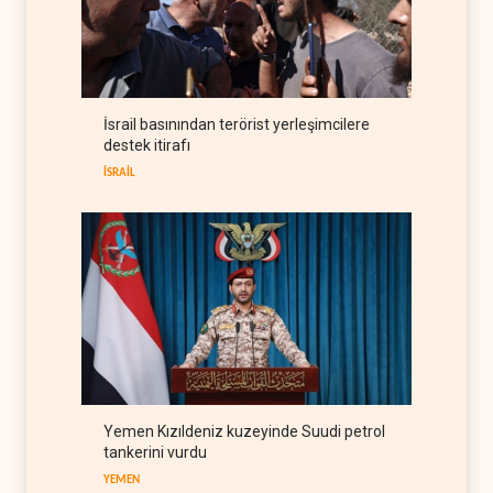
CNN: Stokların erimesi
ABD'yi İran karşısında 'zor
kararlara' sevk ediyor
BATI YARIM KÜRE
05 Ağustos 2026
İsrail basınından terörist yerleşimcilere
Colani'den Trump'a Rusya
destek itirafı
jesti
İSRAİL
SURİYE
05 Ağustos 2026
Yemen Kızıldeniz kuzeyinde Suudi petrol
tankerini vurdu
YEMEN