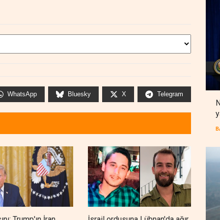
WhatsApp
Bluesky
X
Telegram
N
y
B
sını: Trump'ın İran
İsrail ordusuna Lübnan'da ağır
Maar