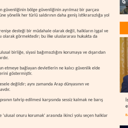
 güvenliğinin bölge güvenliğinin ayrılmaz bir parçası
e yönelik her türlü saldırının daha geniş istikrarsızlığa yol
renişe desteği bir müdahale olarak değil, halkların işgal ve
ı olarak görmektedir; bu ilke uluslararası hukukta da
usal birliğe, siyasi bağımsızlığını korumaya ve dışarıdan
ardır.
un etmeye bağlayan devletlerin ne kalıcı güvenlik elde
erini göstermiştir.
esele değildir; aynı zamanda Arap dünyasının ve
navdır.
İ
apısının tahrip edilmesi karşısında sessiz kalmak ne barış
e
B
ile 'ulusal onuru korumak' arasında ikinci yolu seçen halklar