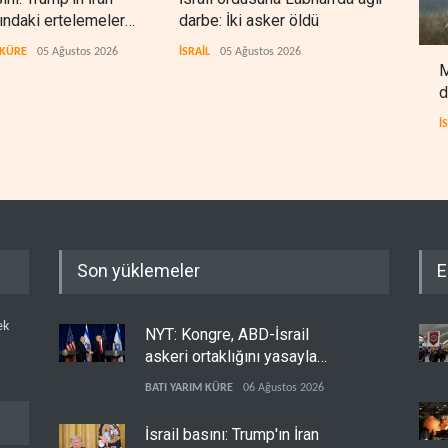
sındaki ertelemeler
darbe: İki asker öldü
kura
mlerini riske atıyor
 KÜRE
05 Ağustos 2026
İSRAİL
05 Ağustos 2026
İSRAİ
M
d
İ
Son yüklemeler
E
ek
NYT: Kongre, ABD-İsrail
askeri ortaklığını yasayla
kalıcılaştırıyor
BATI YARIM KÜRE
06 Ağustos 2026
İsrail basını: Trump'ın İran