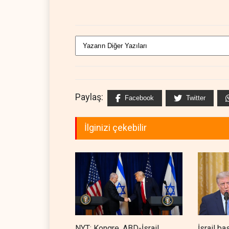
Paylaş:
Facebook
Twitter
İlginizi çekebilir
NYT: Kongre, ABD-İsrail
İsrail ba