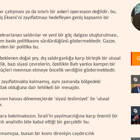
 çatışması ya da sınırlı bir askerî operasyon değildir; bu,
ş Ekseni’ni zayıflatmayı hedefleyen geniş kapsamlı bir
tekrarlanan saldırılar ve yeni bir göç dalgası oluşturulması,
um baskı politikasını sürdürdüğünü göstermektedir. Gazze,
den bir politika bu.
G
beklenen doğal şey, dış saldırganlığa karşı birleşik bir ulusal
k, bazı siyasi çevrelerin, özellikle Batı yanlısı kampın bir
 güçleri memnun etmeye öncelik verdiğini göstermektedir.
ü zayıflatmakla kalmamış, aynı zamanda bölgedeki
ak olduğuna dair tehlikeli bir mesajdır.
nın hassas dönemeçlerde 'siyasi teslimiyet' ile 'ulusal
r.
ara bakılmaksızın, İsrail'in yayılmacılığına karşı önemli bir
lı analistin bile kabul ettiği bir gerçektir bu.
mışsa, bunun bir kısmı direnişin caydırıcılık