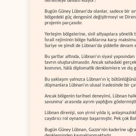
ilerlemeye devam ediyor?
Bugün Güney Lübnan'da olanlar, sadece bir sınır
bölgedeki güç dengesini değiştirmeyi ve Direni
projenin parçasıdır.
Yerleşim bölgelerine, sivil altyapılara yönelik 
İsrail rejiminin bölge halklarına karşı maksim
Suriye ve şimdi de Lübnan'da şiddetle devam e
Bu şartlar altında, Lübnan'ın siyasi yapısından 
tavrın oluşturulmasıdır. Ancak sahadaki gerçekli
kısmının, hâlâ diplomatik denklemlere ve dış
Bu yaklaşım yalnızca Lübnan'ın iç bütünlüğün
düşmanlara Lübnan'ın ulusal iradesinde bir çatl
Ancak bölgenin tarihsel deneyimi, Lübnan halkı
savunma' arasında ayrım yaptığını göstermişti
Lübnan direnişi, son yirmi yılda iç anlaşmazlıkl
caydırıcı rol oynamayı başarmıştır. Pek çok Batı
Bugün Güney Lübnan, Gazze'nin kaderine uğrama
denkleminden kaynaklanmaktadır.