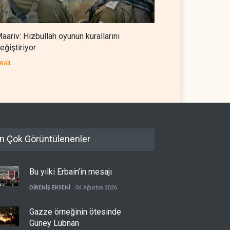
llarını değiştiriyor
güneyindeki Mansuri için
tahliye çağrısı
L
05 Ağustos 2026
İSRAİL
05 Ağustos 2026
aariv: Hizbullah oyunun kurallarını
eğiştiriyor
SRAİL
n Çok Görüntülenenler
Bu yılki Erbain’in mesajı
DİRENİŞ EKSENİ
04 Ağustos 2026
Gazze örneğinin ötesinde
Güney Lübnan