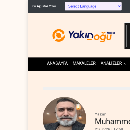
NYT: Kongre, ABD-
06 Ağustos 2026
ANASAYFA
MAKALELER
ANALİZLER
Yazar
Muhammed
21/05/26 - 12:50