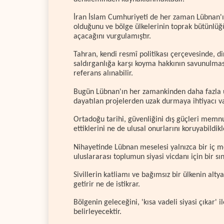
İran İslam Cumhuriyeti de her zaman Lübnan'ın
olduğunu ve bölge ülkelerinin toprak bütünlüğün
açacağını vurgulamıştır.
Tahran, kendi resmî politikası çerçevesinde, di
saldırganlığa karşı koyma hakkının savunulmas
referans alınabilir.
Bugün Lübnan'ın her zamankinden daha fazla ul
dayatılan projelerden uzak durmaya ihtiyacı v
Ortadoğu tarihi, güvenliğini dış güçleri memn
ettiklerini ne de ulusal onurlarını koruyabildikl
Nihayetinde Lübnan meselesi yalnızca bir iç m
uluslararası toplumun siyasi vicdanı için bir sı
Sivillerin katliamı ve bağımsız bir ülkenin alty
getirir ne de istikrar.
Bölgenin geleceğini, 'kısa vadeli siyasi çıkar' 
belirleyecektir.