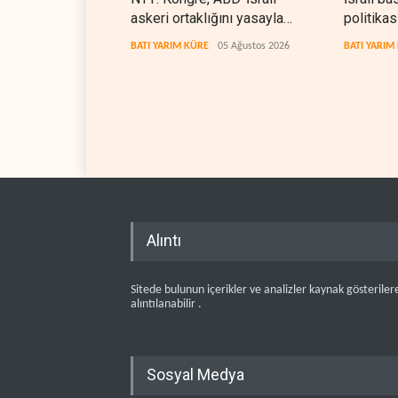
askeri ortaklığını yasayla
politika
kalıcılaştırıyor
ABD seçi
BATI YARIM KÜRE
05 Ağustos 2026
BATI YARIM
Alıntı
Sitede bulunun içerikler ve analizler kaynak gösteriler
alıntılanabilir .
Sosyal Medya