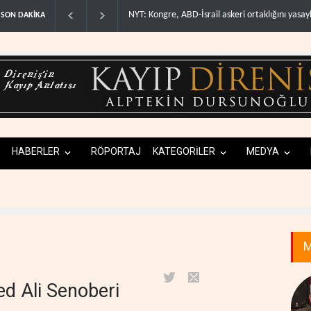
İsrail askeri ortaklığını yasayla kal�..
İsrail basını: Trump'ın İran politikasın
SON DAKİKA
HABERLER
RÖPORTAJ
KATEGORİLER
MEDYA
M
 Ali Senoberi