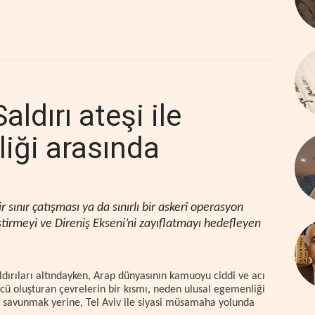
ldırı ateşi ile
liği arasında
sınır çatışması ya da sınırlı bir askerî operasyon
ştirmeyi ve Direniş Ekseni’ni zayıflatmayı hedefleyen
dırıları altındayken, Arap dünyasının kamuoyu ciddi ve acı
ücü oluşturan çevrelerin bir kısmı, neden ulusal egemenliği
lde savunmak yerine, Tel Aviv ile siyasi müsamaha yolunda