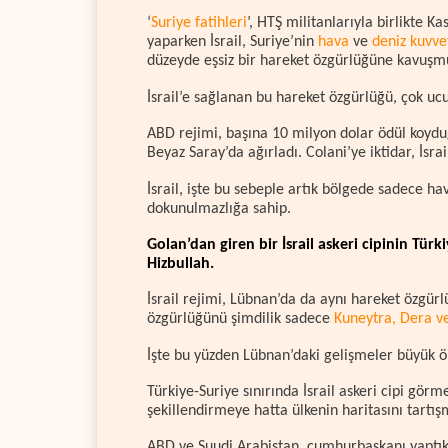
‘
Suriye fatihleri
’, HTŞ militanlarıyla birlikte 
yaparken İsrail, Suriye’nin
hava
ve
deniz kuvve
düzeyde eşsiz bir hareket özgürlüğüne kavuşm
İsrail’e sağlanan bu hareket özgürlüğü, çok uc
ABD rejimi, başına 10 milyon dolar ödül koydu
Beyaz Saray’da ağırladı. Colani’ye iktidar, İsr
İsrail, işte bu sebeple artık bölgede sadece h
dokunulmazlığa sahip.
Golan’dan giren bir İsrail askeri cipinin Tür
Hizbullah.
İsrail rejimi, Lübnan’da da aynı hareket özgür
özgürlüğünü şimdilik sadece
Kuneytra, Dera v
İşte bu yüzden Lübnan’daki gelişmeler büyük 
Türkiye-Suriye sınırında İsrail askeri cipi gör
şekillendirmeye hatta ülkenin haritasını tartı
ABD ve Suudi Arabistan, cumhurbaşkanı yaptıkl