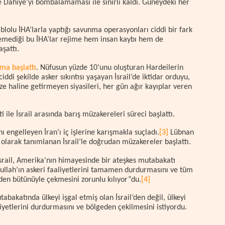
e Dahiye’yi bombalamaması ile sınırlı kaldı. Güneydeki her
kablolu İHA’larla yaptığı savunma operasyonları ciddi bir fark
 edemediği bu İHA’lar rejime hem insan kaybı hem de
aşattı.
ışma başlattı
. Nüfusun yüzde 10’unu oluşturan Hardeilerin
ddi şekilde asker sıkıntısı yaşayan İsrail’de iktidar orduyu,
e haline getirmeyen siyasileri, her gün ağır kayıplar veren
 ile İsrail arasında barış müzakereleri süreci başlattı.
ı engelleyen İran’ı iç işlerine karışmakla suçladı.
[3]
Lübnan
larak tanımlanan İsrail’le doğrudan müzakereler başlattı.
rail, Amerika’nın himayesinde bir ateşkes mutabakatı
bullah’ın askeri faaliyetlerini tamamen durdurmasını ve tüm
inden bütünüyle çekmesini zorunlu kılıyor”du.
[4]
bakatında ülkeyi işgal etmiş olan İsrail’den değil, ülkeyi
yetlerini durdurmasını ve bölgeden çekilmesini istiyordu.