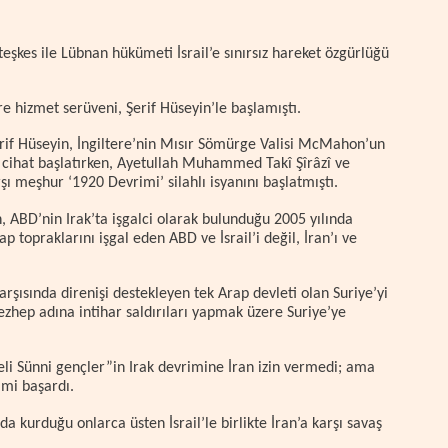
eşkes ile Lübnan hükümeti İsrail’e sınırsız hareket özgürlüğü
re hizmet serüveni, Şerif Hüseyin’le başlamıştı.
rif Hüseyin, İngiltere’nin Mısır Sömürge Valisi McMahon’un
ı cihat başlatırken, Ayetullah Muhammed Takî Şîrâzî ve
arşı meşhur ‘1920 Devrimi’ silahlı isyanını başlatmıştı.
h, ABD’nin Irak’ta işgalci olarak bulunduğu 2005 yılında
rap topraklarını işgal eden ABD ve İsrail’i değil, İran’ı ve
arşısında direnişi destekleyen tek Arap devleti olan Suriye’yi
ezhep adına intihar saldırıları yapmak üzere Suriye’ye
eli Sünni gençler”in Irak devrimine İran izin vermedi; ama
imi başardı.
a kurduğu onlarca üsten İsrail’le birlikte İran’a karşı savaş