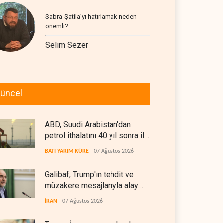
Sabra-Şatila’yı hatırlamak neden
önemli?
Selim Sezer
üncel
ABD, Suudi Arabistan'dan
petrol ithalatını 40 yıl sonra ilk
kez durdurdu
BATI YARIM KÜRE
07 Ağustos 2026
Galibaf, Trump'ın tehdit ve
müzakere mesajlarıyla alay
etti
İRAN
07 Ağustos 2026