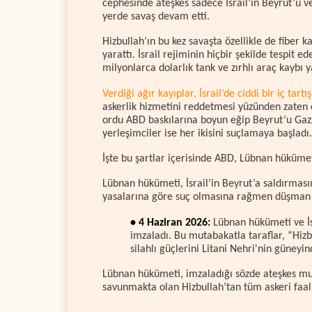
cephesinde ateşkes sadece İsrail’in Beyrut’u v
yerde savaş devam etti.
Hizbullah’ın bu kez savaşta özellikle de fiber 
yarattı. İsrail rejiminin hiçbir şekilde tespit
milyonlarca dolarlık tank ve zırhlı araç kaybı y
Verdiği ağır kayıplar, İsrail’de ciddi bir iç tart
askerlik hizmetini reddetmesi yüzünden zaten ci
ordu ABD baskılarına boyun eğip Beyrut’u Gazz
yerleşimciler ise her ikisini suçlamaya başladı.
İşte bu şartlar içerisinde ABD, Lübnan hükümeti
Lübnan hükümeti, İsrail’in Beyrut’a saldırmasın
yasalarına göre suç olmasına rağmen düşman o
• 4 Haziran 2026:
Lübnan hükümeti ve İs
imzaladı. Bu mutabakatla taraflar, “Hiz
silahlı güçlerini Litani Nehri'nin güney
Lübnan hükümeti, imzaladığı sözde ateşkes muta
savunmakta olan Hizbullah’tan tüm askeri faali