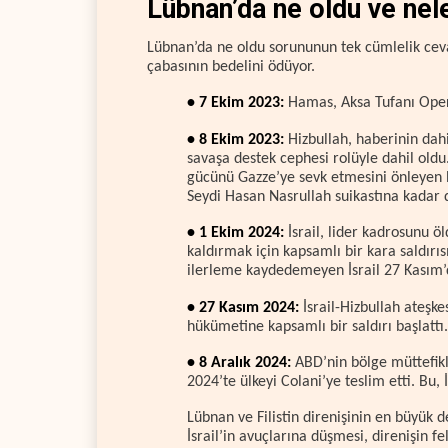
Lübnan’da ne oldu ve nel
Lübnan’da ne oldu sorununun tek cümlelik ceva
çabasının bedelini ödüyor.
• 7 Ekim 2023:
Hamas, Aksa Tufanı Oper
• 8 Ekim 2023:
Hizbullah, haberinin dah
savaşa destek cephesi rolüyle dahil oldu
gücünü Gazze’ye sevk etmesini önleyen b
Seydi Hasan Nasrullah suikastına kadar 
• 1 Ekim 2024:
İsrail, lider kadrosunu ö
kaldırmak için kapsamlı bir kara saldırıs
ilerleme kaydedemeyen İsrail 27 Kasım’d
• 27 Kasım 2024:
İsrail-Hizbullah ateşke
hükümetine kapsamlı bir saldırı başlattı
• 8 Aralık 2024:
ABD’nin bölge müttefikle
2024’te ülkeyi Colani’ye teslim etti. Bu
Lübnan ve Filistin direnişinin en büyük d
İsrail’in avuçlarına düşmesi, direnişin f