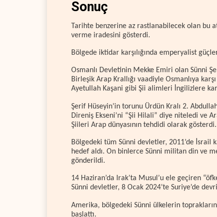
Sonuç
Tarihte benzerine az rastlanabilecek olan bu at
verme iradesini gösterdi.
Bölgede iktidar karşılığında emperyalist güçle
Osmanlı Devletinin Mekke Emiri olan Sünni Şe
Birleşik Arap Krallığı vaadiyle Osmanlıya karş
Ayetullah Kaşani gibi Şii alimleri İngilizlere k
Şerif Hüseyin’in torunu Ürdün Kralı 2. Abdulla
Direniş Ekseni’ni “Şii Hilali” diye niteledi ve A
Şiileri Arap dünyasının tehdidi olarak gösterdi.
Bölgedeki tüm Sünni devletler, 2011’de İsrail k
hedef aldı. On binlerce Sünni militan din ve m
gönderildi.
14 Haziran’da Irak’ta Musul’u ele geçiren “öfk
Sünni devletler, 8 Ocak 2024’te Suriye’de devr
Amerika, bölgedeki Sünni ülkelerin topraklarınd
başlattı.