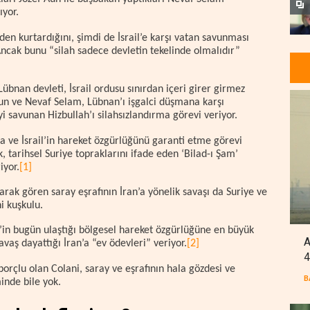
şıyor.
nden kurtardığını, şimdi de İsrail’e karşı vatan savunması
Ancak bunu “silah sadece devletin tekelinde olmalıdır”
Lübnan devleti, İsrail ordusu sınırdan içeri girer girmez
Aun ve Nevaf Selam, Lübnan’ı işgalci düşmana karşı
 savunan Hizbullah’ı silahsızlandırma görevi veriyor.
a ve İsrail’in hareket özgürlüğünü garanti etme görevi
tarihsel Suriye topraklarını ifade eden ‘Bilad-ı Şam’
iyor.
[1]
larak gören saray eşrafının İran’a yönelik savaşı da Suriye ve
i kuşkulu.
ail’in bugün ulaştığı bölgesel hareket özgürlüğüne en büyük
A
avaş dayattığı İran’a “ev ödevleri” veriyor.
[2]
4
orçlu olan Colani, saray ve eşrafının hala gözdesi ve
B
minde bile yok.