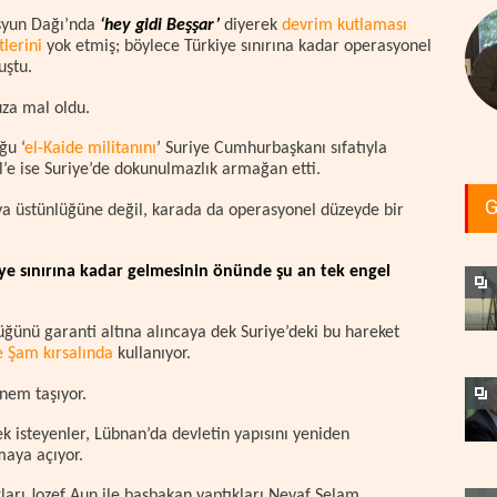
Kasyun Dağı’nda
‘hey gidi Beşşar’
diyerek
devrim kutlaması
tlerini
yok etmiş; böylece Türkiye sınırına kadar operasyonel
uştu.
uza mal oldu.
ğu ‘
el-Kaide militanını
’ Suriye Cumhurbaşkanı sıfatıyla
ail’e ise Suriye’de dokunulmazlık armağan etti.
G
ava üstünlüğüne değil, karada da operasyonel düzeyde bir
kiye sınırına kadar gelmesinin önünde şu an tek engel
lüğünü garanti altına alıncaya dek Suriye’deki bu hareket
e Şam kırsalında
kullanıyor.
önem taşıyor.
mek isteyenler, Lübnan’da devletin yapısını yeniden
şmaya açıyor.
arı Jozef Aun ile başbakan yaptıkları Nevaf Selam