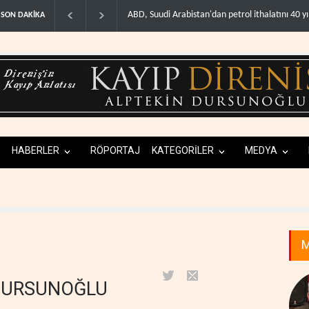
Galibaf, Trump'ın tehdit ve müzakere mesajlarıy
SON DAKİKA
HABERLER
RÖPORTAJ
KATEGORİLER
MEDYA
M
 DURSUNOĞLU