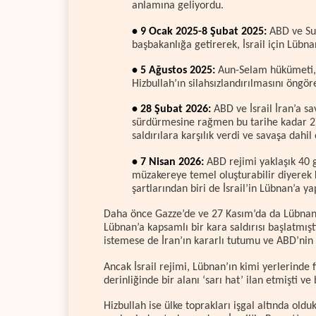
anlamına geliyordu.
• 9 Ocak 2025-8 Şubat 2025:
ABD ve Suu
başbakanlığa getirerek, İsrail için Lübn
• 5 Ağustos 2025:
Aun-Selam hükümeti, “
Hizbullah’ın silahsızlandırılmasını öngör
• 28 Şubat 2026:
ABD ve İsrail İran’a sava
sürdürmesine rağmen bu tarihe kadar 27 
saldırılara karşılık verdi ve savaşa dahil 
• 7 Nisan 2026:
ABD rejimi yaklaşık 40 g
müzakereye temel oluşturabilir diyerek k
şartlarından biri de İsrail’in Lübnan’a ya
Daha önce Gazze’de ve 27 Kasım’da da Lübnan’d
Lübnan’a kapsamlı bir kara saldırısı başlatmıştı
istemese de İran’ın kararlı tutumu ve ABD’nin
Ancak İsrail rejimi, Lübnan’ın kimi yerlerinde 
derinliğinde bir alanı ‘sarı hat’ ilan etmişti 
Hizbullah ise ülke toprakları işgal altında oldu