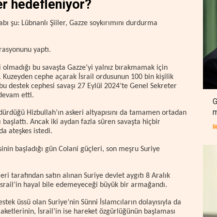
er hedefleniyor?
bı şu: Lübnanlı Şiiler, Gazze soykırımını durdurma
asyonunu yaptı.
i olmadığı bu savaşta Gazze’yi yalnız bırakmamak için
. Kuzeyden cephe açarak İsrail ordusunun 100 bin kişilik
u destek cephesi savaşı 27 Eylül 2024’te Genel Sekreter
devam etti.
G
m
ldürdüğü Hizbullah’ın askeri altyapısını da tamamen ortadan
ı başlattı. Ancak iki aydan fazla süren savaşta hiçbir
İ
a ateşkes istedi.
sinin başladığı gün Colani güçleri, son meşru Suriye
.
ri tarafından satın alınan Suriye devlet aygıtı 8 Aralık
, İsrail’in hayal bile edemeyeceği büyük bir armağandı.
estek üssü olan Suriye’nin Sünni İslamcıların dolayısıyla da
elaketlerinin, İsrail’in ise hareket özgürlüğünün başlaması