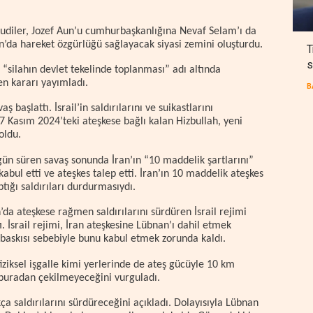
diler, Jozef Aun’u cumhurbaşkanlığına Nevaf Selam’ı da
an’da hareket özgürlüğü sağlayacak siyasi zemini oluşturdu.
T
s
silahın devlet tekelinde toplanması” adı altında
en kararı yayımladı.
B
ş başlattı. İsrail’in saldırılarını ve suikastlarını
Kasım 2024’teki ateşkese bağlı kalan Hizbullah, yeni
oldu.
ün süren savaş sonunda İran’ın “10 maddelik şartlarını”
abul etti ve ateşkes talep etti. İran’ın 10 maddelik ateşkes
ptığı saldırıları durdurmasıydı.
a ateşkese rağmen saldırılarını sürdüren İsrail rejimi
. İsrail rejimi, İran ateşkesine Lübnan’ı dahil etmek
 baskısı sebebiyle bunu kabul etmek zorunda kaldı.
fiziksel işgalle kimi yerlerinde de ateş gücüyle 10 km
ve buradan çekilmeyeceğini vurguladı.
kça saldırılarını sürdüreceğini açıkladı. Dolayısıyla Lübnan