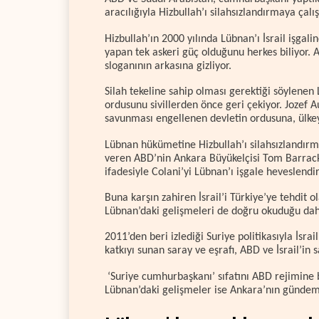
aracılığıyla Hizbullah’ı silahsızlandırmaya çalı
Hizbullah’ın 2000 yılında Lübnan’ı İsrail işgali
yapan tek askeri güç olduğunu herkes biliyor. 
sloganının arkasına gizliyor.
Silah tekeline sahip olması gerektiği söylenen 
ordusunu sivillerden önce geri çekiyor. Jozef 
savunması engellenen devletin ordusuna, ülkeyi
Lübnan hükümetine Hizbullah’ı silahsızlandırm
veren ABD’nin Ankara Büyükelçisi Tom Barrack, 
ifadesiyle Colani’yi Lübnan’ı işgale heveslendir
Buna karşın zahiren İsrail’i Türkiye’ye tehdit o
Lübnan’daki gelişmeleri de doğru okuduğu dah
2011’den beri izlediği Suriye politikasıyla İsr
katkıyı sunan saray ve eşrafı, ABD ve İsrail’in s
‘Suriye cumhurbaşkanı’ sıfatını ABD rejimine b
Lübnan’daki gelişmeler ise Ankara’nın günde