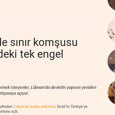
 ile sınır komşusu
eki tek engel
 görmek isteyenler, Lübnan’da devletin yapısını yeniden
artışmaya açıyor.
rafından
Colani’ye teslim edilmesi
, İsrail’in Türkiye’ye
yolunu açtı.