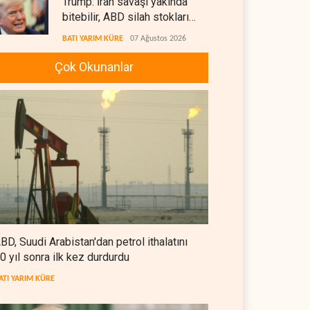
Trump: İran savaşı yakında
bitebilir, ABD silah stokları
zorlanıyor
BATI YARIM KÜRE
07 Ağustos 2026
Çok Okunanlar
İsrail ordusunda helikopter
krizi
İSRAİL
07 Ağustos 2026
Gazze'nin yeniden inşası
yerine askeri üs projesi
FİLİSTİN
07 Ağustos 2026
UNICEF: Gazze'de ateşkesten
bu yana 300 çocuk öldürüldü
BD, Suudi Arabistan'dan petrol ithalatını
FİLİSTİN
07 Ağustos 2026
0 yıl sonra ilk kez durdurdu
İsrail'den Gazze'ye tank,
ATI YARIM KÜRE
topçu ve İHA saldırıları