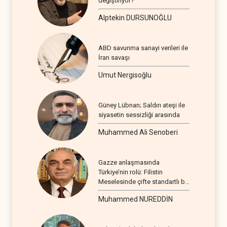
değiştiriyor?
Alptekin DURSUNOĞLU
ABD savunma sanayi verileri ile
İran savaşı
Umut Nergisoğlu
Güney Lübnan; Saldırı ateşi ile
siyasetin sessizliği arasında
Muhammed Ali Senoberi
Gazze anlaşmasında
Türkiye’nin rolü: Filistin
Meselesinde çifte standartlı bir
seyir
Muhammed NUREDDİN