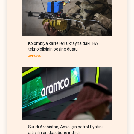
ABD seçimlerini riske atıyor
BATI YARIM KÜRE
06 Ağustos 2026
NYT: Kongre, ABD-İsrail
askeri ortaklığını yasayla
kalıcılaştırıyor
BATI YARIM KÜRE
06 Ağustos 2026
Kolombiya kartelleri Ukrayna'daki İHA
Maariv: Hizbullah oyunun
teknolojisinin peşine düştü
kurallarını değiştiriyor
AVRASYA
İSRAİL
06 Ağustos 2026
Suudi Arabistan, Asya için petrol fiyatını
altı yılın en düşüğüne indirdi