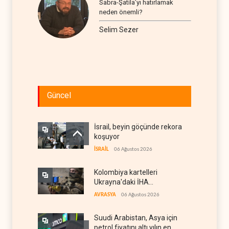
Sabra-Şatila’yı hatırlamak
neden önemli?
Selim Sezer
Güncel
İsrail, beyin göçünde rekora
koşuyor
İSRAİL
06 Ağustos 2026
Kolombiya kartelleri
Ukrayna'daki İHA
teknolojisinin peşine düştü
AVRASYA
06 Ağustos 2026
Suudi Arabistan, Asya için
petrol fiyatını altı yılın en