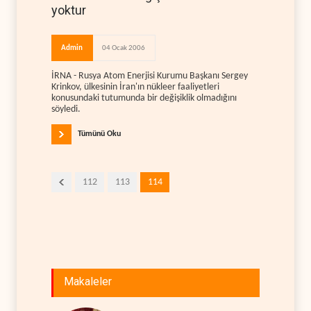
yoktur
Admin
04 Ocak 2006
İRNA - Rusya Atom Enerjisi Kurumu Başkanı Sergey
Krinkov, ülkesinin İran'ın nükleer faaliyetleri
konusundaki tutumunda bir değişiklik olmadığını
söyledi.
Tümünü Oku
112
113
114
Makaleler