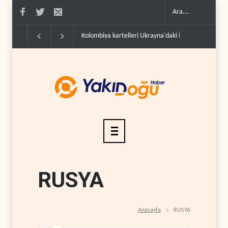
Kolombiya kartelleri Ukrayna'daki İHA teknolojisinin
RUSYA
Anasayfa
RUSYA