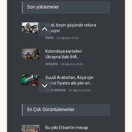
Son yüklemeler
İsrail, beyin göçünde rekora
koşuyor
İSRAİL
06 Ağustos 2026
Kolombiya kartelleri
Ukrayna'daki İHA
teknolojisinin peşine düştü
AVRASYA
06 Ağustos 2026
Suudi Arabistan, Asya için
petrol fiyatını altı yılın en
düşüğüne indirdi
ARAP DÜNYASI
06 Ağustos 2026
İsrail, Afrika Boynuzu'nu
En Çok Görüntülenenler
yeni güvenlik hattına
dönüştürüyor
İSRAİL
06 Ağustos 2026
Bu yılki Erbain’in mesajı
BM yetkilisinden İsrail'e gizli