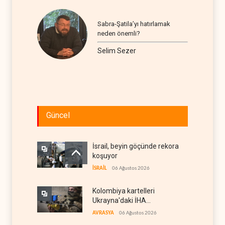
Sabra-Şatila’yı hatırlamak
neden önemli?
Selim Sezer
Güncel
İsrail, beyin göçünde rekora
koşuyor
İSRAİL
06 Ağustos 2026
Kolombiya kartelleri
Ukrayna'daki İHA
teknolojisinin peşine düştü
AVRASYA
06 Ağustos 2026