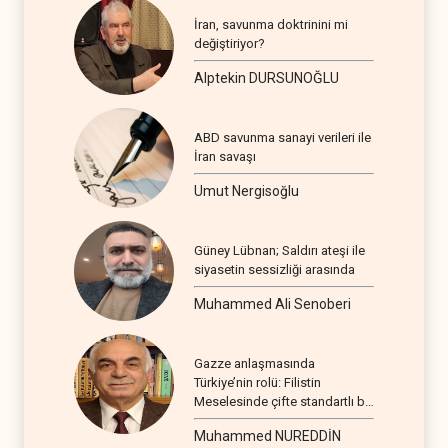
İran, savunma doktrinini mi
değiştiriyor?
Alptekin DURSUNOĞLU
ABD savunma sanayi verileri ile
İran savaşı
Umut Nergisoğlu
Güney Lübnan; Saldırı ateşi ile
siyasetin sessizliği arasında
Muhammed Ali Senoberi
Gazze anlaşmasında
Türkiye’nin rolü: Filistin
Meselesinde çifte standartlı bir
seyir
Muhammed NUREDDİN